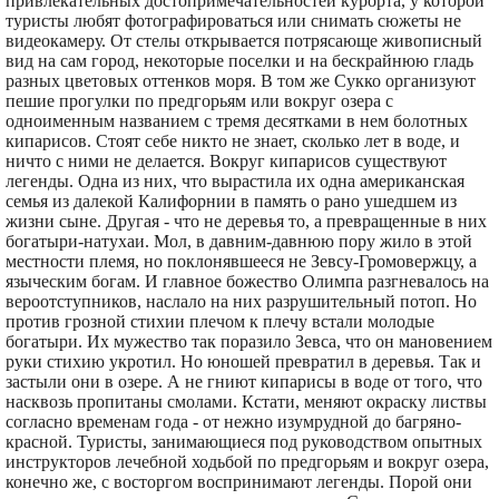
привлекательных достопримечательностей курорта, у которой
туристы любят фотографироваться или снимать сюжеты не
видеокамеру. От стелы открывается потрясающе живописный
вид на сам город, некоторые поселки и на бескрайнюю гладь
разных цветовых оттенков моря. В том же Сукко организуют
пешие прогулки по предгорьям или вокруг озера с
одноименным названием с тремя десятками в нем болотных
кипарисов. Стоят себе никто не знает, сколько лет в воде, и
ничто с ними не делается. Вокруг кипарисов существуют
легенды. Одна из них, что вырастила их одна американская
семья из далекой Калифорнии в память о рано ушедшем из
жизни сыне. Другая - что не деревья то, а превращенные в них
богатыри-натухаи. Мол, в давним-давнюю пору жило в этой
местности племя, но поклонявшееся не Зевсу-Громовержцу, а
языческим богам. И главное божество Олимпа разгневалось на
вероотступников, наслало на них разрушительный потоп. Но
против грозной стихии плечом к плечу встали молодые
богатыри. Их мужество так поразило Зевса, что он мановением
руки стихию укротил. Но юношей превратил в деревья. Так и
застыли они в озере. А не гниют кипарисы в воде от того, что
насквозь пропитаны смолами. Кстати, меняют окраску листвы
согласно временам года - от нежно изумрудной до багряно-
красной. Туристы, занимающиеся под руководством опытных
инструкторов лечебной ходьбой по предгорьям и вокруг озера,
конечно же, с восторгом воспринимают легенды. Порой они