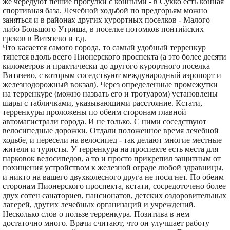
же чередуют пешие прогулки с конными - в Сукко есть конная
спортивная база. Лечебной ходьбой по предгорьям можно
заняться и в районах других курортных поселков - Малого
либо Большого Утриша, в поселке потомков понтийских
греков в Витязево и т.д.
Что касается самого города, то самый удобный терренкур
тянется вдоль всего Пионерского проспекта (а это более десяти
километров и практически до другого курортного поселка
Витязево, с которым соседствуют международный аэропорт и
железнодорожный вокзал). Через определенные промежутки
на терренкуре (можно назвать его и тротуаром) установлены
шары с табличками, указывающими расстояние. Кстати,
терренкуры проложены по обеим сторонам главной
автомагистрали города. И не только. С ними соседствуют
велосипедные дорожки. Отдали положенное время лечебной
ходьбе, и пересели на велосипед - так делают многие местные
жители и туристы. У терренкура на проспекте есть места для
парковок велосипедов, а то и просто прикрепил защитным от
похищения устройством к железной ограде любой здравницы,
и никто на вашего двухколесного друга не посягнет. По обеим
сторонам Пионерского проспекта, кстати, сосредоточено более
двух сотен санаториев, пансионатов, детских оздоровительных
лагерей, других лечебных организаций и учреждений.
Несколько слов о пользе терренкура. Позитива в нем
достаточно много. Врачи считают, что он улучшает работу