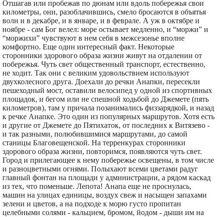
Отшагав или пробежав по дюнам или вдоль побережья свои
километры, они, разоблачившись, смело бросаются в объятья
волн и в декабре, и в январе, и в феврале. А уж в октябре и
ноябре - сам Бог велел: море остывает медленно, и “моржи” и
“моржихи” чувствуют в нем себя в межсезонье вполне
комфортно. Еще один интересный факт. Некоторые
сторонники здорового образа жизни живут на отдалении от
побережья. Чуть свет общественный транспорт, естественно,
не ходит. Так они с великим удовольствием используют
двухколесного друга. Доехали до речки Анапки, пересекли
пешеходный мост, оставили велосипед у одной из спортивных
площадок, и бегом или не спешной ходьбой до Джемете (пять
километров), там у причала позанимались физзарядкой, и назад
к речке Анапке. Это один из популярных маршрутов. Хотя есть
и другие от Джемете до Пятихаток, от последних к Витязево -
и так разными, полюбившимися маршрутами, до самой
станицы Благовещенской. На терренкурах сторонники
здорового образа жизни, повторимся, появляются чуть свет.
Город и прилегающее к нему побережье освещены, в том числе
и разноцветными огнями. Полыхают всеми цветами радуг
главный фонтан на площади у администрации, а рядом каскад
из тех, что поменьше. Лепота! Анапа еще не проснулась,
машин на улицах единицы, воздух свеж и насыщен запахами
зелени и цветов, а на подходе к морю густо пропитан
целебными солями - кальцием, бромом, йодом - дыши им на