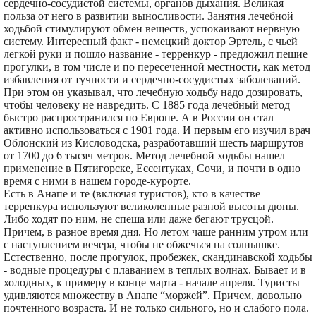
сердечно-сосудистой системы, органов дыхания. Великая
польза от него в развитии выносливости. Занятия лечебной
ходьбой стимулируют обмен веществ, успокаивают нервную
систему. Интересный факт - немецкий доктор Эртель, с чьей
легкой руки и пошло название - терренкур - предложил пешие
прогулки, в том числе и по пересеченной местности, как метод
избавления от тучности и сердечно-сосудистых заболеваний.
При этом он указывал, что лечебную ходьбу надо дозировать,
чтобы человеку не навредить. С 1885 года лечебный метод
быстро распространился по Европе. А в России он стал
активно использоваться с 1901 года. И первым его изучил врач
Облонский из Кисловодска, разработавший шесть маршрутов
от 1700 до 6 тысяч метров. Метод лечебной ходьбы нашел
применение в Пятигорске, Ессентуках, Сочи, и почти в одно
время с ними в нашем городе-курорте.
Есть в Анапе и те (включая туристов), кто в качестве
терренкура используют великолепные разной высоты дюны.
Либо ходят по ним, не спеша или даже бегают трусцой.
Причем, в разное время дня. Но летом чаше ранним утром или
с наступлением вечера, чтобы не обжечься на солнышке.
Естественно, после прогулок, пробежек, скандинавской ходьбы
- водные процедуры с плаванием в теплых волнах. Бывает и в
холодных, к примеру в конце марта - начале апреля. Туристы
удивляются множеству в Анапе “моржей”. Причем, довольно
почтенного возраста. И не только сильного, но и слабого пола.