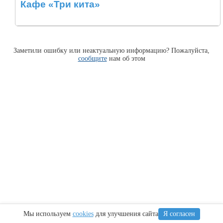
Кафе «Три кита»
Заметили ошибку или неактуальную информацию? Пожалуйста,
сообщите
нам об этом
Мы используем
cookies
для улучшения сайта
Я согласен
Информация
Сочи
Крым
Регионы