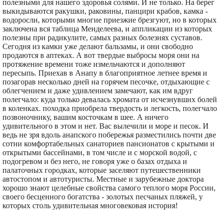
полезными для нашего здоровья солями. И не только. На берег
выкидываются ракушки, раковины, панцири крабов, камка -
водоросли, которыми многие приезжие брезгуют, но в которых
заключена вся таблица Менделеева, и аппликации из которых
полезны при радикулите, самых разных болезнях суставов.
Сегодня из камки уже делают бальзамы, и они свободно
продаются в аптеках. А вот твердые выбросы моря они на
протяжение времени тоже измельчаются и дополняют
пересыпь. Приехав в Анапу в благоприятное летнее время и
позагорав несколько дней на горячем песочке, отдыхающие с
облегчением и даже удивлением замечают, как им вдруг
полегчало: куда только девалась хромата от исчезнувших болей
в коленках. походка приобрела твердость и легкость, полегчало
позвоночнику, вашим косточкам в шее. А ничего
удивительного в этом и нет. Вас вылечили и море и песок. И
ведь не зря вдоль анапского побережья разместились почти две
сотни комфортабельных санаториев пансионатов с крытыми и
открытыми бассейнами, в том числе и с морской водой, с
подогревом и без него, не говоря уже о базах отдыха и
палаточных городках, которые заселяют путешественники
автостопом и автотуристы. Местные и зарубежные доктора
хорошо знают целебные свойства самого теплого моря России,
своего бесценного богатства - золотых песчаных пляжей, у
которых столь удивительная многовековая история!