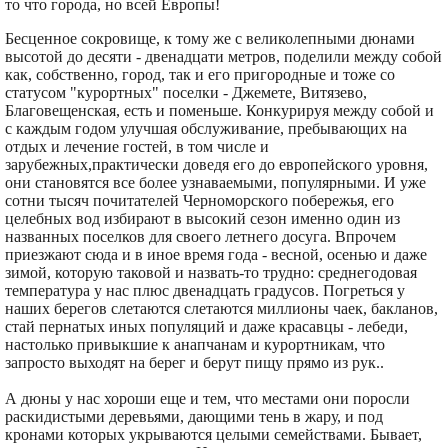
то что города, но всей Европы!
Бесценное сокровище, к тому же с великолепными дюнами
высотой до десяти - двенадцати метров, поделили между собой
как, собственно, город, так и его пригородные и тоже со
статусом "курортных" поселки - Джемете, Витязево,
Благовещенская, есть и поменьше. Конкурируя между собой и
с каждым годом улучшая обслуживание, пребывающих на
отдых и лечение гостей, в том числе и
зарубежных,практически доведя его до европейского уровня,
они становятся все более узнаваемыми, популярными. И уже
сотни тысяч почитателей Черноморского побережья, его
целебных вод избирают в высокий сезон именно один из
названных поселков для своего летнего досуга. Впрочем
приезжают сюда и в иное время года - весной, осенью и даже
зимой, которую таковой и назвать-то трудно: среднегодовая
температура у нас плюс двенадцать градусов. Погреться у
наших берегов слетаются слетаются миллионы чаек, бакланов,
стай пернатых иных популяций и даже красавцы - лебеди,
настолько привыкшие к анапчанам и курортникам, что
запросто выходят на берег и берут пищу прямо из рук..
А дюны у нас хороши еще и тем, что местами они поросли
раскидистыми деревьями, дающими тень в жару, и под
кронами которых укрываются целыми семействами. Бывает,