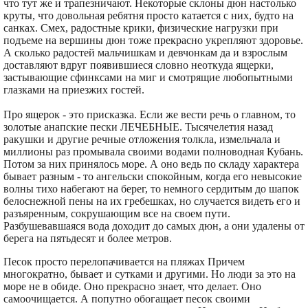
что тут же и трапезничают. Некоторые склоны дюн настолько
круты, что довольная ребятня просто катается с них, будто на
санках. Смех, радостные крики, физические нагрузки при
подъеме на вершины дюн тоже прекрасно укрепляют здоровье.
А сколько радостей мальчишкам и девчонкам да и взрослым
доставляют вдруг появившиеся словно неоткуда ящерки,
застывающие сфинксами на миг и смотрящие любопытными
глазками на приезжих гостей.
Про ящерок - это присказка. Если же вести речь о главном, то
золотые анапские пески ЛЕЧЕБНЫЕ. Тысячелетия назад
ракушки и другие речные отложения толкла, измельчала и
миллионы раз промывала своими водами полноводная Кубань.
Потом за них принялось море. А оно ведь по складу характера
бывает разным - то ангельски спокойным, когда его невысокие
волны тихо набегают на берег, то немного сердитым до шапок
белоснежной пены на их гребешках, но случается видеть его и
разъяренным, сокрушающим все на своем пути.
Разбушевавшаяся вода доходит до самых дюн, а они удалены от
берега на пятьдесят и более метров.
Песок просто перелопачивается на пляжах Причем
многократно, бывает и сутками и другими. Но люди за это на
море не в обиде. Оно прекрасно знает, что делает. Оно
самоочищается. А попутно обогащает песок своими