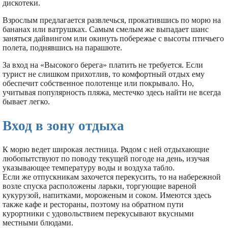
дискотеки.
Взрослым предлагается развлечься, прокатившись по морю на
бананах или ватрушках. Самым смелым же выпадает шанс
заняться дайвингом или окинуть побережье с высоты птичьего
полета, поднявшись на парашюте.
За вход на «Высокого берега» платить не требуется. Если
турист не слишком прихотлив, то комфортный отдых ему
обеспечит собственное полотенце или покрывало. Но,
учитывая популярность пляжа, местечко здесь найти не всегда
бывает легко.
Вход в зону отдыха
К морю ведет широкая лестница. Рядом с ней отдыхающие
любопытствуют по поводу текущей погоде на день, изучая
указывающее температуру воды и воздуха табло.
Если же отпускникам захочется перекусить, то на набережной
возле спуска расположены ларьки, торгующие вареной
кукурузой, напитками, мороженым и соком. Имеются здесь
также кафе и рестораны, поэтому на обратном пути
курортники с удовольствием перекусывают вкусными
местными блюдами.