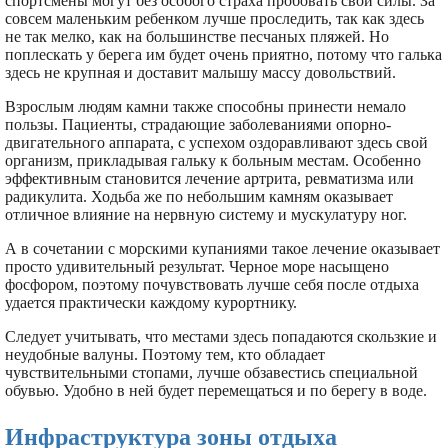
спортсмены могут без особого страха пробовать свои силы. За
совсем маленьким ребенком лучше проследить, так как здесь
не так мелко, как на большинстве песчаных пляжей. Но
поплескать у берега им будет очень приятно, потому что галька
здесь не крупная и доставит малышу массу довольствий.
Взрослым людям камни также способны принести немало
пользы. Пациенты, страдающие заболеваниями опорно-
двигательного аппарата, с успехом оздоравливают здесь свой
организм, прикладывая гальку к больным местам. Особенно
эффективным становится лечение артрита, ревматизма или
радикулита. Ходьба же по небольшим камням оказывает
отличное влияние на нервную систему и мускулатуру ног.
А в сочетании с морскими купаниями такое лечение оказывает
просто удивительный результат. Черное море насыщено
фосфором, поэтому почувствовать лучше себя после отдыха
удается практически каждому курортнику.
Следует учитывать, что местами здесь попадаются скользкие и
неудобные валуны. Поэтому тем, кто обладает
чувствительными стопами, лучше обзавестись специальной
обувью. Удобно в ней будет перемещаться и по берегу в воде.
Инфраструктура зоны отдыха