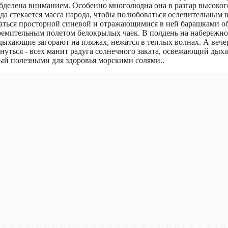
бделена вниманием. Особенно многолюдна она в разгар высокого
да стекается масса народа, чтобы полюбоваться ослепительным 
аться просторной синевой и отражающимися в ней барашками об
тремительным полетом белокрылых чаек. В полдень на набережн
дыхающие загорают на пляжах, нежатся в теплых волнах. А вече
нуться - всех манит радуга солнечного заката, освежающий дыха
ый полезными для здоровья морскими солями..