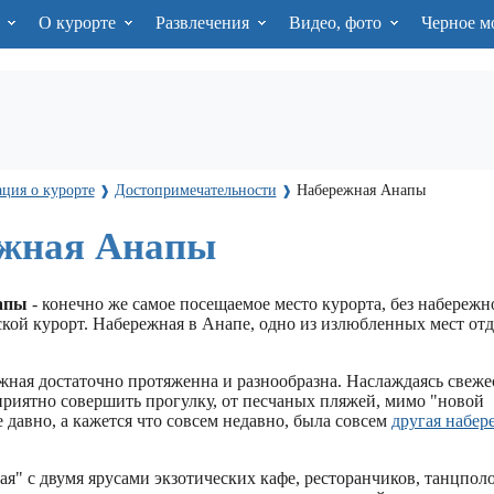
я
О курорте
Развлечения
Видео, фото
Черное м
ция о курорте
Достопримечательности
Набережная Анапы
❱
❱
жная Анапы
апы
- конечно же самое посещаемое место курорта, без набережн
ской курорт. Набережная в Анапе, одно из излюбленных мест о
жная достаточно протяженна и разнообразна. Наслаждаясь свеж
приятно совершить прогулку, от песчаных пляжей, мимо "новой
 давно, а кажется что совсем недавно, была совсем
другая набер
я" с двумя ярусами экзотических кафе, ресторанчиков, танцполо