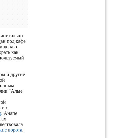
капитально
дан под кафе
щищена от
рать как
спользуемый
ры и другие
ной
точным
блик "Алые
ной
ки с
я
. Анапе
гах
уществовала
кие ворота
,