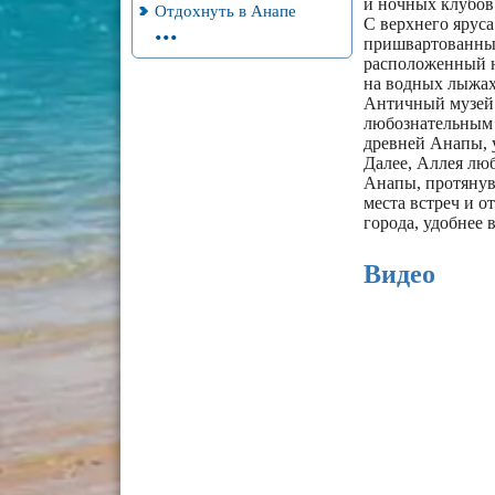
и ночных клубов
Отдохнуть в Анапе
...
С верхнего яруса
пришвартованные
расположенный н
на водных лыжах
Античный музей 
любознательным 
древней Анапы, 
Далее, Аллея лю
Анапы, протянув
места встреч и о
города, удобнее 
Видео