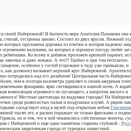
ся своей Набережной! В бытность мера Анатолия Пахомова она 
, считай, отстроена заново. Состоит из двух ярусов. Нижний от
мо которых проложена дорожка из плитки и которая надежно за
 огромными валунами, на которых в хорошую погоду любят заго
их ребятишки. Ко всему в добавок проложен крепкий парапет, и
 лавочки и даже лежаки. А что?! Удобно и при том бесплатно.
хищение, особенно у гостей (горожане к чуду уже привыкли, и
о, как должное) вызывает верхний ярус Набережной. Архитекто
вно потрудились над его дизайном! Центральная часть Набереж
более, чем в полтора километра удивляет и своим ажурным пли
ременными фонарями, ярко светящимися в южной ночи. А кора
чная композиция огромного не пугающего, а напротив милого и
ьминога! Местные цветоводы на выдумки горазды! На Набереж
еечки среди развесистых пальм и воздушных клумб. А рядом лав
оторыми соседствует вход в музей под открытым небом
Горгиппи
овиной тысяч лет, и раскоп поражает не только фресками о подви
Геракла, но и тем, что в ней чеканились собственные монеты, с
ядом с Набережной и еще один памятник старины глубокой -
Русс
оическим защитникам города от турецких нашествий.