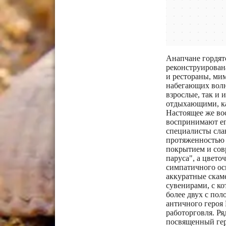
Анапчане гордят
реконструирована
и рестораны, ми
набегающих волн
взрослые, так и 
отдыхающими, как
Настоящее же вос
воспринимают ег
специалисты сла
протяженностью 
покрытием и сов
паруса", а цвето
симпатичного ос
аккуратные скам
сувенирами, с к
более двух с пол
античного героя 
работорговля. Р
посвященный гер