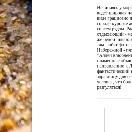
Начинаясь у мор
ведет широкая па
виде грациозно 
городе-курорте а
совсем рядом. Р
отдыхающий - ме
же белой шляпой.
там любят фотог
Набережной - пят
"Аллеи влюбленн
пламенные объяс
направлению к Лы
фантастический в
здравницу для с
человек, что боль
разгуляться!