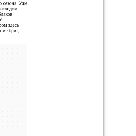
 сезона. Уже
восходом
лаков,
ой
ром здесь
ние бриз,