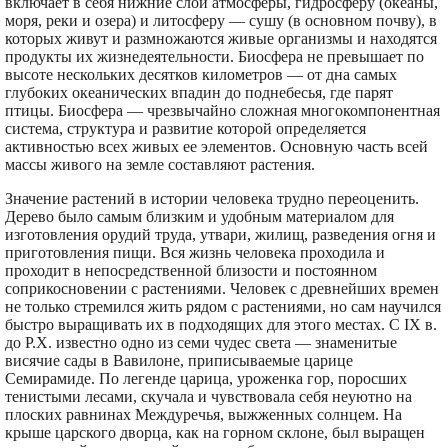
включает в себя нижние слои атмосферы, гидросферу (океаны,
моря, реки и озера) и литосферу — сушу (в основном почву), в
которых живут и размножаются живые организмы и находятся
продукты их жизнедеятельности. Биосфера не превышает по
высоте нескольких десятков километров — от дна самых
глубоких океанических впадин до поднебесья, где парят
птицы. Биосфера — чрезвычайно сложная многокомпонентная
система, структура и развитие которой определяется
активностью всех живых ее элементов. Основную часть всей
массы живого на земле составляют растения.
Значение растений в истории человека трудно переоценить.
Дерево было самым близким и удобным материалом для
изготовления орудий труда, утвари, жилищ, разведения огня и
приготовления пищи. Вся жизнь человека проходила и
проходит в непосредственной близости и постоянном
соприкосновении с растениями. Человек с древнейших времен
не только стремился жить рядом с растениями, но сам научился
быстро выращивать их в подходящих для этого местах. С IX в.
до Р.Х. известно одно из семи чудес света — знаменитые
висячие сады в Вавилоне, приписываемые царице
Семирамиде. По легенде царица, уроженка гор, поросших
тенистыми лесами, скучала и чувствовала себя неуютно на
плоских равнинах Междуречья, выжженных солнцем. На
крыше царского дворца, как на горном склоне, был выращен