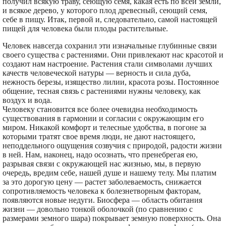
получил всякую траву, сеющую семя, какая есть по всей земли,
и всякое дерево, у которого плод древесный, сеющий семя,
себе в пищу. Итак, первой и, следовательно, самой настоящей
пищей для человека были плоды растительные.
Человек навсегда сохранил эти изначальные глубинные связи
своего существа с растениями. Они привлекают нас красотой и
создают нам настроение. Растения стали символами лучших
качеств человеческой натуры — верность и сила дуба,
нежность березы, изящество лилии, красота розы. Постоянное
общение, тесная связь с растениями нужны человеку, как
воздух и вода.
Человеку становится все более очевидна необходимость
существования в гармонии и согласии с окружающим его
миром. Никакой комфорт и телесные удобства, в погоне за
которыми тратят свое время люди, не дают настоящего,
неподдельного ощущения созвучия с природой, радости жизни
в ней. Нам, наконец, надо осознать, что пренебрегая ею,
разрывая связи с окружающей нас жизнью, мы, в первую
очередь, вредим себе, нашей душе и нашему телу. Мы платим
за это дорогую цену — растет заболеваемость, снижается
сопротивляемость человека к болезнетворным факторам,
появляются новые недуги. Биосфера — область обитания
жизни — довольно тонкой оболочкой (по сравнению с
размерами земного шара) покрывает земную поверхность. Она