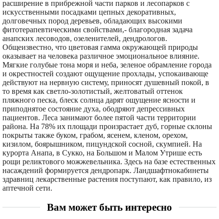
расширение в прибрежной части парков и лесопарков с
искусственными посадками цепных декоративных,
долговечных пород деревьев, обладающих высокими
фитотерапевтическими свойствами,- благородная задача
анапских лесоводов, озеленителей, дендрологов.
Общеизвестно, что цветовая гамма окружающей природы
оказывает на человека различное эмоциональное влияние.
Мягкие голубые тона моря и неба, зеленое обрамление города
и окрестностей создают ощущение прохлады, успокаивающе
действуют на нервную систему, приносят душевный покой, в
то время как светло-золотистый, желтоватый оттенок
пляжного песка, блеск солнца дарят ощущение ясности и
приподнятое состояние духа, ободряют депрессивных
пациентов. Леса занимают более пятой части территории
района. На 78% их площади произрастает дуб, горные склоны
покрыты также буком, грабом, ясенем, кленом, орехом,
кизилом, боярышником, пицундской сосной, скумпией. На
курорта Анапа, в Сукко, на Большом и Малом Утрише есть
рощи реликтового можжевельника. Здесь на базе естественных
насаждений формируется дендропарк. Ландшафтнокабинеты
здравниц лекарственные растения поступают, как правило, из
аптечной сети.
Вам может быть интересно