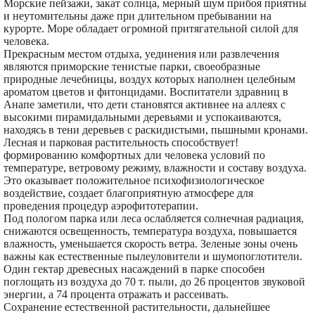
Морские пейзажи, закат солнца, мерный шум прибоя приятны
и неутомительны даже при длительном пребывании на
курорте. Море обладает огромной притягательной силой для
человека.
Прекрасным местом отдыха, уединения или развлечения
являются приморские тенистые парки, своеобразные
природные лечебницы, воздух которых наполнен целебным
ароматом цветов и фитонцидами. Воспитатели здравниц в
Анапе заметили, что дети становятся активнее на аллеях с
высокими пирамидальными деревьями и успокаиваются,
находясь в тени деревьев с раскидистыми, пышными кронами.
Лесная и парковая растительность способствует!
формированию комфортных дли человека условий по
температуре, ветровому режиму, влажности и составу воздуха.
Это оказывает положительное психофизиологическое
воздействие, создает благоприятную атмосфере для
проведения процедур аэрофитотерапии.
Под пологом парка или леса ослабляется солнечная радиация,
снижаются освещенность, температура воздуха, повышается
влажность, уменьшается скорость ветра. Зеленые зоны очень
важны как естественные пылеуловители и шумопоглотители.
Один гектар древесных насаждений в парке способен
поглощать из воздуха до 70 т. пыли, до 26 процентов звуковой
энергии, а 74 процента отражать и рассеивать.
Сохранение естественной растительности, дальнейшее