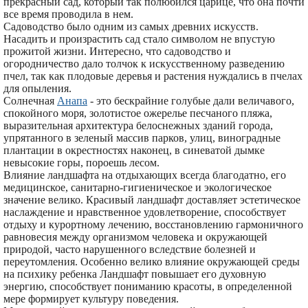
прекрасный сад, который так полюбился царице, что она почти
все время проводила в нем.
Садоводство было одним из самых древних искусств.
Насадить и произрастить сад стало символом не впустую
прожитой жизни. Интересно, что садоводство и
огородничество дало толчок к искусственному разведению
пчел, так как плодовые деревья и растения нуждались в пчелах
для опыления.
Солнечная
Анапа
- это бескрайние голубые дали величавого,
спокойного моря, золотистое ожерелье песчаного пляжа,
выразительная архитектура белоснежных зданий города,
упрятанного в зеленый массив парков, улиц, виноградные
плантации в окрестностях наконец, в синеватой дымке
невысокие горы, пороешь лесом.
Влияние ландшафта на отдыхающих всегда благодатно, его
медицинское, санитарно-гигиеническое и экологическое
значение велико. Красивый ландшафт доставляет эстетическое
наслаждение и нравственное удовлетворение, способствует
отдыху и курортному лечению, восстановлению гармоничного
равновесия между организмом человека и окружающей
природой, часто нарушенного вследствие болезней и
переутомления. Особенно велико влияние окружающей среды
на психику ребенка Ландшафт повышает его духовную
энергию, способствует пониманию красоты, в определенной
мере формирует культуру поведения.