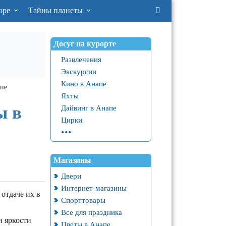
оре
Тайны планеты
Досуг на курорте
Развлечения
Экскурсии
Кино в Анапе
пе
Яхты
ы в
Дайвинг в Анапе
Цирки
...
Магазины
Двери
Интернет-магазины
отдаче их в
Спорттовары
Все для праздника
и яркости
Цветы в Анапе