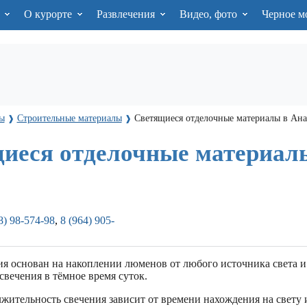
я
О курорте
Развлечения
Видео, фото
Черное м
ы
Cтроительные материалы
Светящиеся отделочные материалы в Ана
❱
❱
иеся отделочные материал
8) 98-574-98
,
8 (964) 905-
я основан на накоплении люменов от любого источника света и 
вечения в тёмное время суток.
жительность свечения зависит от времени нахождения на свету 