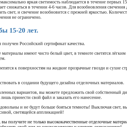
 максимально яркая светимость наблюдается в течение первых 1
ает снижаться в течении 4-6 часов. Для возобновления свечения
ть свет, и свечение возобновится с прежней яркостью. Количес
чения не ограничено.
ы 15-20 лет.
ы получен Российский сертификат качества.
материалы имеют чисто белый цвет, в темноте светятся лёгким 
ем.
репятся к поверхностям на жидкие прозрачные гвозди и сухие с
ствовать в создании будущего дизайна отделочных материалов.
ленных вариантов, вы можете предложить свой собственный ди
 лишь принести свой файл и заказать его нанесение.
довольны и не будут больше бояться темноты! Выключая свет, в
асивой, светящейся аппликацией!
, вы получите не только высококачественные отделочные матери
образить свой дом до неузнаваемости и удивить окружающих!