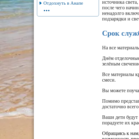
источника света,
Отдохнуть в Анапе
...
после чего начин
ненадолго включи
подзарядки и све
Срок служб
На все материал
Днём отделочные 
зелёным свечени
Все материалы к
смеси.
Вы можете поуча
Помимо представ
достаточно всего
Ваши дети будут 
порадуете их кр
Обращаясь к нам
возможность пре