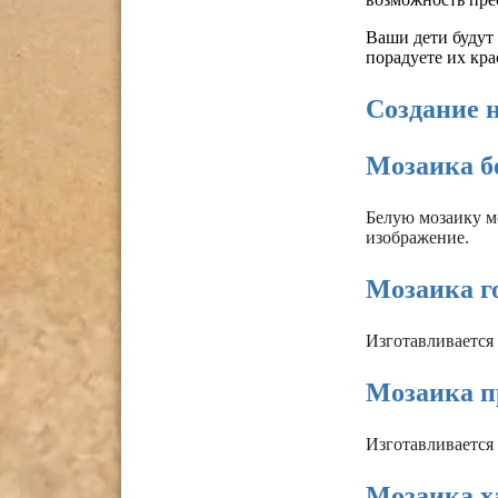
Ваши дети будут 
порадуете их кр
Создание 
Мозаика бе
Белую мозаику м
изображение.
Мозаика го
Изготавливается 
Мозаика пр
Изготавливается 
Мозаика ха