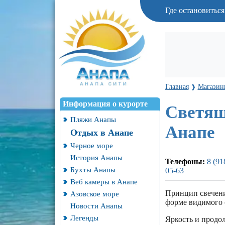
Где остановитьс
Главная
Магазин
❱
Информация о курорте
Светящ
Пляжи Анапы
Анапе
Отдых в Анапе
Черное море
История Анапы
Телефоны:
8 (91
Бухты Анапы
05-63
Веб камеры в Анапе
Принцип свечени
Азовское море
форме видимого с
Новости Анапы
Легенды
Яркость и продол