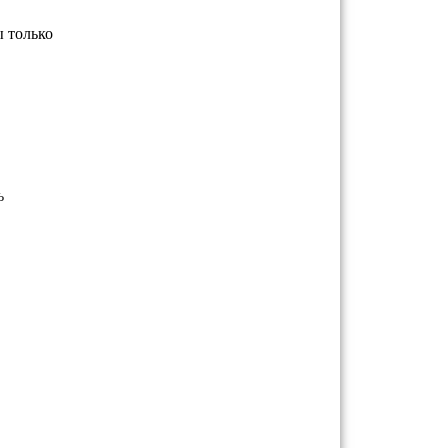
ы только
ь