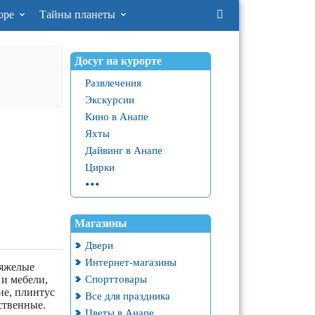
оре
Тайны планеты
Досуг на курорте
Развлечения
Экскурсии
Кино в Анапе
Яхты
Дайвинг в Анапе
Цирки
...
Магазины
Двери
Интернет-магазины
тяжелые
Спорттовары
 и мебели,
ие, плинтус
Все для праздника
ственные.
Цветы в Анапе