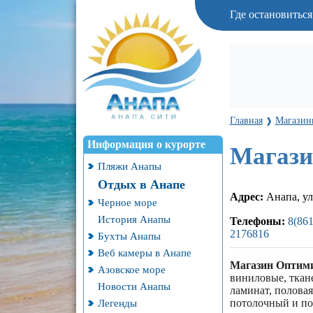
Где остановитьс
Главная
Магазин
❱
Информация о курорте
Магази
Пляжи Анапы
Отдых в Анапе
Адрес:
Анапа, ул
Черное море
История Анапы
Телефоны:
8(861
2176816
Бухты Анапы
Веб камеры в Анапе
Магазин Оптим
Азовское море
виниловые, ткане
Новости Анапы
ламинат, половая
Легенды
потолочный и по