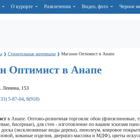
я
О курорте
Развлечения
Видео, фото
Черное м
ы
Cтроительные материалы
Магазин Оптимист в Анапе
❱
❱
н Оптимист в Анапе
. Ленина, 153
33) 5-87-04
,
8(918)
ист
в Анапе. Оптово-розничная торговля: обои (флизелиновые, 
вые, бисерные), для стен - изготовление по вашим эскизам пано
 доска (эксклюзивные виды дерева), линолеум, ковровое покрыт
ловой, кованые изделия, двери(из массива и МДФ), цветы искус