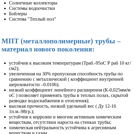
Солнечные коллекторы
Системы водоочистки
Бойлеры
Система "Теплый пол"
МПТ (металлополимерные) трубы –
материал нового поколения:
устойчив к высоким температурам (Траб.-95оС Р раб 10 кг/
см2);
увеличенная на 30% пропускная способность трубы по
сравнению с металлической ( коэффициент внутренней
шероховатости –0.0106);
низкий коэффициент линейного расширения (К-0,025мм/м
оС ) позволяет применять трубы в теплых полах, скрытой
разводке водоснабжения и отопления);
высокая прочность, низкий удельный вес ( Ду 12-16
1п.м.-98гр.);
устойчив к коррозии и многим активным химическим
веществам, отсутствии нароста на стенках трубы;
химическая нейтральность устойчива к агресивным
веществам и газам