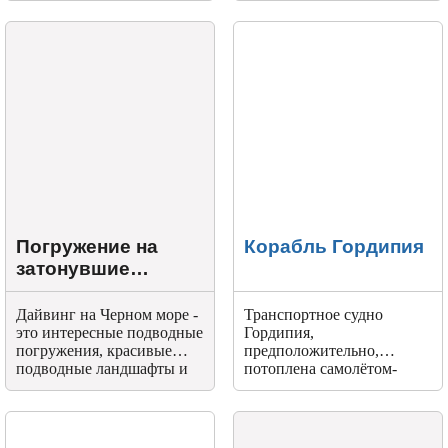
затонул через 7-8 минут.
акватории Анапы.
Погружение на
Корабль Гордипия
затонувшие
корабли
Дайвинг на Черном море -
Транспортное судно
это интересные подводные
Гордипия,
погружения, красивые
предположительно,
подводные ландшафты и
потоплена самолётом-
таинственные затонувшие
торпедоносцем.
корабли.