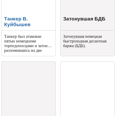
Танкер В.
Затонувшая БДБ
Куйбышев
Танкер был атакован
Затонувшая немецкая
пятью немецкими
быстроходная десантная
торпедоносцами и затонул
баржа (БДБ).
разломившись на две
части.