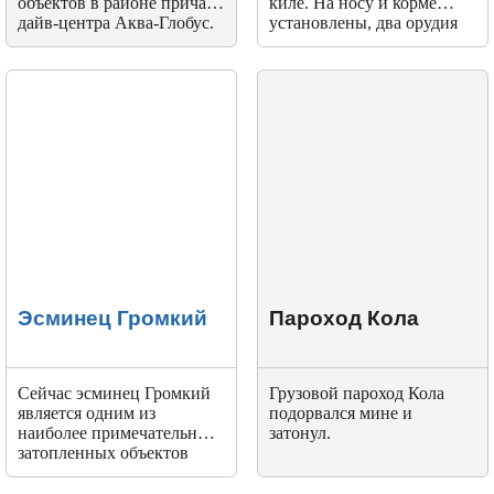
объектов в районе причала
киле. На носу и корме
дайв-центра Аква-Глобус.
установлены, два орудия
небольшого калибра.
Эсминец Громкий
Пароход Кола
Сейчас эсминец Громкий
Грузовой пароход Кола
является одним из
подорвался мине и
наиболее примечательных
затонул.
затопленных объектов
Черного моря.