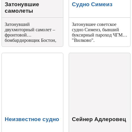
Затонувшие
Судно Симеиз
самолеты
Затонувший
Затонувшее советское
двухмоторный самолет –
судно Симеиз, бывший
фронтовой
буксирный пароход ЧГМП
бомбардировщик Бостон,
"Вилково".
марка летающего судна
была определена точно:
Douglas “Boston” A-20 из
серии Boston III, очевидно
он был сбит фашистами в
время Второй мировой
войны.
Неизвестное судно
Сейнер Адлеровец