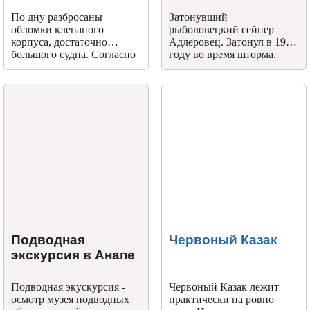
По дну разбросаны
Затонувший
обломки клепаного
рыболовецкий сейнер
корпуса, достаточно
Адлеровец. Затонул в 1969
большого судна. Согласно
году во время шторма.
бронзовым трубам судно
было паровое
Подводная
Червоный Казак
экскурсия в Анапе
Подводная экускурсия -
Червоный Казак лежит
осмотр музея подводных
практически на ровно