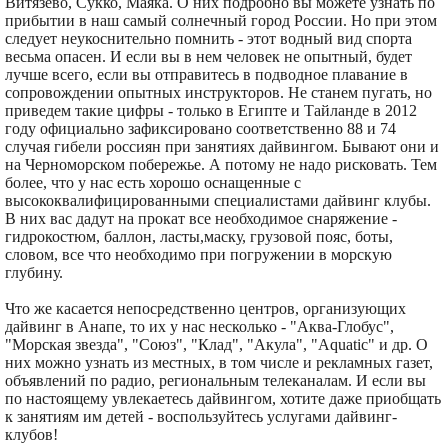
Витязево, Сукко, Маяка. О них подробно вы можете узнать по
прибытии в наш самый солнечный город России. Но при этом
следует неукоснительно помнить - этот водный вид спорта
весьма опасен. И если вы в нем человек не опытный, будет
лучше всего, если вы отправитесь в подводное плавание в
сопровождении опытных инструкторов. Не станем пугать, но
приведем такие цифры - только в Египте и Тайланде в 2012
году официально зафиксировано соответственно 88 и 74
случая гибели россиян при занятиях дайвингом. Бывают они и
на Черноморском побережье. А потому не надо рисковать. Тем
более, что у нас есть хорошо оснащенные с
высококвалифицированными специалистами дайвинг клубы.
В них вас дадут на прокат все необходимое снаряжение -
гидрокостюм, баллон, ласты,маску, грузовой пояс, боты,
словом, все что необходимо при погружении в морскую
глубину.
Что же касается непосредственно центров, организующих
дайвинг в Анапе, то их у нас несколько - "Аква-Глобус",
"Морская звезда", "Союз", "Клад", "Акула", "Aquatic" и др. О
них можно узнать из местных, в том числе и рекламных газет,
объявлений по радио, региональным телеканалам. И если вы
по настоящему увлекаетесь дайвингом, хотите даже приобщать
к занятиям им детей - воспользуйтесь услугами дайвинг-
клубов!