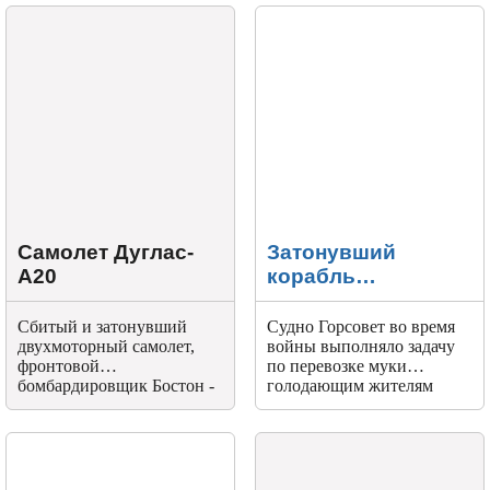
Самолет Дуглас-
Затонувший
А20
корабль
«Одесский
горсовет»
Сбитый и затонувший
Судно Горсовет во время
двухмоторный самолет,
войны выполняло задачу
фронтовой
по перевозке муки
бомбардировщик Бостон -
голодающим жителям
Douglas Boston A-20
Анапы.