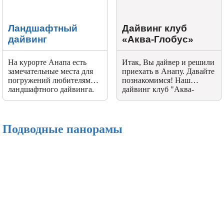
Ландшафтный
Дайвинг клуб
дайвинг
«Аква-Глобус»
На курорте Анапа есть
Итак, Вы дайвер и решили
замечательные места для
приехать в Анапу. Давайте
погружений любителям
познакомимся! Наш
ландшафтного дайвинга.
дайвинг клуб "Аква-
Глобус", дипломант 2007 г.
и лауреат 2010 г.
Российской национальной
премии Подводный мир в
Подводные панорамы
номинации Лучший дайв
центр года.