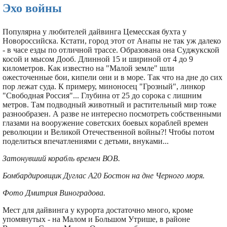
Эхо войны
Популярна у любителей дайвинга Цемесская бухта у
Новороссийска. Кстати, город этот от Анапы не так уж далеко
- в часе езды по отличной трассе. Образована она Суджукской
косой и мысом Дооб. Длинной 15 и шириной от 4 до 9
километров. Как известно на "Малой земле" шли
ожесточенные бои, кипели они и в море. Так что на дне до сих
пор лежат суда. К примеру, миноносец "Грозный", линкор
"Свободная Россия"... Глубина от 25 до сорока с лишним
метров. Там подводный животный и растительный мир тоже
разнообразен. А разве не интересно посмотреть собственными
глазами на вооружение советских боевых кораблей времен
революции и Великой Отечественной войны?! Чтобы потом
поделиться впечатлениями с детьми, внуками...
Затонувший корабль времен ВОВ.
Бомбардировщик Дуглас А20 Бостон на дне Черного моря.
Фото Дмитрия Виноградова.
Мест для дайвинга у курорта достаточно много, кроме
упомянутых - на Малом и Большом Утрише, в районе