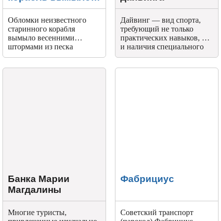
из песка в Анапе
Обломки неизвестного
Дайвинг — вид спорта,
старинного корабля
требующий не только
вымыло весенними
практических навыков, но
штормами из песка
и наличия специального
недалеко от берега.
оборудования. Какое
снаряжение требуется
дайверу? Какие
разновидности
существуют? Стоит
рассмотреть подробнее.
Банка Марии
Фабрициус
Магдалины
Многие туристы,
Советский транспорт