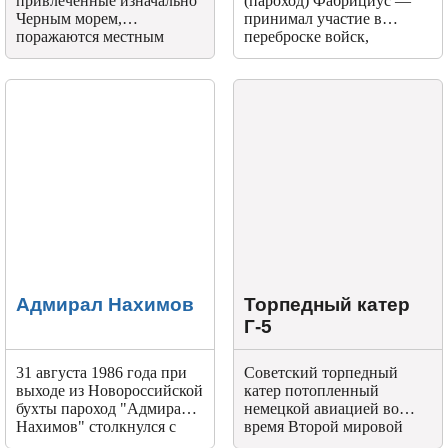
привлеченные изначально
(пароход) Фабрициус —
Черным морем,
принимал участие в
поражаются местным
переброске войск,
пейзажам. Среди
провизии, фуража в
природных
первые месяцы Великой
достопримечательностей
Отечественной войны на
выделается уникальное
Черном море.
место – банка Марии
Магдалины.
Адмирал Нахимов
Торпедный катер
Г-5
31 августа 1986 года при
Советский торпедный
выходе из Новороссийской
катер потопленный
бухты пароход "Адмирал
немецкой авиацией во
Нахимов" столкнулся с
время Второй мировой
балкером "Петр Васёв" и
войны (1942 год) в