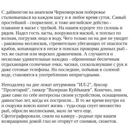
С дайвингом на анапском Черноморском побережье
сталкиваешься на каждом шагу и в любое время суток. Самый
простейший - сноркелинг, и тоже английское действо -
плавание в маске с трубкой. На нашем курорте это сплошь и
рядом. Надел гость ласты, вооружился маской, и поплыл по
волнам, погрузив лицо в воду. Чего только он на дне не увидит
- раковины моллюсков, стремительно убегающих от опасности
крабов, копающихся в песке в поисках прокорма донных рыб -
тех же скатов или морских дракончиков. А случаются и
несколько удивительные находки - оброненные беспечным
отдыхающим солнечные очки, часики, соскользнувшие с рук и
даже сотовые телефоны. Но последние, побывав в соленой
воде, становятся к употреблению непригодными.
Неподалеку на дне лежат штурмовик "ИЛ-2", буксир
"Пролетарий", танкер "Валериан Куйбышев". Конечно, они
даже сами по себе интересны своим устройством, оснащением,
давностью лет, когда их построили... В то же время внутри их
и снаружи вовсю кипит жизнь - туда-сюда снует множество
рыб, обросли моллюсками, мало ли чего еще.
Сфотографировали, сняли на камеру - родные при вашем
возвращении домой глаз не оторвут от снимков, сюжетов.