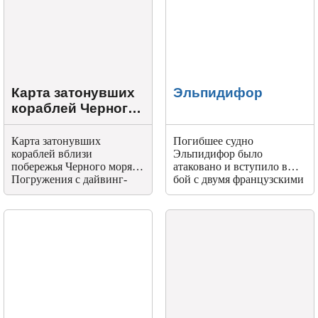
Карта затонувших
Эльпидифор
кораблей Черного
моря
Карта затонувших
Погибшее судно
кораблей вблизи
Эльпидифор было
побережья Черного моря.
атаковано и вступило в
Погружения с дайвинг-
бой с двумя французскими
центром Aquatic в г.Анапа.
миноносцами и
Дайвинг Анапа.
тральщиком.