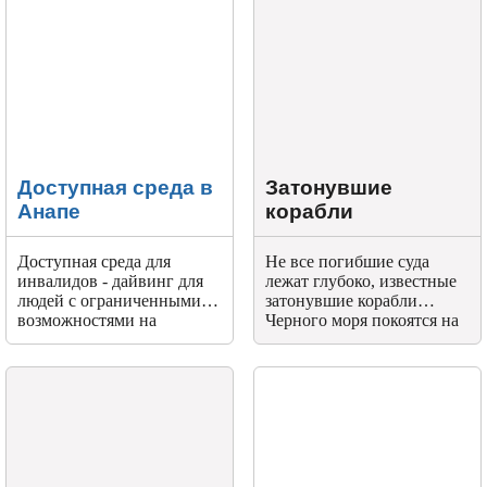
Доступная среда в
Затонувшие
Анапе
корабли
Доступная среда для
Не все погибшие суда
инвалидов - дайвинг для
лежат глубоко, известные
людей с ограниченными
затонувшие корабли
возможностями на
Черного моря покоятся на
Черноморском побережье
глубинах от 10 до 45
России.
метров. Эта глубина
вполне доступна для
подготовленного
подводного пловца.