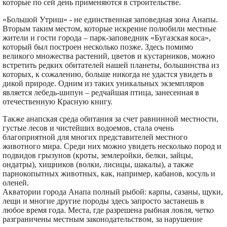
которые по сей день применяются в строительстве.
«Большой Утриш» - не единственная заповедная зона Анапы.
Вторым таким местом, которые искренне полюбили местные
жители и гости города – парк-заповедник «Бугазская коса»,
который был построен несколько позже. Здесь помимо
великого множества растений, цветов и кустарников, можно
встретить редких обитателей нашей планеты, большинства из
которых, к сожалению, больше никогда не удастся увидеть в
дикой природе. Одним из таких уникальных экземпляров
является лебедь-шипун – редчайшая птица, занесенная в
отечественную Красную книгу.
Также анапская среда обитания за счет равнинной местности,
густые лесов и чистейших водоемов, стала очень
благоприятной для многих представителей местного
животного мира. Среди них можно увидеть несколько пород и
подвидов грызунов (кроты, землеройки, белки, зайцы,
ондатры), хищников (волки, лисицы, шакалы), а также
парнокопытных животных, как, например, кабанов, косуль и
оленей.
Акватории города Анапа полный рыбой: карпы, сазаны, щуки,
лещи и многие другие породы здесь запросто застанешь в
любое время года. Места, где разрешена рыбная ловля, четко
разграничены местным законодательством, за нарушение