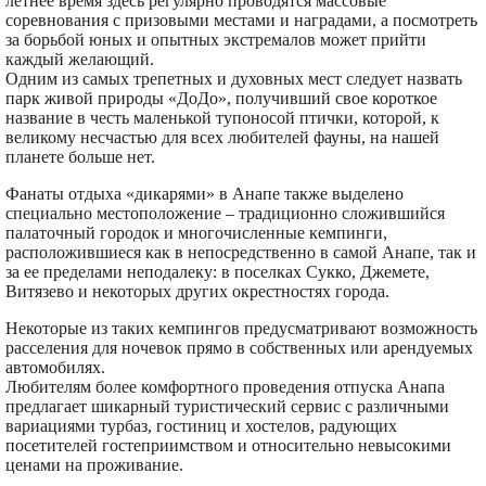
летнее время здесь регулярно проводятся массовые
соревнования с призовыми местами и наградами, а посмотреть
за борьбой юных и опытных экстремалов может прийти
каждый желающий.
Одним из самых трепетных и духовных мест следует назвать
парк живой природы «ДоДо», получивший свое короткое
название в честь маленькой тупоносой птички, которой, к
великому несчастью для всех любителей фауны, на нашей
планете больше нет.
Фанаты отдыха «дикарями» в Анапе также выделено
специально местоположение – традиционно сложившийся
палаточный городок и многочисленные кемпинги,
расположившиеся как в непосредственно в самой Анапе, так и
за ее пределами неподалеку: в поселках Сукко, Джемете,
Витязево и некоторых других окрестностях города.
Некоторые из таких кемпингов предусматривают возможность
расселения для ночевок прямо в собственных или арендуемых
автомобилях.
Любителям более комфортного проведения отпуска Анапа
предлагает шикарный туристический сервис с различными
вариациями турбаз, гостиниц и хостелов, радующих
посетителей гостеприимством и относительно невысокими
ценами на проживание.