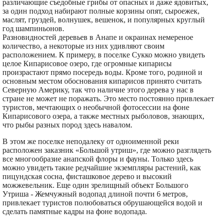
различающие съедобные грибы от опасных и даже ядовитых,
за один подход набирают полные корзины опят, сыроежек,
маслят, груздей, волнушек, вешенок, и популярных круглый
год шампиньонов.
Разновидностей деревьев в Анапе и окраинах немереное
количество, а некоторые из них удивляют своим
расположением. К примеру, в поселке Сукко можно увидеть
целое Кипарисовое озеро, где огромные кипарисы
произрастают прямо посередь воды. Кроме того, родиной и
основным местом обоснования кипарисов принято считать
Северную Америку, так что наличие этого дерева у нас в
стране не может не поражать. Это место постоянно привлекает
туристов, мечтающих о необычной фотосессии на фоне
Кипарисового озера, а также местных рыболовов, знающих,
что рыбы разных пород здесь навалом.
В этом же поселке неподалеку от одноименной реки
расположен заказник «Большой утриш», где можно разглядеть
все многообразие анапской флоры и фауны. Только здесь
можно увидеть такие редчайшие экземпляры растений, как
пицундская сосна, фисташковое дерево и высокий
можжевельник. Еще один зрелищный объект Большого
Утриша - Жемчужный водопад длиной почти 6 метров,
привлекает туристов полюбоваться обрушающейся водой и
сделать памятные кадры на фоне водопада.