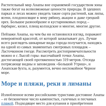
Растительный мир Анапы вне охраняемой государством зоны
также богат на всевозможные ценности природы. В здешних
парках и лесах можно увидеть такие сорта растений, как липы,
ясени, плодоносящие в зиму рябину, акации и даже грецкий
орех. Большое разнообразие и кустарниковых пород –
барбарис, кизил, плющ колхидские и многие, многие другие.
Пейзажи Анапы, на чем бы ни остановился взгляд, поражают
невероятной красотой, от которой захватывает дух. Лучше
всего разглядеть шикарные виды города получается, находясь
на одной из самых знаменитых смотровых площадок –
Ласточкином гнезде. Рассмотреть достопримечательности
можно и с Лысой горы- высочайшей точки Анапы,
достигающей своей протяженностью 319 метров. Отсюда
потрясающе видны и заповедник «Большой Утриш», и
Анапская бухта, и, разумеется, вечно неспокойное Черное
море.
Море и пляжи, реки и лиманы
Излюбленное всеми российскими туристами достояние Анапы
– ее бесконечное число каменистых, галечных и песчаных
пляжей
. Подходящее место для купания и приобретения