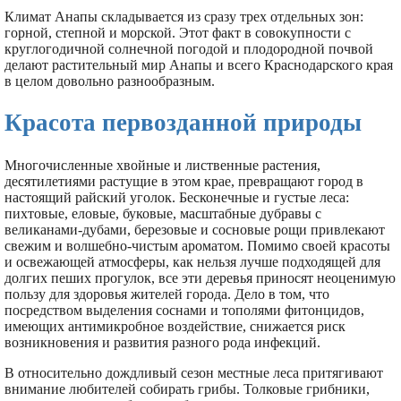
Климат Анапы складывается из сразу трех отдельных зон:
горной, степной и морской. Этот факт в совокупности с
круглогодичной солнечной погодой и плодородной почвой
делают растительный мир Анапы и всего Краснодарского края
в целом довольно разнообразным.
Красота первозданной природы
Многочисленные хвойные и лиственные растения,
десятилетиями растущие в этом крае, превращают город в
настоящий райский уголок. Бесконечные и густые леса:
пихтовые, еловые, буковые, масштабные дубравы с
великанами-дубами, березовые и сосновые рощи привлекают
свежим и волшебно-чистым ароматом. Помимо своей красоты
и освежающей атмосферы, как нельзя лучше подходящей для
долгих пеших прогулок, все эти деревья приносят неоценимую
пользу для здоровья жителей города. Дело в том, что
посредством выделения соснами и тополями фитонцидов,
имеющих антимикробное воздействие, снижается риск
возникновения и развития разного рода инфекций.
В относительно дождливый сезон местные леса притягивают
внимание любителей собирать грибы. Толковые грибники,