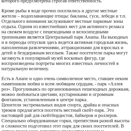
которого предусмотрена строгая ответственность.
Кроме рыбы в воде прочно поселились и другие местные
жители – водоплавающие птицы: бакланы, гуси, лебеди и т.п.
Отдельного внимания заслуживают местные парковые зоны
отдыха. Одним из известнейших мест для активного релакса
на свежем воздухе с пешеходными и велосипедными
тропинками является Центральный парк Анапы. На выходных
и в периоды отпусков здесь ведется активная городская жизнь,
наполненная развлечениями, аттракционами для взрослых и
детей и безудержным весельем. Также посетители парка могут
заглянуть в популярный музей восковых фигур, где
воспроизведены портреты многих известных личностей в
натуральную величину.
Есть в Анапе и одно очень символичное место, ставшее неким
памятником любви и всем любящим сердцам, - парк «Аллея
роз». Прогуливаясь по организованных пешеходных дорожкам,
можно любоваться цветами, кустарниками и огромным
фонтаном, установленным в центре парка.
Ценители экстремальных видов спорта, драйва и опасных
трюков предлагается посетить местный скейт-парк. Это
настоящий рай для скейтбордистов, байкеров и роллеров.
Специально оборудованные горки, препятствия разной высоты
и сложности подготовил этот парк для своих посетителей. В