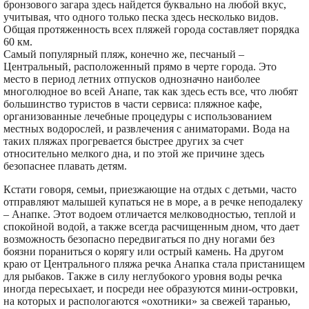
бронзового загара здесь найдется буквально на любой вкус,
учитывая, что одного только песка здесь несколько видов.
Общая протяженность всех пляжей города составляет порядка
60 км.
Самый популярный пляж, конечно же, песчаный –
Центральный, расположенный прямо в черте города. Это
место в период летних отпусков однозначно наиболее
многолюдное во всей Анапе, так как здесь есть все, что любят
большинство туристов в части сервиса: пляжное кафе,
организованные лечебные процедуры с использованием
местных водорослей, и развлечения с аниматорами. Вода на
таких пляжах прогревается быстрее других за счет
относительно мелкого дна, и по этой же причине здесь
безопаснее плавать детям.
Кстати говоря, семьи, приезжающие на отдых с детьми, часто
отправляют малышей купаться не в море, а в речке неподалеку
– Анапке. Этот водоем отличается мелководностью, теплой и
спокойной водой, а также всегда расчищенным дном, что дает
возможность безопасно передвигаться по дну ногами без
боязни пораниться о корягу или острый камень. На другом
краю от Центрального пляжа речка Анапка стала пристанищем
для рыбаков. Также в силу неглубокого уровня воды речка
иногда пересыхает, и посреди нее образуются мини-островки,
на которых и распологаются «охотники» за свежей таранью,