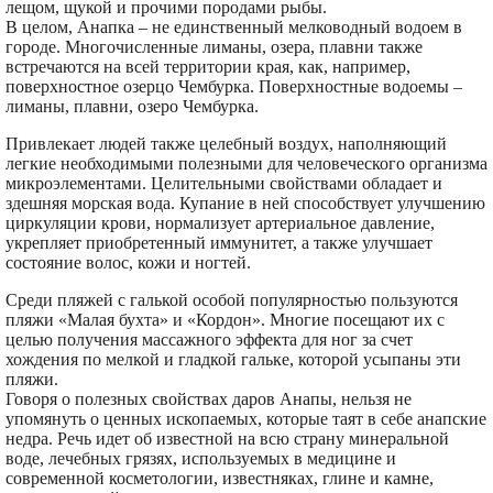
лещом, щукой и прочими породами рыбы.
В целом, Анапка – не единственный мелководный водоем в
городе. Многочисленные лиманы, озера, плавни также
встречаются на всей территории края, как, например,
поверхностное озерцо Чембурка. Поверхностные водоемы –
лиманы, плавни, озеро Чембурка.
Привлекает людей также целебный воздух, наполняющий
легкие необходимыми полезными для человеческого организма
микроэлементами. Целительными свойствами обладает и
здешняя морская вода. Купание в ней способствует улучшению
циркуляции крови, нормализует артериальное давление,
укрепляет приобретенный иммунитет, а также улучшает
состояние волос, кожи и ногтей.
Среди пляжей с галькой особой популярностью пользуются
пляжи «Малая бухта» и «Кордон». Многие посещают их с
целью получения массажного эффекта для ног за счет
хождения по мелкой и гладкой гальке, которой усыпаны эти
пляжи.
Говоря о полезных свойствах даров Анапы, нельзя не
упомянуть о ценных ископаемых, которые таят в себе анапские
недра. Речь идет об известной на всю страну минеральной
воде, лечебных грязях, используемых в медицине и
современной косметологии, известняках, глине и камне,