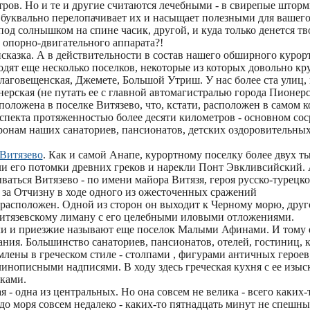
тров. Но и те и другие считаются лечебными - в свирепые штор
 буквально перелопачивает их и насыщает полезными для вашего
од солнышком на спине часик, другой, и куда только денется т
 опорно-двигательного аппарата?!
сказка. А в действительности в состав нашего обширного курор
дят еще несколько поселков, некоторые из которых довольно кр
лаговещенская, Джемете, Большой Утриш. У нас более ста улиц, 
ерская (не путать ее с главной автомагистралью города Пионер
положена в поселке Витязево, что, кстати, расположен в самом 
спекта протяженностью более десяти километров - основном со
ронам наших санаториев, пансионатов, детских оздоровительных
Витязево
. Как и самой Анапе, курортному поселку более двух ты
и его потомки древних греков и нарекли Понт Эвкливсийский. 
ываться Витязево - по имени майора Витязя, героя русско-турецк
 за Отчизну в ходе одного из ожесточенных сражений
расположен. Одной из сторон он выходит к Черному морю, друго
тязевскому лиману с его целебными иловыми отложениями.
и и приезжие называют еще поселок Малыми Афинами. И тому е
ния. Большинство санаториев, пансионатов, отелей, гостиниц, 
лены в греческом стиле - столпами , фигурами античных героев
линописными надписями. В ходу здесь греческая кухня с ее изы
ками.
 - одна из центральных. Но она совсем не велика - всего каких-
 до моря совсем недалеко - каких-то пятнадцать минут не спешн