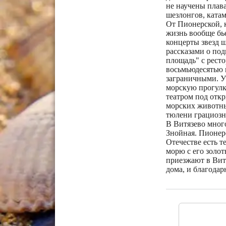
не научены плава
шезлонгов, катам
От Пионерской, к
жизнь вообще бье
концерты звезд 
рассказами о под
площадь" с рест
восьмьюдесятью 
заграничными. У 
морскую прогулк
театром под отк
морских животных
тюлени грациозн
В Витязево много
Знойная. Пионер
Отечестве есть т
морю с его золот
приезжают в Витя
дома, и благодар