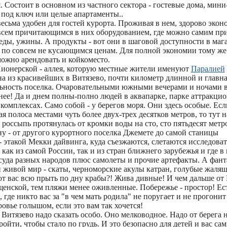
. Состоит в основном из частного сектора - гостевые дома, мин
 под ключ или целые апартаменты..
есьма удобен для гостей курорта. Проживая в нем, здорово экон
всем причитающимся в них оборудованием, где можно самим пр
беды, ужины. А продукты - вот они в шаговой доступности в маг
 по совсем не кусающимся ценам. Для полной экономии тому ж
ожно арендовать и койкоместо.
Пионерской - аллея, которую местные жители именуют
Паралией
а из красивейших в Витязево, почти километр длинной и главна
ьность поселка. Очаровательными южными вечерами и ночами в
нее! Да и днем полны-полно людей в аквапарке, парке аттракцио
комплексах. Само собой - у берегов моря. Они здесь особые. Есл
 полоса местами чуть более двух-трех десятков метров, то тут 
я россыпь протянулась от кромки воды на сто, сто пятьдесят метр
у - от другого курортного поселка Джемете до самой станицы
 этакой Мекки дайвинга, куда съезжаются, слетаются исследова
как из самой России, так и из стран ближнего зарубежья и где в
 суда разных народов плюс самолеты и прочие артефакты. А фан
и живой мир - скаты, черноморские акулы катран, голубые жаля
т вас всю прыть по дну крабы?! Жива дивные! И чем дальше от 
щенской, тем пляжи менее оживленные. Побережье - простор! Ес
 где никто вас за "в чем мать родила" не поругает и не прогонит
ровье голышом, если это вам так хочется!
 Витязево надо сказать особо. Оно мелководное. Надо от берега 
ройти, чтобы стало по грудь. И это безопасно для детей и вас сам