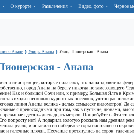
я
О курорте
Развлечения
Видео, фото
Черное м
ция о Анапе
Улицы Анапы
Улица Пионерская - Анапа
❱
❱
Пионерская - Анапа
иян и иностранцев, которые полагают, что наша здравница феде
 собственно, город Анапа на берегу никогда не замерзающего Чер
ние! Как и большой Сочи или, к примеру, Большая Ялта в Крыму
остав входит несколько курортных поселков, уютно расположи
еговая линия Анапы велика - целых семьдесят километров! Да е
есчаные с превосходными при том, как в пустыне, дюнами, высо
 превышает десять- двенадцать метров. Попробуйте найти этакое
Его попросту нет! А подарила золотую россыпь нам древняя река
менила русло, и оставила на побережье горы настоящего сокрови
нас и галечные пляжи.. Песчаные протянулись на сорок, галечные