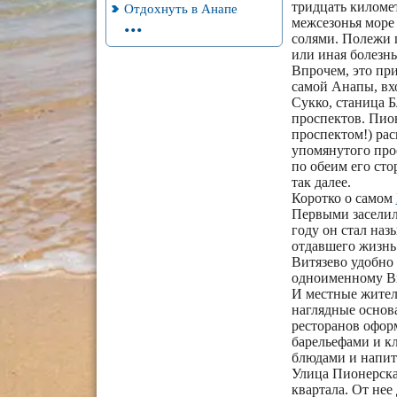
тридцать киломе
Отдохнуть в Анапе
...
межсезонья море
солями. Полежи п
или иная болезнь
Впрочем, это при
самой Анапы, вхо
Сукко, станица Б
проспектов. Пион
проспектом!) рас
упомянутого про
по обеим его сто
так далее.
Коротко о самом
Первыми заселил
году он стал наз
отдавшего жизнь
Витязево удобно 
одноименному Ви
И местные жител
наглядные основа
ресторанов оформ
барельефами и к
блюдами и напит
Улица Пионерская
квартала. От нее