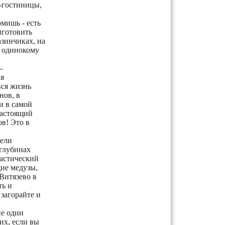
и-гостиницы,
омишь - есть
иготовить
азинчиках, на
е одинокому
-
я
ся жизнь
нов, в
и в самой
настоящий
ов! Это в
тели
 глубинах
тастический
щие медузы,
Витязево в
ть и
 загорайте и
не один
их, если вы