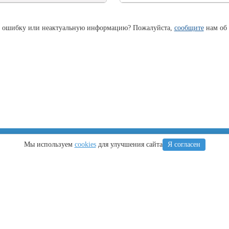
 ошибку или неактуальную информацию? Пожалуйста,
сообщите
нам об 
Крым
Регионы
Мы используем
cookies
для улучшения сайта
Я согласен
Что посетить
Тамань
Ялта
Новороссийск
Алушта
Туапсе
Евпатория
Геленджик
Керчь
Кубань
Симферополь
йт Анапа-Сити © 2009-2025. При копировании материалов активная ссылка н