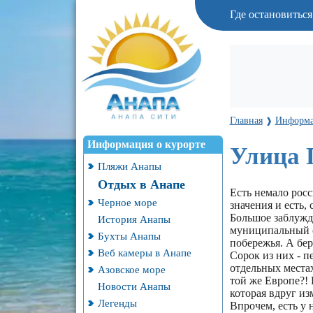
Где остановитьс
Главная
Информа
❱
Информация о курорте
Улица 
Пляжи Анапы
Отдых в Анапе
Есть немало росс
Черное море
значения и есть,
Большое заблужде
История Анапы
муниципальный с
Бухты Анапы
побережья. А бер
Веб камеры в Анапе
Сорок из них - п
отдельных местах
Азовское море
той же Европе?! 
Новости Анапы
которая вдруг из
Легенды
Впрочем, есть у 