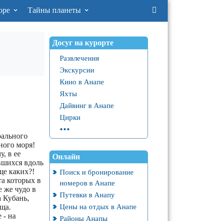
оре
Тайны планеты
Досуг на курорте
Развлечения
Экскурсии
Кино в Анапе
Яхты
Дайвинг в Анапе
Цирки
...
рального
ного моря!
, в ее
Онлайн
вшихся вдоль
ще каких?!
Поиск и бронирование
та которых в
номеров в Анапе
 же чудо в
Путевки в Анапу
 Кубань,
Цены на отдых в Анапе
ща.
 - на
Районы Анапы