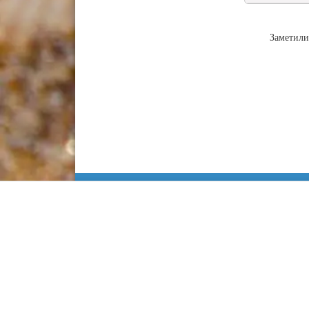
Заметили
Информация
Сочи
Карта Анапы
Куда сходить
Работа в Анапе
Адлер
Недвижимость
Лоо
Строительство
Хоста
Статьи
Кудепста
Контакты
Красная поляна
Информационный са