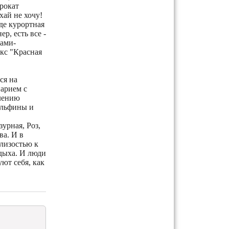
рокат
хай не хочу!
где курортная
р, есть все -
ами-
екс "Красная
ся на
нарием с
плению
ельфины и
урная, Роз,
ва. И в
близостью к
тдыха. И люди
уют себя, как