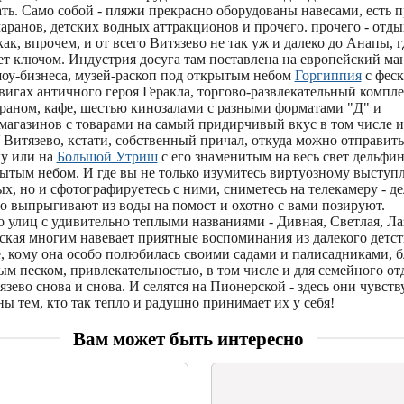
ть. Само собой - пляжи прекрасно оборудованы навесами, есть п
аранов, детских водных аттракционов и прочего. прочего - отды
ак, впрочем, и от всего Витязево не так уж и далеко до Анапы, 
т ключом. Индустрия досуга там поставлена на европейский мане
шоу-бизнеса, музей-раскоп под открытым небом
Горгиппия
с феск
вигах античного героя Геракла, торгово-развлекательный компл
ораном, кафе, шестью кинозалами с разными форматами "Д" и
магазинов с товарами на самый придирчивый вкус в том числе и
Витязево, кстати, собственный причал, откуда можно отправить
у или на
Большой Утриш
с его знаменитым на весь свет дельфи
рытым небом. И где вы не только изумитесь виртуозному высту
, но и сфотографируетесь с ними, сниметесь на телекамеру - д
о выпрыгивают из воды на помост и охотно с вами позируют.
 улиц с удивительно теплыми названиями - Дивная, Светлая, Лаз
ская многим навевает приятные воспоминания из далекого детст
е, кому она особо полюбилась своими садами и палисадниками, 
ым песком, привлекательностью, в том числе и для семейного о
зево снова и снова. И селятся на Пионерской - здесь они чувств
ны тем, кто так тепло и радушно принимает их у себя!
Вам может быть интересно