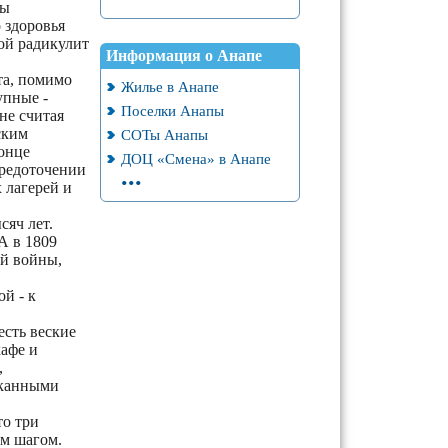
мы
 здоровья
вой радикулит
Информация о Анапе
та, помимо
Жилье в Анапе
упные -
Поселки Анапы
не считая
ским
СОТы Анапы
конце
ДОЦ «Смена» в Анапе
средоточении
...
 лагерей и
сяч лет.
А в 1809
ой войны,
й - к
сть веские
кафе и
,
сканными
то три
ым шагом.