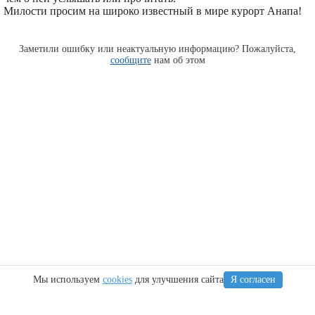
Милости просим на широко известный в мире курорт Анапа!
Заметили ошибку или неактуальную информацию? Пожалуйста,
сообщите
нам об этом
Мы используем
cookies
для улучшения сайта
Я согласен
Информация
Сочи
Крым
Регионы
Карта Анапы
Куда сходить
Что посетить
Тамань