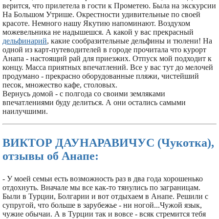
верится, что прилетела в гости к Прометею. Была на экскурсии
На Большом Утрише. Окрестности удивительные по своей
красоте. Немного нашу Якутию напоминают. Воздухом
можевельника не надышешся. А какой у вас прекрасный
дельфинарий
, какие сообразительные дельфины и тюлени! На
одной из карт-путеводителей в городе прочитала что курорт
Анапа - настоящий рай для приезжих. Отпуск мой подходит к
концу. Масса приятных впечатлений. Все у вас тут до мелочей
продумано - прекрасно оборудованные пляжи, чистейший
песок, множество кафе, столовых.
Вернусь домой - с полгода со своими земляками
впечатлениями буду делиться. А они остались самыми
наилучшими.
ВИКТОР ДАУНАРАВИЧУС (Чукотка),
отзывы об Анапе:
- У моей семьи есть возможность раз в два года хорошенько
отдохнуть. Вначале мы все как-то тянулись по заграницам.
Были в Турции, Болгарии и вот отдыхаем в Анапе. Решили с
супругой, что больше в зарубежье - ни ногой...Чужой язык,
чужие обычаи. А в Турции так и вовсе - всяк стремится тебя