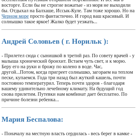
восторге. Если бы не строгие вожатые - из моря не выходили
бы. Отдыхал на Балхаше, Иссык-Куле. Там тоже хорошо. Но на
Черном море
просто фантастично. И город ваш красивый. И
солнышко такое яркое! Жалко будет уезжать...
Андрей Соловьев ( г. Норильк ):
- Прилетел сюда с сынишкой в третий раз. По совету врачей - у
малыша хронический бронхит. Встаем чуть свет, и к морю.
Беру его на руки и брожу по колено в воде. Час,
другой...Потом, когда пригреет солнышко, загораем на теплом
песке, купаемся. Года три назад был жуткий кашель, почти
постоянно температурил. Теперь почти здоров - благодаря
вашему удивительно лечебному климату. На будущий год
снова прилетим. Путевки нам комбинат дает бесплатно. По
причине болезни ребенка...
Мария Беспалова:
- Поначалу на местную власть сердилась - весь берег в камке -