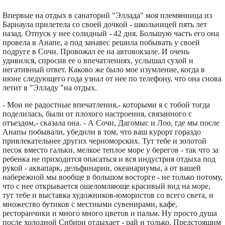
Впервые на отдых в санаторий "Эллада" моя племянница из
Барнаула прилетела со своей дочкой - школьницей пять лет
назад. Отпуск у нее солидный - 42 дня. Большую часть его она
провела в Анапе, а под занавес решила побывать у своей
подруге в Сочи. Провожал ее на автовокзале. И очень
удивился, спросив ее о впечатлениях, услышал сухой и
негативный ответ. Каково же было мое изумление, когда в
июне следующего года узнал от нее по телефону, что она снова
летит в "Элладу "на отдых.
- Мои не радостные впечатления,- которыми я с тобой тогда
поделилась, были от плохого настроения, связанного с
отъездом,- сказала она. - А Сочи, Дагомыс и Лоо, где мы после
Анапы побывали, убедили в том, что ваш курорт гораздо
привлекательнее других черноморских. Тут тебе и золотой
песок вместо гальки, мелкое теплое море у берегов - так что за
ребенка не приходится опасаться и вся индустрия отдыха под
рукой - аквапарк, дельфинарии, океанариумы, а от вашей
набережной мы вообще в большом восторге - не только потому,
что с нее открывается ошеломляюще красивый вид на море,
тут тебе и выставка художников-юмористов со всего света, и
множество бутиков с местными сувенирами, кафе,
ресторанчики и много много цветов и пальм. Ну просто душа
после холодной Сибири отдыхает - рай и только. Предстоящим