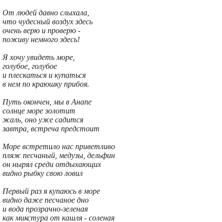
От людей давно слыхала,
что чудесный воздух здесь
очень верю и проверю -
поживу немного здесь!
Я хочу увидеть море,
голубое, голубое
и плескаться и купаться
в нем по краюшку прибоя.
Путь окончен, мы в Анапе
солнце море золотит
жаль, оно уже садится
завтра, встреча предстоит
Море встретило нас приветливо
пляж песчаный, медузы, дельфин
он нырял среди отдыхающих
видно рыбку свою ловил
Первый раз я купаюсь в море
видно даже песчаное дно
и вода прозрачно-зеленая
как микстура от кашля - соленая