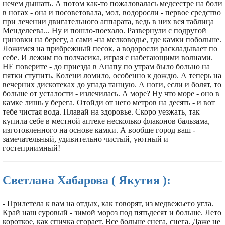
нечем дышать. А потом как-то пожаловалась медсестре на боли
в ногах - она и посоветовала, мол, водоросли - первое средство
при лечении двигательного аппарата, ведь в них вся таблица
Менделеева... Ну и пошло-поехало. Развернули с подругой
циновки на берегу, а сами -на мелководье, где камки побольше.
Ложимся на прибрежный песок, а водоросли раскладывает по
себе. И лежим по полчасика, играя с набегающими волнами.
НЕ поверите - до приезда в Анапу по утрам было больно на
пятки ступить. Колени ломило, особенно к дождю. А теперь на
вечерних дискотеках до упада танцую. А ноги, если и болят, то
больше от усталости - излечилась. А море? Ну что море - оно в
камке лишь у берега. Отойди от него метров на десять - и вот
тебе чистая вода. Плавай на здоровье. Скоро уезжать, так
купила себе в местной аптеке несколько флаконов бальзама,
изготовленного на основе камки. А вообще город ваш -
замечательный, удивительно чистый, уютный и
гостеприимный!
Светлана Хабарова ( Якутия ):
- Прилетела к вам на отдых, как говорят, из медвежьего угла.
Край наш суровый - зимой мороз под пятьдесят и больше. Лето
короткое, как спичка сгорает. Все больше снега, снега. Даже не