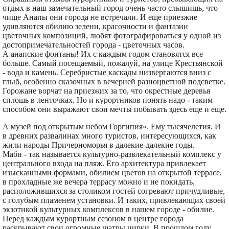
отдых в наш замечательный город очень часто слышишь, что
чище Анапы они города не встречали. И еще приезжие
удивляются обилию зелени, красочности и фантазии
цветочных композиций, любят фотографироваться у одной из
достопримечательностей города - цветочных часов.
А анапские фонтаны! Их с каждым годом становятся все
больше. Самый посещаемый, пожалуй, на улице Крестьянской
- вода и камень. Серебристые каскады низвергаются вниз с
глыб, особенно сказочных в вечерней разноцветной подсветке.
Горожане ворчат на приезжих за то, что окрестные деревья
сплошь в ленточках. Но и курортников понять надо - таким
способом они выражают свои мечты побывать здесь еще и еще.
А музей под открытым небом Горгипия». Ему тысячелетия. И
в древних развалинах много туристов, интересующихся, как
жили народы Причерноморья в далекие-далекие годы.
Маби - так называется культурно-развлекательный комплекс у
центрального входа на пляж. Его архитектура привлекает
изысканными формами, обилием цветов на открытой террасе,
в прохладные же вечера террасу можно и не покидать,
расположившихся за столиком гостей согревают причудливые,
с голубым пламенем установки. И таких, привлекающих своей
экзотикой культурных комплексов в нашем городе - обилие.
Перед каждым курортным сезоном в центре города
раскрывают свои огромные шатры цирки. В прошлом году