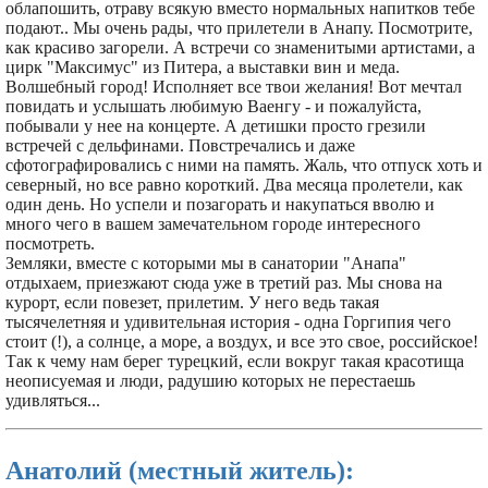
облапошить, отраву всякую вместо нормальных напитков тебе
подают.. Мы очень рады, что прилетели в Анапу. Посмотрите,
как красиво загорели. А встречи со знаменитыми артистами, а
цирк "Максимуc" из Питера, а выставки вин и меда.
Волшебный город! Исполняет все твои желания! Вот мечтал
повидать и услышать любимую Ваенгу - и пожалуйста,
побывали у нее на концерте. А детишки просто грезили
встречей с дельфинами. Повстречались и даже
сфотографировались с ними на память. Жаль, что отпуск хоть и
северный, но все равно короткий. Два месяца пролетели, как
один день. Но успели и позагорать и накупаться вволю и
много чего в вашем замечательном городе интересного
посмотреть.
Земляки, вместе с которыми мы в санатории "Анапа"
отдыхаем, приезжают сюда уже в третий раз. Мы снова на
курорт, если повезет, прилетим. У него ведь такая
тысячелетняя и удивительная история - одна Горгипия чего
стоит (!), а солнце, а море, а воздух, и все это свое, российское!
Так к чему нам берег турецкий, если вокруг такая красотища
неописуемая и люди, радушию которых не перестаешь
удивляться...
Анатолий (местный житель):