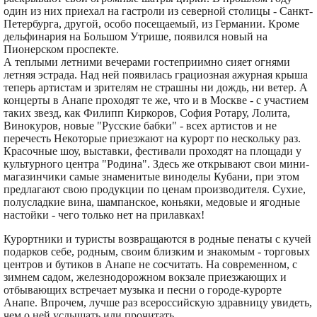
один из них приехал на гастроли из северной столицы - Санкт-
Петербурга, другой, особо посещаемый, из Германии. Кроме
дельфинария на Большом Утрише, появился новый на
Пионерском проспекте.
А теплыми летними вечерами гостеприимно сияет огнями
летняя эстрада. Над ней появилась грациозная ажурная крыша
теперь артистам и зрителям не страшны ни дождь, ни ветер. А
концерты в Анапе проходят те же, что и в Москве - с участием
таких звезд, как Филипп Киркоров, София Ротару, Лолита,
Винокуров, новые "Русские бабки" - всех артистов и не
перечесть Некоторые приезжают на курорт по нескольку раз.
Красочные шоу, выставки, фестивали проходят на площади у
культурного центра "Родина". Здесь же открывают свои мини-
магазинчики самые знаменитые виноделы Кубани, при этом
предлагают свою продукции по ценам производителя. Сухие,
полусладкие вина, шампанское, коньяки, медовые и ягодные
настойки - чего только нет на прилавках!
Курортники и туристы возвращаются в родные пенаты с кучей
подарков себе, родным, своим близким и знакомым - торговых
центров и бутиков в Анапе не сосчитать. На современном, с
зимнем садом, железнодорожном вокзале приезжающих и
отбывающих встречает музыка и песни о городе-курорте
Анапе. Впрочем, лучше раз всероссийскую здравницу увидеть,
чем о ней услышать или прочитать.