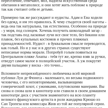
переселение, отвечают, мол, надоела искусственная среда
обитания в мегаполисе, и они хотят жить поближе к природе
так как считают себя ее детьми.
Примерно так же рассуждают и нудисты. Адам и Ева ходили
без одежд, и им это нравилось. К чему стыдится своей наготы -
ведь она так натуральна, так естественна. Особенно на природе
- у моря, под солнцем. Хочешь получить шоколадный загар -
так подставь под ласковые лучи все свое тело, без бикини или
плавок, без купальных костюмов и прочих пляжных
принадлежностей. Нудист - в буквальном смысле переводится,
как голый. Но и у нас и в других странах существуют
неписаные нормы морали. Попробуй голым появиться на
Центральном пляже Анапы - тебя тут же, крепко взяв за ручки,
отведут самое малое в полицейский участок. А уж покрутят
двумя пальцами у виска - это точно...
Вспомните непревзойденного любимчика всей мировой
публики Луи де Фюнеса - маленького, но весьма подвижного
человечка, с его неповторимыми, вызывающими
гомерический хохот, с ужимками, плутовскими манерами. Вы
снова и снова шли в кинотеатр или ставили в своем домашнем
кинотеатре диск с участием знаменитого на всю планету
великого французского артиста в роли жандарма Крюшо из
Сан Тропеза или комиссара Жюв из той же популярной серии.