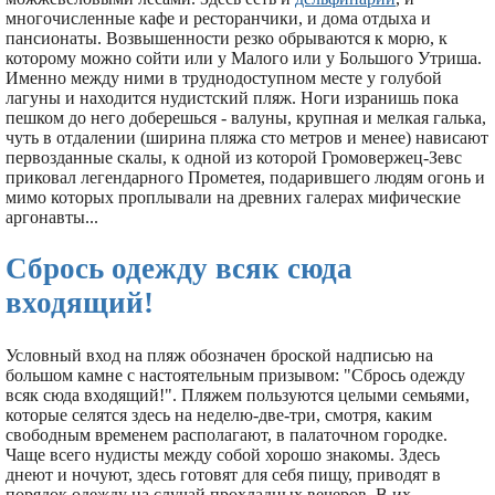
многочисленные кафе и ресторанчики, и дома отдыха и
пансионаты. Возвышенности резко обрываются к морю, к
которому можно сойти или у Малого или у Большого Утриша.
Именно между ними в труднодоступном месте у голубой
лагуны и находится нудистский пляж. Ноги изранишь пока
пешком до него доберешься - валуны, крупная и мелкая галька,
чуть в отдалении (ширина пляжа сто метров и менее) нависают
первозданные скалы, к одной из которой Громовержец-Зевс
приковал легендарного Прометея, подарившего людям огонь и
мимо которых проплывали на древних галерах мифические
аргонавты...
Сбрось одежду всяк сюда
входящий!
Условный вход на пляж обозначен броской надписью на
большом камне с настоятельным призывом: "Сбрось одежду
всяк сюда входящий!". Пляжем пользуются целыми семьями,
которые селятся здесь на неделю-две-три, смотря, каким
свободным временем располагают, в палаточном городке.
Чаще всего нудисты между собой хорошо знакомы. Здесь
днеют и ночуют, здесь готовят для себя пищу, приводят в
порядок одежду на случай прохладных вечеров. В их