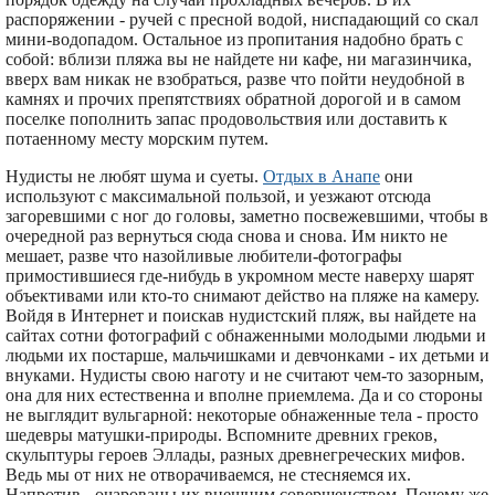
распоряжении - ручей с пресной водой, ниспадающий со скал
мини-водопадом. Остальное из пропитания надобно брать с
собой: вблизи пляжа вы не найдете ни кафе, ни магазинчика,
вверх вам никак не взобраться, разве что пойти неудобной в
камнях и прочих препятствиях обратной дорогой и в самом
поселке пополнить запас продовольствия или доставить к
потаенному месту морским путем.
Нудисты не любят шума и суеты.
Отдых в Анапе
они
используют с максимальной пользой, и уезжают отсюда
загоревшими с ног до головы, заметно посвежевшими, чтобы в
очередной раз вернуться сюда снова и снова. Им никто не
мешает, разве что назойливые любители-фотографы
примостившиеся где-нибудь в укромном месте наверху шарят
объективами или кто-то снимают действо на пляже на камеру.
Войдя в Интернет и поискав нудистский пляж, вы найдете на
сайтах сотни фотографий с обнаженными молодыми людьми и
людьми их постарше, мальчишками и девчонками - их детьми и
внуками. Нудисты свою наготу и не считают чем-то зазорным,
она для них естественна и вполне приемлема. Да и со стороны
не выглядит вульгарной: некоторые обнаженные тела - просто
шедевры матушки-природы. Вспомните древних греков,
скульптуры героев Эллады, разных древнегреческих мифов.
Ведь мы от них не отворачиваемся, не стесняемся их.
Напротив - очарованы их внешним совершенством. Почему же