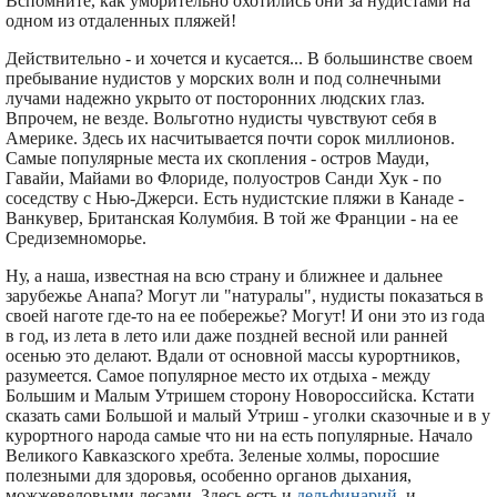
Вспомните, как уморительно охотились они за нудистами на
одном из отдаленных пляжей!
Действительно - и хочется и кусается... В большинстве своем
пребывание нудистов у морских волн и под солнечными
лучами надежно укрыто от посторонних людских глаз.
Впрочем, не везде. Вольготно нудисты чувствуют себя в
Америке. Здесь их насчитывается почти сорок миллионов.
Самые популярные места их скопления - остров Мауди,
Гавайи, Майами во Флориде, полуостров Санди Хук - по
соседству с Нью-Джерси. Есть нудистские пляжи в Канаде -
Ванкувер, Британская Колумбия. В той же Франции - на ее
Средиземноморье.
Ну, а наша, известная на всю страну и ближнее и дальнее
зарубежье Анапа? Могут ли "натуралы", нудисты показаться в
своей наготе где-то на ее побережье? Могут! И они это из года
в год, из лета в лето или даже поздней весной или ранней
осенью это делают. Вдали от основной массы курортников,
разумеется. Самое популярное место их отдыха - между
Большим и Малым Утришем сторону Новороссийска. Кстати
сказать сами Большой и малый Утриш - уголки сказочные и в у
курортного народа самые что ни на есть популярные. Начало
Великого Кавказского хребта. Зеленые холмы, поросшие
полезными для здоровья, особенно органов дыхания,
можжевеловыми лесами. Здесь есть и
дельфинарий
, и