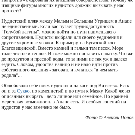
изящные фигуры многих нудистов должны вызывать у нас
протест?!
Нудистский пляж между Малым и Большим Утришем в Анапе
не единственный. Если вас пугает труднодоступность
"Голубой лагуны", можно пойти по пути наименьшего
сопротивления. Нудисты выбрали для своего уединения и
другие укромные уголки. К примеру, на Бугазской косе
Благовещенской. Вместо камней и гальки там песок. Море
тоже чистое и теплое. И тоже можно поставить палатку. Что же
до продуктов и пресной воды, то за ними не так уж и далеко
ездить. Словом, удобства налицо и не надо идти против
собственного желания - загорать и купаться "в чем мать
родила"...
Облюбовали себе пляж нудисты и на косе под Витязево. Есть
он и за
Сукко
, но каменистый и по пути к Маяку. Какой же из
описанных выбрать - дело личное или семейное. По крайней
мере такая возможность в Анапе есть. И особых гонений на
нудистов у нас замечено не было.
Фото © Алексей Попов