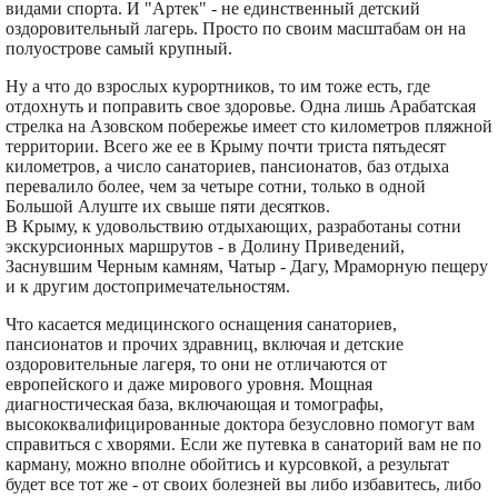
видами спорта. И "Артек" - не единственный детский
оздоровительный лагерь. Просто по своим масштабам он на
полуострове самый крупный.
Ну а что до взрослых курортников, то им тоже есть, где
отдохнуть и поправить свое здоровье. Одна лишь Арабатская
стрелка на Азовском побережье имеет сто километров пляжной
территории. Всего же ее в Крыму почти триста пятьдесят
километров, а число санаториев, пансионатов, баз отдыха
перевалило более, чем за четыре сотни, только в одной
Большой Алуште их свыше пяти десятков.
В Крыму, к удовольствию отдыхающих, разработаны сотни
экскурсионных маршрутов - в Долину Приведений,
Заснувшим Черным камням, Чатыр - Дагу, Мраморную пещеру
и к другим достопримечательностям.
Что касается медицинского оснащения санаториев,
пансионатов и прочих здравниц, включая и детские
оздоровительные лагеря, то они не отличаются от
европейского и даже мирового уровня. Мощная
диагностическая база, включающая и томографы,
высококвалифицированные доктора безусловно помогут вам
справиться с хворями. Если же путевка в санаторий вам не по
карману, можно вполне обойтись и курсовкой, а результат
будет все тот же - от своих болезней вы либо избавитесь, либо