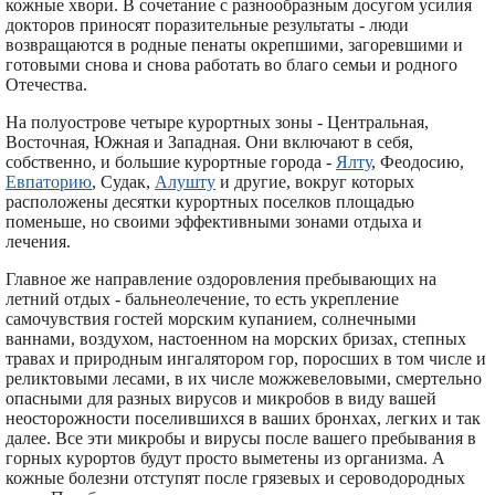
кожные хвори. В сочетание с разнообразным досугом усилия
докторов приносят поразительные результаты - люди
возвращаются в родные пенаты окрепшими, загоревшими и
готовыми снова и снова работать во благо семьи и родного
Отечества.
На полуострове четыре курортных зоны - Центральная,
Восточная, Южная и Западная. Они включают в себя,
собственно, и большие курортные города -
Ялту
, Феодосию,
Евпаторию
, Судак,
Алушту
и другие, вокруг которых
расположены десятки курортных поселков площадью
поменьше, но своими эффективными зонами отдыха и
лечения.
Главное же направление оздоровления пребывающих на
летний отдых - бальнеолечение, то есть укрепление
самочувствия гостей морским купанием, солнечными
ваннами, воздухом, настоенном на морских бризах, степных
травах и природным ингалятором гор, поросших в том числе и
реликтовыми лесами, в их числе можжевеловыми, смертельно
опасными для разных вирусов и микробов в виду вашей
неосторожности поселившихся в ваших бронхах, легких и так
далее. Все эти микробы и вирусы после вашего пребывания в
горных курортов будут просто выметены из организма. А
кожные болезни отступят после грязевых и сероводородных