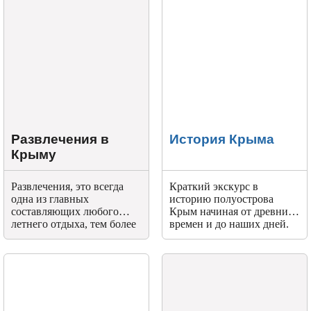
Развлечения в
История Крыма
Крыму
Развлечения, это всегда
Краткий экскурс в
одна из главных
историю полуострова
составляющих любого
Крым начиная от древних
летнего отдыха, тем более
времен и до наших дней.
если вы собираетесь в
знаменитую
всероссийскую здравницу
- на полуостров Крым.
Возможностей досуга в
Крыму великое