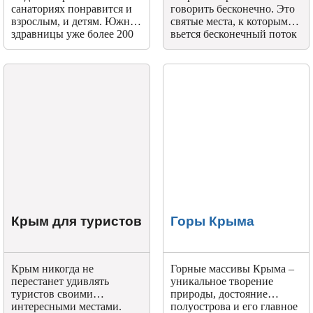
санаториях понравится и
говорить бесконечно. Это
взрослым, и детям. Южные
святые места, к которым
здравницы уже более 200
вьется бесконечный поток
лет принимают на лечение
верующих христиан.
пациентов, имеющих
проблемы со здоровьем.
Крым для туристов
Горы Крыма
Крым никогда не
Горные массивы Крыма –
перестанет удивлять
уникальное творение
туристов своими
природы, достояние
интересными местами.
полуострова и его главное