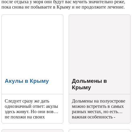
после отдыха у моря они будут вас мучить значительно реже,
пока снова не побываете в Крыму и не продолжите лечение.
Акулы в Крыму
Дольмены в
Крыму
Следует сразу же дать
Дольмены на полуострове
однозначный ответ: акулы
можно встретить в самых
здесь живут. Но они вовсе
разных местах, но есть
не похожи на своих
важная особенность -
океанических
расположены они с севера-
соплеменниц.
востока на юго- запад.