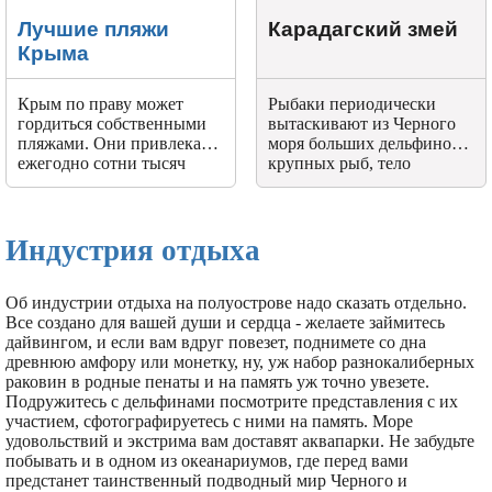
Лучшие пляжи
Карадагский змей
Крыма
Крым по праву может
Рыбаки периодически
гордиться собственными
вытаскивают из Черного
пляжами. Они привлекают
моря больших дельфинов и
ежегодно сотни тысяч
крупных рыб, тело
любителей
которых несет на себе
цивилизованного и дикого
следы многочисленных
отдыха.
укусов странного морского
животного.
Индустрия отдыха
Об индустрии отдыха на полуострове надо сказать отдельно.
Все создано для вашей души и сердца - желаете займитесь
дайвингом, и если вам вдруг повезет, поднимете со дна
древнюю амфору или монетку, ну, уж набор разнокалиберных
раковин в родные пенаты и на память уж точно увезете.
Подружитесь с дельфинами посмотрите представления с их
участием, сфотографируетесь с ними на память. Море
удовольствий и экстрима вам доставят аквапарки. Не забудьте
побывать и в одном из океанариумов, где перед вами
предстанет таинственный подводный мир Черного и