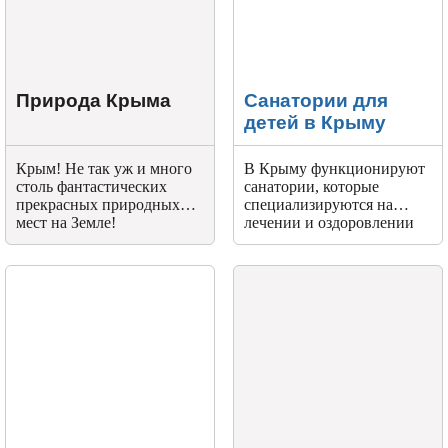
Природа Крыма
Санатории для
детей в Крыму
Крым! Не так уж и много
В Крыму функционируют
столь фантастических
санатории, которые
прекрасных природных
специализируются на
мест на Земле!
лечении и оздоровлении
пациентов от четырех лет.
Здесь проводится ряд
медицинских
мероприятий,
направленных на
устранение многих
детских болезней.