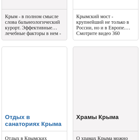
Крым - в полном смысле
Крымский мост -
слова бальнеологический
крупнейший не только в
курорт. Эффективные
России, но и в Европе.
лечебные факторы в нем -
Смотрите видео 360
море с его полезным для
градусов проезда по мосту.
здоровья целебным,
насыщенным йодом,
кальцием, бромом и
другими солями,
пропитывающим и
окружающую атмосферу;
чистейший горный воздух
с терпкими запахами
хвойных пород -
можжевельником,
крымской сосной, елями,
др.
Отдых в
Храмы Крыма
санаториях Крыма
Отдых в Крымских
О храмах Крыма можно