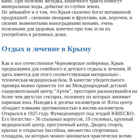
ванн. При болезнях желудка, кишечного тракта помогут
минеральные воды, добытые из глубин земли.
Не забывайте и о том, что Крым сказочно богат витаминной
продукцией - свежими овощами и фруктами, как, впрочем, и
своими знаменитыми виноградными винами, очень
полезными для здоровья, конечно при том, если их
употреблять в разумных дозах.
Отдых и лечение в Крыму
Как и все отечественное Черноморское побережье, Крым
предназначен для семейного и детского отдыха и лечения. И
здесь имеется для этого соответствующая материально -
техническая медицинская база. В качестве убедительного
примера можно привести тот же Международный детский
оздоровительный центр "Артек", просторно раскинувшийся на
более чем двухстах гектарах, половину их которых занимает
парковая зона. Находясь в десятке километров от Ялты центр
обладает пляжами протяженностью в восемь километров.
Открылся в 1925 году. Функционирует под эгидой ЮНЕСКО.
Его богатство - 36 спальных корпусов, 19 столовых, крупный
медицинский центр, прогулочный катер, Дворец спорта,
крытые и открытые бассейны, множество спортивных
площадок, на которых можно заниматься практически всеми