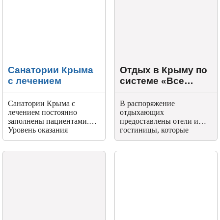
множество!
Санатории Крыма
Отдых в Крыму по
с лечением
системе «Все
включено»
Санатории Крыма с
В распоряжение
лечением постоянно
отдыхающих
заполнены пациентами.
предоставлены отели и
Уровень оказания
гостиницы, которые
медицинских услуг и
работают по системе Все
природные условия
включено. Гостям
делают здравницы
предлагается широких
полуострова
спектр услуг, включающий
востребованными и
в себя разнообразное
популярными.
трехразовое питание,
пользование бассейном,
баром и другие
комфортные возможности.