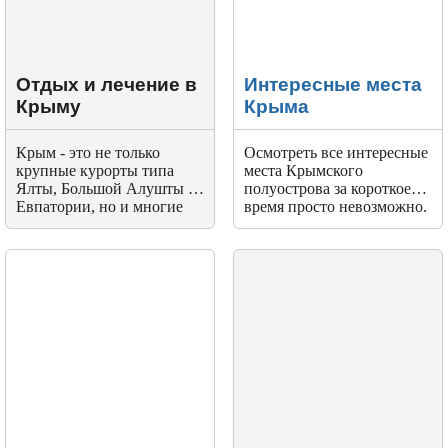
Отдых и лечение в
Интересные места
Крыму
Крыма
Крым - это не только
Осмотреть все интересные
крупные курорты типа
места Крымского
Ялты, Большой Алушты и
полуострова за короткое
Евпатории, но и многие
время просто невозможно.
десятки курортных
Здесь есть уникальные
поселков поменьше, у
достопримечательности,
каждого в методах лечения
сотворенные природой и
своя изюминка.
человеком.