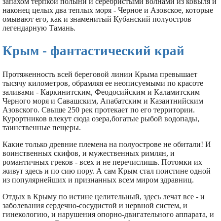
запахом терпкой полыни и серебристыми волнами из ковыля и
наконец целых два теплых моря - Черное и Азовское, которые
омывают его, как и знаменитый Кубанский полуостров
легендарную Тамань.
Крым - фантастический край
Протяженность всей береговой линии Крыма превышает
тысячу километров, обрамляя ее неописуемыми по красоте
заливами - Каркинитским, Феодосийским и Каламитским
Черного моря и Савашским, Апабатским и Казаитнийским
Азовского. Свыше 250 рек протекает по его территории.
Курортников влекут сюда озера,богатые рыбой водопады,
таинственные пещеры.
Какие только древние племена на полуострове не обитали! И
воинственных скифов, и мужественных римлян, и
романтичных греков - всех и не перечислишь. Потомки их
живут здесь и по сию пору. А сам Крым стал поистине одной
из популярнейших и признанных всем миром здравниц.
Отдых в Крыму по истине целительный, здесь лечат все - и
заболевания сердечно-сосудистой и нервной систем, и
гинекологию, и нарушения опорно-двигательного аппарата, и