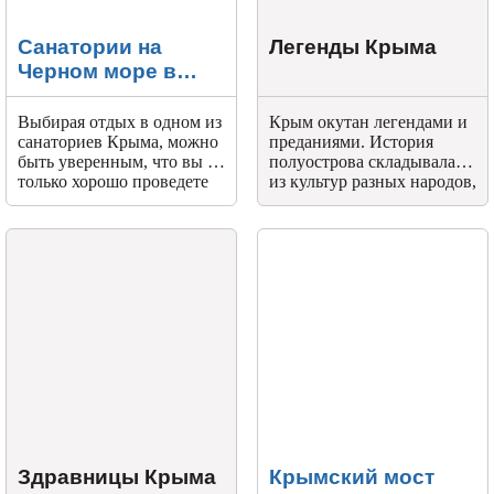
Санатории на
Легенды Крыма
Черном море в
Крыму
Выбирая отдых в одном из
Крым окутан легендами и
санаториев Крыма, можно
преданиями. История
быть уверенным, что вы не
полуострова складывалась
только хорошо проведете
из культур разных народов,
время, но и получите все
поэтому она колоритна и
необходимые медицинские
многогранна.
процедуры. Здесь работает
квалифицированный
медицинский персонал.
Здравницы Крыма
Крымский мост