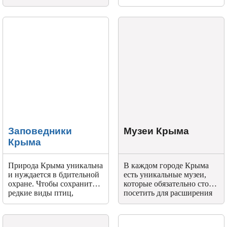
Ежегодно сюда приезжают
богатство. Прогулки по
более 4 миллионов
вершинам станут
туристов, чтобы узнать
отличным вариантом
больше о полуострове и
проведения летнего
прекрасно отдохнуть.
отпуска.
Заповедники
Музеи Крыма
Крыма
Природа Крыма уникальна
В каждом городе Крыма
и нуждается в бдительной
есть уникальные музеи,
охране. Чтобы сохранить
которые обязательно стоит
редкие виды птиц,
посетить для расширения
животных и насекомых
кругозора и лучшего
созданы многочисленные
знакомства с историей
заповедники.
полуострова.