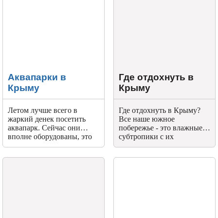
истории, этнографии,
начав с его столицы
Симферополя.
Аквапарки в
Где отдохнуть в
Крыму
Крыму
Летом лучше всего в
Где отдохнуть в Крыму?
жаркий денек посетить
Все наше южное
аквапарк. Сейчас они
побережье - это влажные
вполне оборудованы, это
субтропики с их
целый комплекс, в котором
экзотическими для многих
можно прекрасно провести
россиян пальмами,
весь день с семьей или
магнолиями, стройными
друзьями. Водные
кипарисами, реликтовыми
аттракционы в Крыму
можжевеловыми рощами,
проходят все тесты на
островками хвойных и
безопасность и прочность,
прочих лесов.
горки на любой вкус и
цвет.