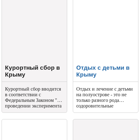
Курортный сбор в
Отдых с детьми в
Крыму
Крыму
Курортный сбор вводится
Отдых и лечение с детьми
в соответствии с
на полуострове - это не
Федеральным Законом "О
только разного рода
проведении эксперимента
оздоровительные
по развитию курортной
процедуры, загорание на
инфраструктуры в
пляже и купание вволю в
Республике Крым и
теплых морских волнах.
других регионах РФ.
Используйте поездку и для
того, чтобы побольше
узнать о Крыме. Его