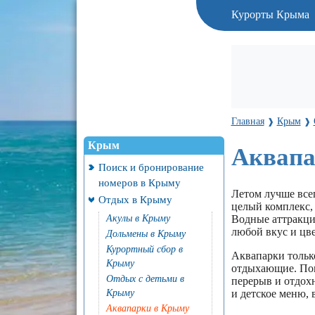
Курорты Крыма
Главная
Крым
❱
❱
Крым
Аквапа
Поиск и бронирование
номеров в Крыму
Летом лучше всег
Отдых в Крыму
целый комплекс, 
Акулы в Крыму
Водные аттракцио
любой вкус и цве
Дольмены в Крыму
Курортный сбор в
Аквапарки только
Крыму
отдыхающие. Попл
Отдых с детьми в
перерыв и отдохн
Крыму
и детское меню,
Аквапарки в Крыму