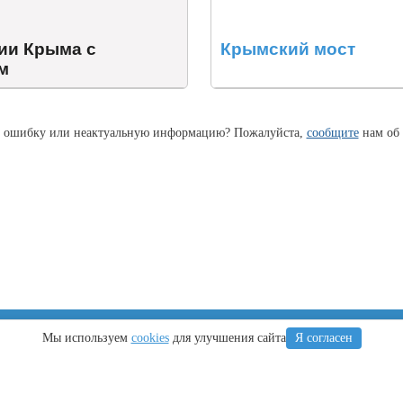
ии Крыма с
Крымский мост
м
 ошибку или неактуальную информацию? Пожалуйста,
сообщите
нам об 
Крым
Регионы
Мы используем
cookies
для улучшения сайта
Я согласен
Что посетить
Тамань
Ялта
Новороссийск
Алушта
Туапсе