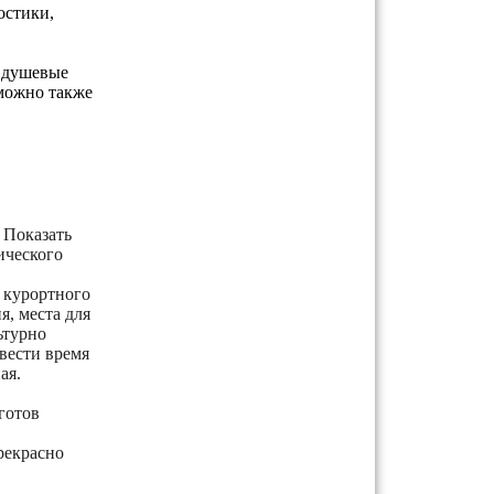
остики,
ь душевые
можно также
 Показать
ического
 курортного
я, места для
ьтурно
вести время
ая.
готов
рекрасно