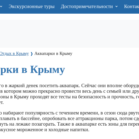
Экскурсионные туры
Достопримечательности
Конта
Отдых в Крыму
Аквапарки в Крыму
❱
рки в Крыму
о в жаркий денек посетить аквапарк. Сейчас они вполне оборуд
в котором можно прекрасно провести весь день с семьей или дру
ны в Крыму проходят все тесты на безопасность и прочность, г
т.
 набирают популярность с течением времени, в сезон сюда рвут
авать в бассейне, опробовать все аттракционы парка, потом сд
уть на лежаке позагорать. Также в аквапарке есть зоны для перек
 вкусное мороженное и холодные напитки.