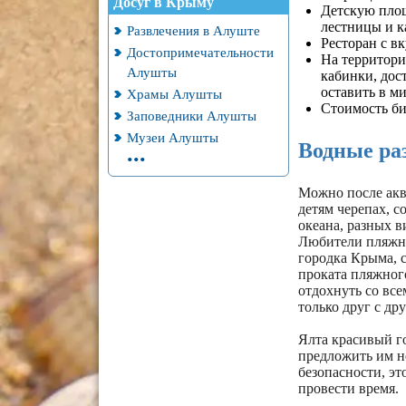
Досуг в Крыму
Детскую площ
лестницы и к
Развлечения в Алуште
Ресторан с в
Достопримечательности
На территори
Алушты
кабинки, дос
оставить в ми
Храмы Алушты
Стоимость би
Заповедники Алушты
Музеи Алушты
Водные ра
...
Можно после акв
детям черепах, с
океана, разных в
Любители пляжно
городка Крыма, с
проката пляжног
отдохнуть со все
только друг с др
Ялта красивый го
предложить им н
безопасности, э
провести время.