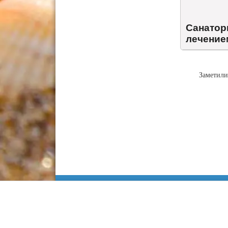
Санатор
лечение
Заметили
Информация
Сочи
Карта Анапы
Куда сходить
Работа в Анапе
Адлер
Недвижимость
Лоо