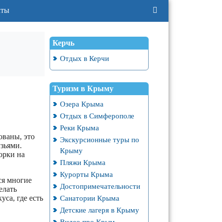
кты
Керчь
Отдых в Керчи
Туризм в Крыму
Озера Крыма
Отдых в Симферополе
Реки Крыма
ованы, это
Экскурсионные туры по
зьями.
Крыму
орки на
Пляжи Крыма
Курорты Крыма
ся многие
Достопримечательности
елать
Санатории Крыма
уса, где есть
Детские лагеря в Крыму
Видео про Крым