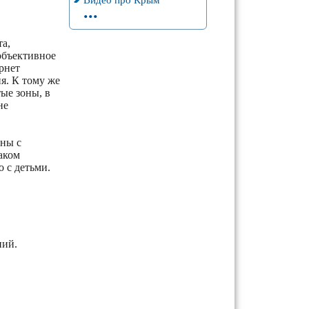
...
а,
объективное
рнет
я. К тому же
ые зоны, в
не
ны с
аком
 с детьми.
ний.