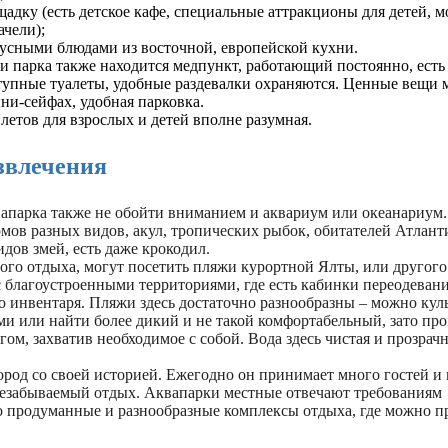
адку (есть детское кафе, специальные аттракционы для детей, м
ачели);
кусными блюдами из восточной, европейской кухни.
и парка также находится медпункт, работающий постоянно, ест
тупные туалеты, удобные раздевалки охраняются. Ценные вещи 
ни-сейфах, удобная парковка.
летов для взрослых и детей вполне разумная.
звлечения
апарка также не обойти вниманием и аквариум или океанариум.
омов разных видов, акул, тропических рыбок, обитателей Атлант
идов змей, есть даже крокодил.
го отдыха, могут посетить пляжи курортной Ялты, или другого
 благоустроенными территориями, где есть кабинки переодевани
о инвентаря. Пляжи здесь достаточно разнообразны – можно кул
ми или найти более дикий и не такой комфортабельный, зато про
угом, захватив необходимое с собой. Вода здесь чистая и прозрачн
род со своей историей. Ежегодно он принимает много гостей и 
езабываемый отдых. Аквапарки местные отвечают требованиям
то продуманные и разнообразные комплексы отдыха, где можно п