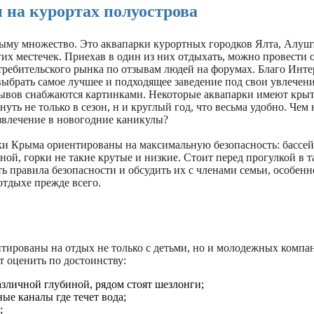
 на курортах полуострова
ыму множество. Это аквапарки курортных городков Ялта, Алушт
их местечек. Приехав в один из них отдыхать, можно провести 
требительского рынка по отзывам людей на форумах. Благо Инте
выбрать самое лучшее и подходящее заведение под свои увлечени
ывов снабжаются картинками. Некоторые аквапарки имеют крыт
уть не только в сезон, н и круглый год, что весьма удобно. Чем 
звлечение в новогодние каникулы?
ки Крыма ориентированы на максимальную безопасность: бассей
ой, горки не такие крутые и низкие. Стоит перед прогулкой в т
ь правила безопасности и обсудить их с членами семьи, особенно
отдыхе прежде всего.
тированы на отдых не только с детьми, но и молодежных компа
т оценить по достоинству:
азличной глубиной, рядом стоят шезлонги;
ые каналы где течет вода;
;