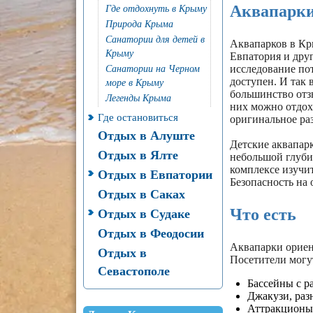
Аквапарки
Где отдохнуть в Крыму
Природа Крыма
Санатории для детей в
Аквапарков в Кр
Крыму
Евпатория и друг
исследование по
Санатории на Черном
доступен. И так 
море в Крыму
большинство отз
Легенды Крыма
них можно отдохн
Где остановиться
оригинальное ра
Отдых в Алуште
Детские аквапар
Отдых в Ялте
небольшой глубин
комплексе изучит
Отдых в Евпатории
Безопасность на 
Отдых в Саках
Что есть
Отдых в Судаке
Отдых в Феодосии
Аквапарки ориен
Отдых в
Посетители могу
Севастополе
Бассейны с р
Джакузи, разн
Аттракционы