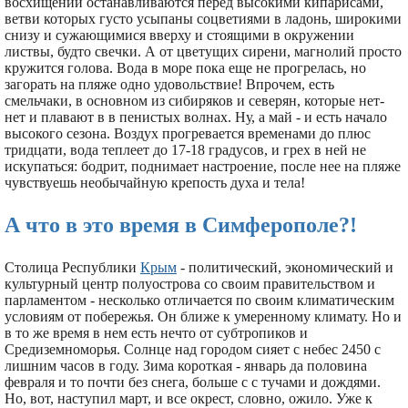
восхищении останавливаются перед высокими кипарисами,
ветви которых густо усыпаны соцветиями в ладонь, широкими
снизу и сужающимися вверху и стоящими в окружении
листвы, будто свечки. А от цветущих сирени, магнолий просто
кружится голова. Вода в море пока еще не прогрелась, но
загорать на пляже одно удовольствие! Впрочем, есть
смельчаки, в основном из сибиряков и северян, которые нет-
нет и плавают в в пенистых волнах. Ну, а май - и есть начало
высокого сезона. Воздух прогревается временами до плюс
тридцати, вода теплеет до 17-18 градусов, и грех в ней не
искупаться: бодрит, поднимает настроение, после нее на пляже
чувствуешь необычайную крепость духа и тела!
А что в это время в Симферополе?!
Столица Республики
Крым
- политический, экономический и
культурный центр полуострова со своим правительством и
парламентом - несколько отличается по своим климатическим
условиям от побережья. Он ближе к умеренному климату. Но и
в то же время в нем есть нечто от субтропиков и
Средиземноморья. Солнце над городом сияет с небес 2450 с
лишним часов в году. Зима короткая - январь да половина
февраля и то почти без снега, больше с с тучами и дождями.
Но, вот, наступил март, и все окрест, словно, ожило. Уже к