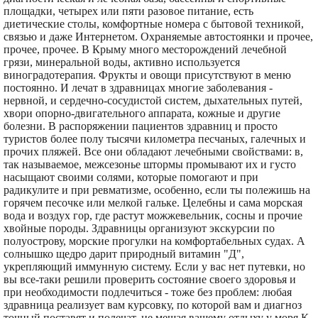
площадки, четырех или пяти разовое питание, есть
диетические столы, комфортные номера с бытовой техникой,
связью и даже Интернетом. Охраняемые автостоянки и прочее,
прочее, прочее. В Крыму много месторождений лечебной
грязи, минеральной воды, активно используется
виноградотерапия. Фрукты и овощи присутствуют в меню
постоянно. И лечат в здравницах многие заболевания -
нервной, и сердечно-сосудистой систем, дыхательных путей,
хвори опорно-двигательного аппарата, кожные и другие
болезни. В распоряжении пациентов здравниц и просто
туристов более полу тысячи километра песчаных, галечных и
прочих пляжей. Все они обладают лечебными свойствами: в,
так называемое, межсезонье штормы промывают их и густо
насыщают своими солями, которые помогают и при
радикулите и при ревматизме, особенно, если ты полежишь на
горячем песочке или мелкой гальке. Целебны и сама морская
вода и воздух гор, где растут можжевельник, сосны и прочие
хвойные породы. Здравницы организуют экскурсии по
полуострову, морские прогулки на комфортабельных судах. А
солнышко щедро дарит природный витамин "Д",
укрепляющий иммунную систему. Если у вас нет путевки, но
вы все-таки решили проверить состояние своего здоровья и
при необходимости подлечиться - тоже без проблем: любая
здравница реализует вам курсовку, по которой вам и диагноз
точный поставят и полечат, не мешая вашему отдыху у моря.К