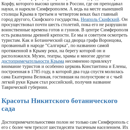
Корфу, которого высоко ценили в России, где он преподавал
науки, и нарекли Симферополем. А ведь на месте нынешней
столицы Крыма в третьем и четвертом веках был главный
город другого, Скифского государства,
Неаполь Скифский
. Он
просуществовал почти шесть столетий, пока его не разрушили
воинственные времена готов и гуннов. В центре Симферополя
есть развалины древней крепости. Ее мы и советуем осмотреть
туристам. Как и Ботанический сад дворца графа Воронцова,
прозванный в народе "Салгирка", по названию самой
протяженной в Крыму реки, на берегу которой он и
расположился. Музеи, театры, храмы и многие другие
достопримечательности Крыма
несомненно привлекут
внимание туристов и особенно церковь Константина и Елены,
построенная в 1785 году, в которой два года спустя молилась
сама Екатерина Великая, гостившая на полуострове и с чьей
легкой руки Крым стал российский, получив название
Таврической губернии.
Красоты Никитского ботанического
сада
Достопримечательностями полон не только сам Симферополь с
его с более чем трехсот шестидесяти тысячным населением. Их