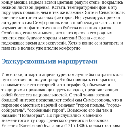
концу месяца зацвела всеми цветами радуги степь, покрылись
нежной листвой деревья. Кстати, температурный фон в эту
пору здесь повыше, чем в тех же влажных Ялте и Севастополе:
влияние континентальных факторов. Но, суммируя, приехал
ли турист в сам Симферополь или в прибрежную часть - он в
изумлении от фантастического буйства весенних красок.
Особенно, если учитывать, что в это время в его родных
пенатах еще бушуют морозы и метели! Весна - самое
подходящее время для экскурсий. Хотя в конце ее и загорать и
плавать в волнах уже вполне комфортно.
Экскурсионными маршрутами
И все-таки, и март и апрель туристам лучше бы потратить для
путешествия по полуострову. Чтобы повидать его красоты,
ознакомится с его историей и этнографией, обычаями и
традициями проживающих здесь народов, представляющих
собой более ста национальностей. С этой точки зрения
большой интерес представляет собой сам Симферополь, что в
переводе с местных наречий означает "город пользы, "город-
собиратель", "особенный город". Возможно его бы так и
назвали "Пользоград". Но прислушались к мнению
знаменитого в ту пору греческого ученого и богослова
Евгения (Елевферия) Булгариса (1715-1806), родом с острова