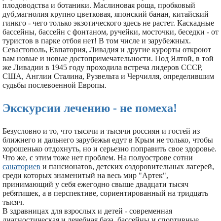
плодоводства и ботаники. Маслиновая роща, пробковый
дуб,магнолия крупно цветковая, японский банан, китайский
гинкго - чего только экзотического здесь не растет. Каскадные
бассейны, бассейн с фонтаном, ручейки, мосточки, беседки - от
туристов в парке отбоя нет! В том числе и зарубежных.
Севастополь, Евпатория, Ливадия и другие курорты откроют
вам новые и новые достопримечательности. Под Ялтой, в той
же Ливадии в 1945 году проходила встреча лидеров СССР,
США, Англии Сталина, Рузвельта и Черчилля, определившим
судьбы послевоенной Европы.
Экскурсии лечению - не помеха!
Безусловно и то, что тысячи и тысячи россиян и гостей из
ближнего и дальнего зарубежья едут в Крым не только, чтобы
хорошенько отдохнуть, но и серьезно поправить свое здоровье.
Что же, с этим тоже нет проблем. На полуострове сотни
санаториев
и пансионатов, детских оздоровительных лагерей,
среди которых знаменитый на весь мир "Артек",
принимающий у себя ежегодно свыше двадцати тысяч
ребятишек, а в перспективе, сориентированный на тридцать
тысяч.
В здравницах для взрослых и детей - современная
диагностическая и лечебная база, бассейны и спортивные