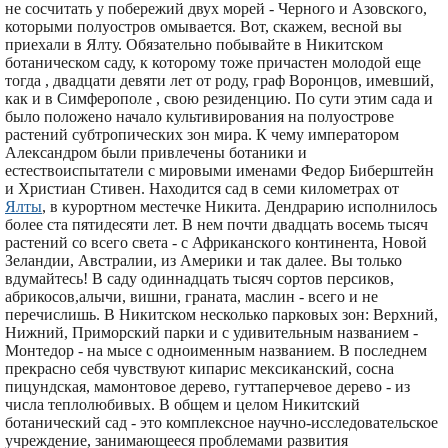
не сосчитать у побережий двух морей - Черного и Азовского,
которыми полуостров омывается. Вот, скажем, весной вы
приехали в Ялту. Обязательно побывайте в Никитском
ботаническом саду, к которому тоже причастен молодой еще
тогда , двадцати девяти лет от роду, граф Воронцов, имевший,
как и в Симферополе , свою резиденцию. По сути этим сада и
было положено начало культивирования на полуострове
растений субтропических зон мира. К чему императором
Александром были привлечены ботаники и
естествоиспытатели с мировыми именами Федор Биберштейн
и Христиан Стивен. Находится сад в семи километрах от
Ялты
, в курортном местечке Никита. Дендрарию исполнилось
более ста пятидесяти лет. В нем почти двадцать восемь тысяч
растений со всего света - с Африканского континента, Новой
Зеландии, Австралии, из Америки и так далее. Вы только
вдумайтесь! В саду одиннадцать тысяч сортов персиков,
абрикосов,алычи, вишни, граната, маслин - всего и не
перечислишь. В Никитском несколько парковых зон: Верхний,
Нижний, Приморский парки и с удивительным названием -
Монтедор - на мысе с одноименным названием. В последнем
прекрасно себя чувствуют кипарис мексиканский, сосна
пицундская, мамонтовое дерево, гуттаперчевое дерево - из
числа теплолюбивых. В общем и целом Никитский
ботанический сад - это комплексное научно-исследовательское
учреждение, занимающееся проблемами развития