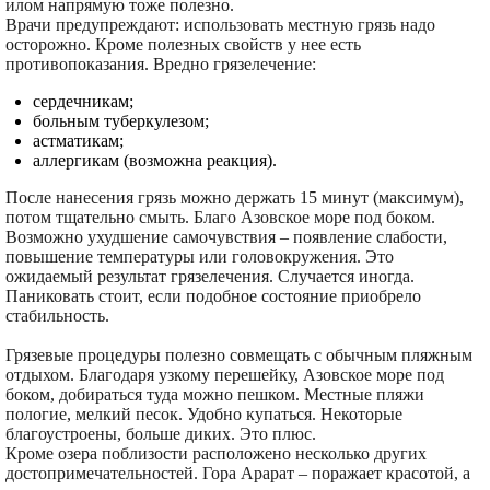
илом напрямую тоже полезно.
Врачи предупреждают: использовать местную грязь надо
осторожно. Кроме полезных свойств у нее есть
противопоказания. Вредно грязелечение:
сердечникам;
больным туберкулезом;
астматикам;
аллергикам (возможна реакция).
После нанесения грязь можно держать 15 минут (максимум),
потом тщательно смыть. Благо Азовское море под боком.
Возможно ухудшение самочувствия – появление слабости,
повышение температуры или головокружения. Это
ожидаемый результат грязелечения. Случается иногда.
Паниковать стоит, если подобное состояние приобрело
стабильность.
Грязевые процедуры полезно совмещать с обычным пляжным
отдыхом. Благодаря узкому перешейку, Азовское море под
боком, добираться туда можно пешком. Местные пляжи
пологие, мелкий песок. Удобно купаться. Некоторые
благоустроены, больше диких. Это плюс.
Кроме озера поблизости расположено несколько других
достопримечательностей. Гора Арарат – поражает красотой, а