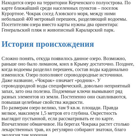
Находится озеро на территории Керченского полуострова. По
карте ближайший среди населенных пунктов – поселок
Курортное. Чокрак сосед Азовского моря, между ними
небольшой 400 метровый перешеек, разделяющий водоемы.
Посетителям озера вместо карты нужны два ориентира:
Генеральский пляж и живописный Караларский парк.
История происхождения
Сложно понять, откуда появилось данное озеро. Возможно,
раньше оно было лиманом, коих в Крыму достаточно. Позднее,
когда водоемы разделил перешеек, состав воды кардинально
изменился. Озеро пополняют сероводородные источники.
Даже название, «Чокрак» означает «родник». У
сероводородной воды специфический, довольно неприятный
запах, зато она полезна. Подземные ключи вымывают ряд
разных элементов из земли. Постепенно они скапливаются,
повышая целебные свойства жидкости.
По размерам озеро велико, там 9 кв.м. площади. Правда
мелкое, максимум 1,5 метров его глубина. Окрестность
выглядит пустынной, если рассматривать ее по карте.
Впечатление обманчивое. На берегах Чокрака растет столько
лекарственных трав, их регулярно собирают знатоки, благо
экология там хорошая.