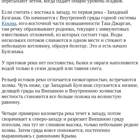
пересыхают летом, когда падает общий уровень осадков.
Если считать с востока к западу, то первая река - Западный
Булганак. Он начинается с Внутренней гряды горной системы
Крыма
, юго-восточной части возвышенности Таш-Джарган,
там речку образовывают родники, текущие с иммулитовых
известковых отложений, из которых состоит гора. Воды
нескольких потоков сливаются в одном месте и стекают в
небольшую котловину, образуя болотце. Это и есть начало
Булганака.
У притоков реки нет постоянства, балки и овраги наполняются
водой только в сезон дождей или таяния снега.
Рельеф истоков реки отличается низкогорностью, встречаются
холмы. Чуть ниже, где Западный Булганак спускается к низине,
делящей гряды на Внешнюю и Внутреннюю холмистая
местность становится все больше похожа на волнистую
равнину.
Четыре примерно километра река течет к западу, потом
сворачивает к северо-западу и разрезает Внешнюю гряду
пополам, она тут не слишком высока, только небольшие редкие
холмы. Затем гряда вовсе понижается, постепенно
выравниваясь с равнинами Крыма.