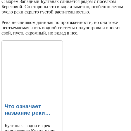
С морем Западный Булганак сливается рядом с поселком
Береговой. Со стороны это вряд ли заметно, особенно летом –
русло реки скрыто густой растительностью.
Река не слишком длинная по протяженности, но она тоже
неотъемлемая часть водной системы полуострова и вносит
свой, пусть скромный, но вклад в нее.
Что означает
название реки
Булганак в Крыму
Булганак – одна из рек
полуострова Крым, часть