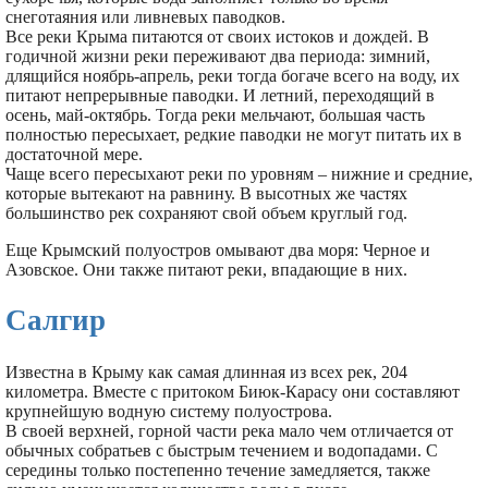
снеготаяния или ливневых паводков.
Все реки Крыма питаются от своих истоков и дождей. В
годичной жизни реки переживают два периода: зимний,
длящийся ноябрь-апрель, реки тогда богаче всего на воду, их
питают непрерывные паводки. И летний, переходящий в
осень, май-октябрь. Тогда реки мельчают, большая часть
полностью пересыхает, редкие паводки не могут питать их в
достаточной мере.
Чаще всего пересыхают реки по уровням – нижние и средние,
которые вытекают на равнину. В высотных же частях
большинство рек сохраняют свой объем круглый год.
Еще Крымский полуостров омывают два моря: Черное и
Азовское. Они также питают реки, впадающие в них.
Салгир
Известна в Крыму как самая длинная из всех рек, 204
километра. Вместе с притоком Биюк-Карасу они составляют
крупнейшую водную систему полуострова.
В своей верхней, горной части река мало чем отличается от
обычных собратьев с быстрым течением и водопадами. С
середины только постепенно течение замедляется, также