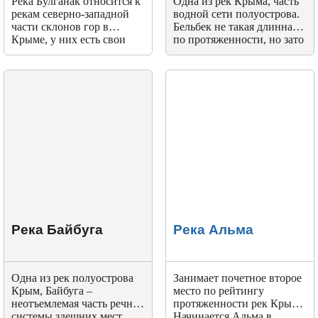
Река Булганак относится к
Одна из рек Крыма, часть
рекам северно-западной
водной сети полуострова.
части склонов гор в
Бельбек не такая длинная
Крыме, у них есть свои
по протяженности, но зато
особенности – верховья
самая полноводная. Все
таких рек находятся в
остальные реки остаются
горной местности, они
позади, даже Салгир.
вытянуты на северо-запад.
Река Байбуга
Река Альма
Одна из рек полуострова
Занимает почетное второе
Крым, Байбуга –
место по рейтингу
неотъемлемая часть речной
протяженности рек Крыма.
системы здешних мест.
Начинается Альма в