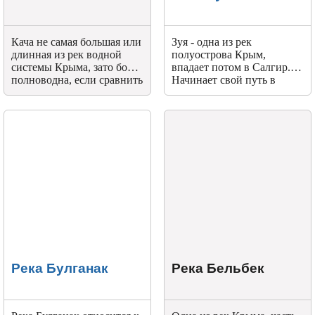
Кача не самая большая или
Зуя - одна из рек
длинная из рек водной
полуострова Крым,
системы Крыма, зато более
впадает потом в Салгир.
полноводна, если сравнить
Начинает свой путь в
к примеру с Альмой.
северной части
Начало ей дают две горные
Долгоруковской яйлы –
реки – Биюк-Узень и
это Главная гряда горного
Писары. Дальше к ним
массива на полуострове.
присоединяется Донга.
Река Булганак
Река Бельбек