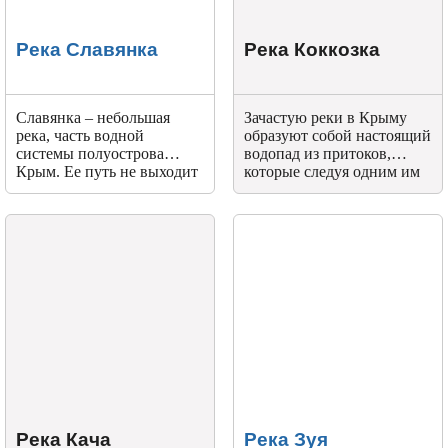
Река Славянка
Река Коккозка
Славянка – небольшая
Зачастую реки в Крыму
река, часть водной
образуют собой настоящий
системы полуострова
водопад из притоков,
Крым. Ее путь не выходит
которые следуя одним им
за границы города
известным маршрутам
Симферополь. Река – один
вливаются друг в друга,
из левых притоков
потом расходятся и так
Салгира.
постоянно. Река Коккозка
яркий тому пример.
Река Кача
Река Зуя