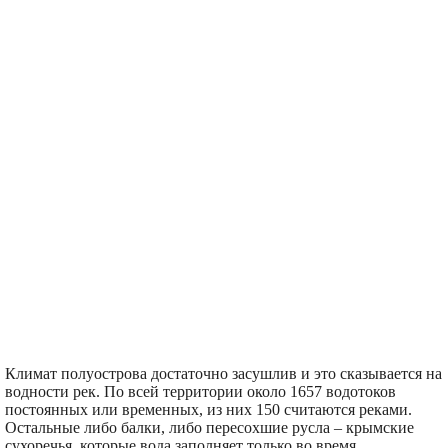
площадь - 3,5кв. км. Оно
пересекает Северо-
Крымский канал.
Климат полуострова достаточно засушлив и это сказывается на
водности рек. По всей территории около 1657 водотоков
постоянных или временных, из них 150 считаются реками.
Остальные либо балки, либо пересохшие русла – крымские
сухоречья, которые вода заполняет только во время