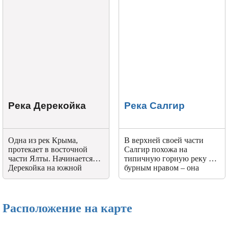
даже название у него
Баши.
отражает это – Сказочное.
Река Дерекойка
Река Салгир
Одна из рек Крыма,
В верхней своей части
протекает в восточной
Салгир похожа на
части Ялты. Начинается
типичную горную реку с
Дерекойка на южной
бурным нравом – она
стороне склона Никитская
проходит узкое ущелье
Яйла, высоко, 1400 м над
склонов Чатыр-Дага и
уровнем моря. Две реки –
неподалеку от
Гува и Путамица дают ей
Симферополя наполняет
Расположение на карте
начало.
Симферопольское
водохранилище, его