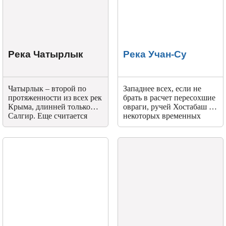
Река Чатырлык
Река Учан-Су
Чатырлык – второй по
Западнее всех, если не
протяженности из всех рек
брать в расчет пересохшие
Крыма, длинней только
овраги, ручей Хостабаш и
Салгир. Еще считается
некоторых временных
главным сухоречьем
ручьев, находится река
полуострова. Сеть
Учан-Су. Она начинается в
притоков Чатырлыка
низине южной стороны
широко распространилась
Ай-Петринской яйлы.
по центральной
Оттуда стремительно
равнинной части Крыма.
несется вниз, держа путь к
морю.