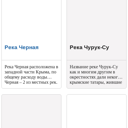
Река Черная
Река Чурук-Су
Река Черная расположена в
Название реке Чурук-Су
западной части Крыма, по
как и многим другим в
общему расходу воды
окрестностях дали некогда
Черная – 2 из местных рек.
крымские татары, жившие
здесь. С течением времени
оно сохранилось. Чурук-
Су переводится гнилая
вода.