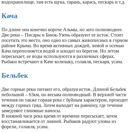
водохранилище, там есть щука, тарань, карась, пескарь и т.д.
Кача
По длине она конечно короче Альмы, но зато полноводнее.
Две реки – Писары и Биюк-Узень образуют ее исток. Стоит
посетить это место, оно одно из самых живописных в горном
районе Крыма. Во время активных дождей, зимой и осенью
Кача переполняется водой и ыходит из берегов. Но летом
пересыхает, ее воды используются в различных сферах.
Рыбаки встречают в Каче колюшку, голавля, пескаря, усача.
Бельбек
Две горные реки питают его, образуя исток. Длиной Бельбек
небольшой – 63км, но весьма полноводный. В верхней части
течения он также горная река с буйным характером, проходит
между горных гряд. Затем выходит на равнину, где течение
замедляют глиняные наносы.
В нижней часи река время от времени пересыхает, затем
восстанавливается от ливней. Рыбаков радуют уловы из
форели, голавля, усача.