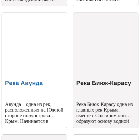
Протекает она на востоке
заповеднике полуострова.
полуострова.
Оттуда истоки реки текут
по склонам в Центральной
котловине, если смотреть
на них сверху, больше
похожи на извилистые
голубые ленточки или
змей, темнеющие на более
светлом фоне.
Река Авунда
Река Биюк-Карасу
Авунда – одна из рек,
Река Биюк-Карасу одна из
расположенных на Южной
главных рек Крыма,
стороне полуострова
вместе с Салгиром они
Крым. Начинается в
образуют основу водной
ложбине между двух яйл –
системы полуострова,
Гурзуфской и Никитской,
начинается от мощного
это живописное место,
горного источника Карасу-