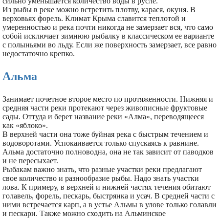
сильно уменьшается количество воды в русле.
Из рыбы в реке можно встретить плотву, карася, окуня. В
верховьях форель. Климат Крыма славится теплотой и
умеренностью и река почти никогда не замерзает вся, что само
собой исключает зимнюю рыбалку в классическом ее варианте
с полыньями во льду. Если же поверхность замерзает, все равно
недостаточно крепко.
Альма
Занимает почетное второе место по протяженности. Нижняя и
средняя части реки протекают через живописные фруктовые
сады. Оттуда и берет название реки «Алма», переводящееся
как «яблоко».
В верхней части она тоже буйная река с быстрым течением и
водоворотами. Успокаивается только спускаясь к равнине.
Альма достаточно полноводна, она не так зависит от паводков
и не пересыхает.
Рыбакам важно знать, что разные участки реки предлагают
свое количество и разнообразие рыбы. Надо знать участки
лова. К примеру, в верхней и нижней частях течения обитают
голавель, форель, пескарь, быстрянка и усач. В средней части с
ними встречается карп, а в устье Альмы в улове только голавли
и пескари. Также можно сходить на Альминское