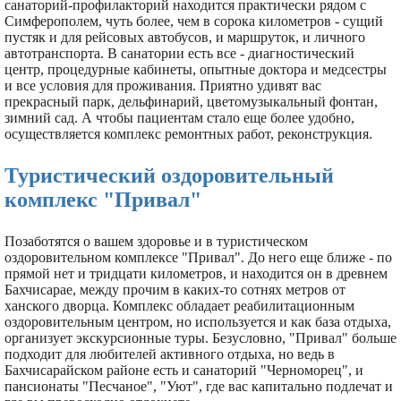
санаторий-профилакторий находится практически рядом с
Симферополем, чуть более, чем в сорока километров - сущий
пустяк и для рейсовых автобусов, и маршруток, и личного
автотранспорта. В санатории есть все - диагностический
центр, процедурные кабинеты, опытные доктора и медсестры
и все условия для проживания. Приятно удивят вас
прекрасный парк, дельфинарий, цветомузыкальный фонтан,
зимний сад. А чтобы пациентам стало еще более удобно,
осуществляется комплекс ремонтных работ, реконструкция.
Туристический оздоровительный
комплекс "Привал"
Позаботятся о вашем здоровье и в туристическом
оздоровительном комплексе "Привал". До него еще ближе - по
прямой нет и тридцати километров, и находится он в древнем
Бахчисарае, между прочим в каких-то сотнях метров от
ханского дворца. Комплекс обладает реабилитационным
оздоровительным центром, но используется и как база отдыха,
организует экскурсионные туры. Безусловно, "Привал" больше
подходит для любителей активного отдыха, но ведь в
Бахчисарайском районе есть и санаторий "Черноморец", и
пансионаты "Песчаное", "Уют", где вас капитально подлечат и