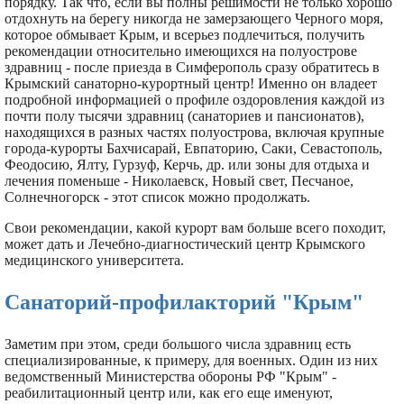
порядку. Так что, если вы полны решимости не только хорошо
отдохнуть на берегу никогда не замерзающего Черного моря,
которое обмывает Крым, и всерьез подлечиться, получить
рекомендации относительно имеющихся на полуострове
здравниц - после приезда в Симферополь сразу обратитесь в
Крымский санаторно-курортный центр! Именно он владеет
подробной информацией о профиле оздоровления каждой из
почти полу тысячи здравниц (санаториев и пансионатов),
находящихся в разных частях полуострова, включая крупные
города-курорты Бахчисарай, Евпаторию, Саки, Севастополь,
Феодосию, Ялту, Гурзуф, Керчь, др. или зоны для отдыха и
лечения поменьше - Николаевск, Новый свет, Песчаное,
Солнечногорск - этот список можно продолжать.
Свои рекомендации, какой курорт вам больше всего походит,
может дать и Лечебно-диагностический центр Крымского
медицинского университета.
Санаторий-профилакторий "Крым"
Заметим при этом, среди большого числа здравниц есть
специализированные, к примеру, для военных. Один из них
ведомственный Министерства обороны РФ "Крым" -
реабилитационный центр или, как его еще именуют,