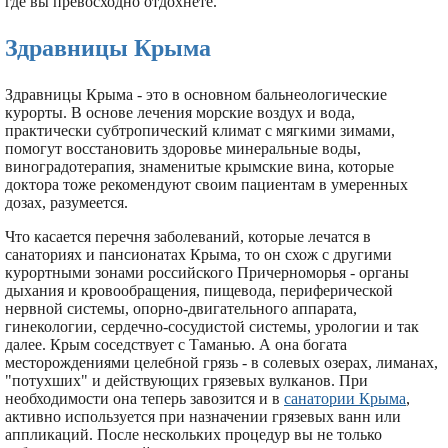
где вы превосходно отдохнете.
Здравницы Крыма
Здравницы Крыма - это в основном бальнеологические
курорты. В основе лечения морские воздух и вода,
практически субтропический климат с мягкими зимами,
помогут восстановить здоровье минеральные воды,
виноградотерапия, знаменитые крымские вина, которые
доктора тоже рекомендуют своим пациентам в умеренных
дозах, разумеется.
Что касается перечня заболеваний, которые лечатся в
санаториях и пансионатах Крыма, то он схож с другими
курортными зонами российского Причерноморья - органы
дыхания и кровообращения, пищевода, периферической
нервной системы, опорно-двигательного аппарата,
гинекологии, сердечно-сосудистой системы, урологии и так
далее. Крым соседствует с Таманью. А она богата
месторождениями целебной грязь - в солевых озерах, лиманах,
"потухших" и действующих грязевых вулканов. При
необходимости она теперь завозится и в
санатории Крыма
,
активно используется при назначении грязевых ванн или
аппликаций. После нескольких процедур вы не только