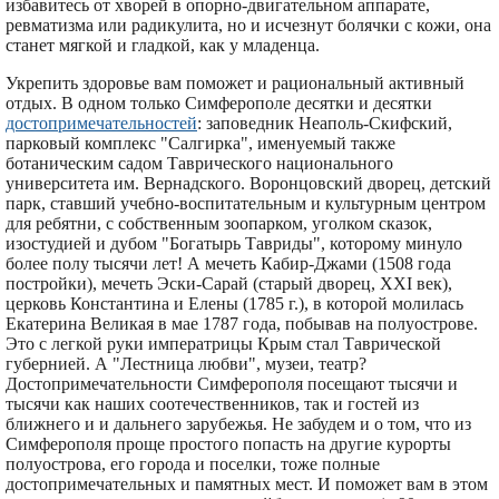
избавитесь от хворей в опорно-двигательном аппарате,
ревматизма или радикулита, но и исчезнут болячки с кожи, она
станет мягкой и гладкой, как у младенца.
Укрепить здоровье вам поможет и рациональный активный
отдых. В одном только Симферополе десятки и десятки
достопримечательностей
: заповедник Неаполь-Скифский,
парковый комплекс "Салгирка", именуемый также
ботаническим садом Таврического национального
университета им. Вернадского. Воронцовский дворец, детский
парк, ставший учебно-воспитательным и культурным центром
для ребятни, с собственным зоопарком, уголком сказок,
изостудией и дубом "Богатырь Тавриды", которому минуло
более полу тысячи лет! А мечеть Кабир-Джами (1508 года
постройки), мечеть Эски-Сарай (старый дворец, XXI век),
церковь Константина и Елены (1785 г.), в которой молилась
Екатерина Великая в мае 1787 года, побывав на полуострове.
Это с легкой руки императрицы Крым стал Таврической
губернией. А "Лестница любви", музеи, театр?
Достопримечательности Симферополя посещают тысячи и
тысячи как наших соотечественников, так и гостей из
ближнего и и дальнего зарубежья. Не забудем и о том, что из
Симферополя проще простого попасть на другие курорты
полуострова, его города и поселки, тоже полные
достопримечательных и памятных мест. И поможет вам в этом