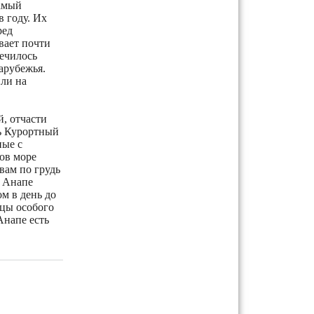
самый
в году. Их
ред
вает почти
лечилось
арубежья.
или на
, отчасти
ть Курортный
ные с
ов море
вам по грудь
В Анапе
м в день до
ицы особого
Анапе есть