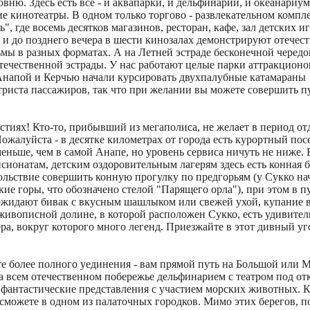
вню. Здесь есть все - и аквапарки, и дельфинарии, и океанариум
е кинотеатры. В одном только торгово - развлекательном компл
", где восемь десятков магазинов, ресторан, кафе, зал детских и
а и до позднего вечера в шести кинозалах демонстрируют отечес
мы в разных форматах. А на Летней эстраде бесконечной чередо
течественной эстрады. У нас работают целые парки аттракционо
Анапой и Керчью начали курсировать двухпалубные катамараны
триста пассажиров, так что при желании вы можете совершить п
тиях! Кто-то, прибывший из мегаполиса, не желает в период от
ожалуйста - в десятке километрах от города есть курортный пос
еньше, чем в самой Анапе, но уровень сервиса ничуть не ниже. 
сионатам, детским оздоровительным лагерям здесь есть конная б
вольствие совершить конную прогулку по предгорьям (у Сукко н
ие горы, что обозначено стелой "Парящего орла"), при этом в 
 ожидают бивак с вкусным шашлыком или свежей ухой, купание 
живописной долине, в которой расположен Сукко, есть удивител
ера, вокруг которого много легенд. Приезжайте в этот дивный уг
те более полного уединения - вам прямой путь на Большой или
а всем отечественном побережье дельфинарием с театром под о
 фантастические представления с участием морских животных. К
сможете в одном из палаточных городков. Мимо этих берегов, п