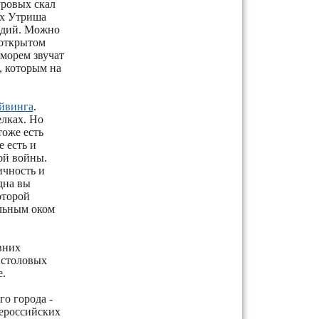
уровых скал
ах Утриша
мидий. Можно
 открытом
 морем звучат
, которым на
йвинга
.
елках. Но
тоже есть
 есть и
ой войны.
ичность и
дна вы
оторой
ельным оком
вних
в столовых
.
о города -
сероссийских