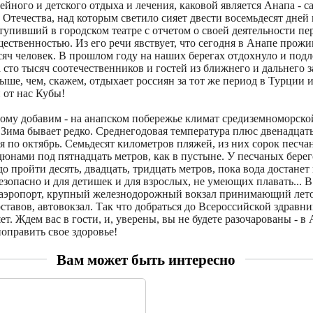
ейного и детского отдыха и лечения, каковой является Анапа - 
Отечества, над которым светило сияет двести восемьдесят дней 
тупивший в городском театре с отчетом о своей деятельности пе
ественностью. Из его речи явствует, что сегодня в Анапе прожи
сяч человек. В прошлом году на наших берегах отдохнуло и под
сто тысяч соотечественников и гостей из ближнего и дальнего з
ыше, чем, скажем, отдыхает россиян за тот же период в Турции 
 от нас Кубы!
ому добавим - на анапском побережье климат средиземноморской
 Зима бывает редко. Среднегодовая температура плюс двенадца
ая по октябрь. Семьдесят километров пляжей, из них сорок песча
юнами под пятнадцать метров, как в пустыне. У песчаных берег
о пройти десять, двадцать, тридцать метров, пока вода достанет 
езопасно и для детишек и для взрослых, не умеющих плавать... 
эропорт, крупный железнодорожный вокзал принимающий лето
оставов, автовокзал. Так что добраться до Всероссийской здравн
ет. Ждем вас в гости, и, уверены, вы не будете разочарованы - в 
поправить свое здоровье!
Вам может быть интересно