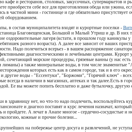
о кафе и ресторанов, столовых, закусочных, супермаркетов и ры
те приобрести себе все для приготовления обеда или ужина, ес
сь в частной мини - гостинице и где обязательно присутствует 
ей оборудованием.
пы, в состав муниципалитета входят и курортные поселки -
Вит
 станица Благовещенская, Большой и Малый Утриш и др. В них т
ие оздоровительные лагеря (кстати, в прошлом году каникулы у
ребятишек разного возраста). А далее все зависит от ваших прис
ости. Надо полечиться всерьез - в вашем распоряжение санатор
фективными диагностическими и лечебными центрами. Курорт у
й, сочетающий морские процедуры, грязевые ванны (у нас есть 
и лиманы) а также минеральные воды, в том числе знаменитые "
есторождения которых есть как в самом городе, так и в его окре
и другие воды - "Ессентуки", "Боржоми", "Горячий ключ" - всех
рые всегда в наличии в магазинах, аптеках и так далее.Есть в го
дой. Ее вы можете попить бесплатно и даже бутылочку, другую 
ки в здравницу нет, но что-то надо подлечить, воспользуйтесь к
пансионате и диагноз поставят и курс лечения назначат, который
ь и пройдете. А лечат в Анапе многое - сердечно-сосудистые и 
екологию, кожные и прочие болезни...
 крупнейших на побережье центр досуга и развлечений, не усту