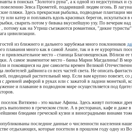
авты в поисках "Золотого руна", а к одной из недоступных и с
 повелению Зевса Прометей, подаривший людям огонь. В лагун
тские пляжи. Здесь прекрасная рыбалка, подводные плантации 
хту или катер и поплавать вдоль красивых берегов, искупаться в
 рыбки, сварить потом у бивака вкуснейшую уху. По вечерам над
 , потому как на Утриш съезжаются романтики, "дикие туристы"
ага цивилизации.
 гостей из ближнего и дальнего зарубежья много поклонников
да
о плавания много как в самой Анапе, так и в ее курортных пос
 и привлекательное место - станица Благовещенская. Вблизи ее 
ки. А самое знаменитое место - банка Марии Магдалины! В море
бли и покоящиеся на дне самолеты времен Великой Отечественн
а любителей дайвинга со всех частей света. Не описать фантаст
ей, подводный растительный мир. Если вам крупно повезет, со 
 с древней амфорой в руках или с зажатой в ладони монеткой, к
ружение и плавание в подводном мире осуществляется под бдит
торов.
 поселок Витязево - это малые Афины. Здесь живут потомки дре
десь выполнено в греческом стиле. А в ресторанах, кафе и даже 
снейшими блюдами греческой кузни и виноградными винами тоже
публикованы последние данные о численности населения нашег
естве отдыхающих, которые посетили в прошлом году одну из В