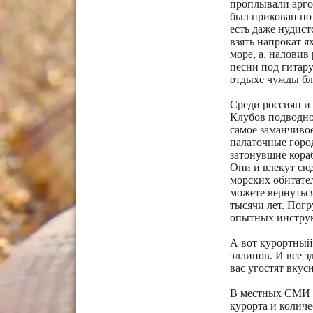
проплывали аргон
был прикован по
есть даже нудис
взять напрокат я
море, а, наловив
песни под гитару
отдыхе чужды бл
Среди россиян и
Клубов подводног
самое заманчивое
палаточные город
затонувшие кора
Они и влекут сюд
морских обитател
можете вернуться
тысячи лет. Пог
опытных инструк
А вот курортный
эллинов. И все з
вас угостят вку
В местных СМИ о
курорта и колич