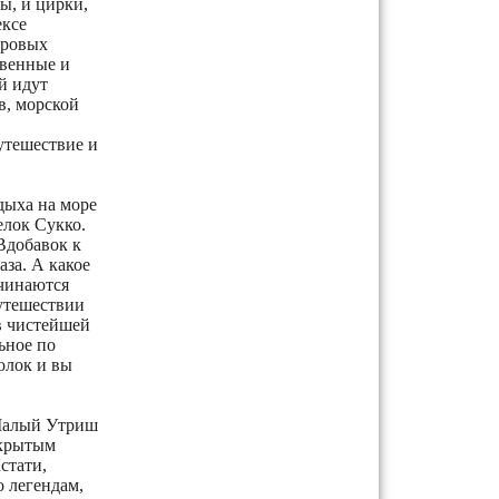
ы, и цирки,
ексе
гровых
твенные и
й идут
в, морской
утешествие и
дыха на море
елок Сукко.
Вдобавок к
аза. А какое
ачинаются
путешествии
в чистейшей
ьное по
олок и вы
 Малый Утриш
ткрытым
стати,
о легендам,