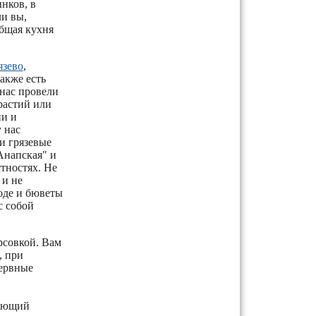
нков, в
ли вы,
общая кухня
язево
,
акже есть
 нас провели
трастий или
ии и
 нас
и грязевые
Анапская" и
стностях. Не
 и не
роде и бюветы
с собой
урсовкой. Вам
, при
нервные
пающий