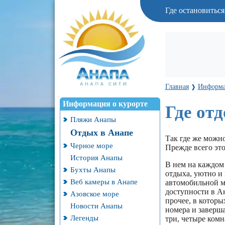
Где остановитьс
Главная
Информа
❱
Информация о курорте
Где от
Пляжи Анапы
Отдых в Анапе
Так где же можн
Черное море
Прежде всего это
История Анапы
В нем на каждом 
Бухты Анапы
отдыха, уютно и
Веб камеры в Анапе
автомобильной м
доступности в Ан
Азовское море
прочее, в котор
Новости Анапы
номера и заверш
Легенды
три, четыре комн