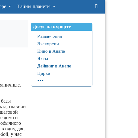
оре
Тайны планеты
Досуг на курорте
Развлечения
Экскурсии
Кино в Анапе
Яхты
Дайвинг в Анапе
Цирки
...
граничные.
 базы
кта, главной
 шаговой
ые дома и
т обычного
в одну, две,
бой, у нас