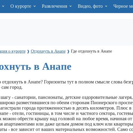
я
О курорте
Развлечения
Видео, фото
Черное м
ция о курорте
Отдохнуть в Анапе
Где отдохнуть в Анапе
❱
❱
дохнуть в Анапе
о отдохнуть в Анапе? Горизонты тут в полном смысле слова без
 сам город.
шагу - санатории, пансионаты, детские оздоровительные лагеря,
 широко разместившиеся по обеим сторонам Пионерского проспе
агистрали города протяженностью в десять километров. Плюс в
апе - отели, гостиницы, в том числе и частного сектора, гостев
ых можно обрести крышу над головой на любое время, начиная о
ая апартаментами или даже целым домом под ключ или квартиры 
аты - все зависит от ваших материальных возможностей. Само со