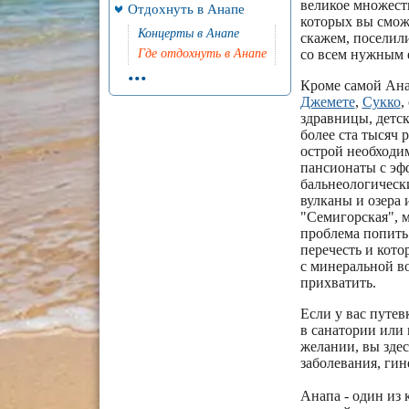
великое множеств
Отдохнуть в Анапе
которых вы сможе
Концерты в Анапе
скажем, поселили
Где отдохнуть в Анапе
со всем нужным 
...
Кроме самой Ана
Джемете
,
Сукко
,
здравницы, детск
более ста тысяч 
острой необходим
пансионаты с эф
бальнеологически
вулканы и озера 
"Семигорская", м
проблема попить 
перечесть и кото
с минеральной во
прихватить.
Если у вас путев
в санатории или 
желании, вы здес
заболевания, гин
Анапа - один из