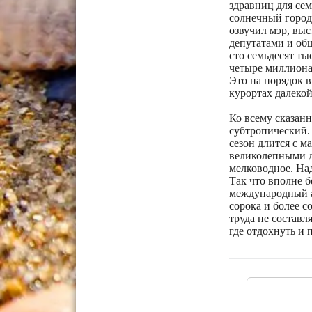
здравниц для сем
солнечный город 
озвучил мэр, выс
депутатами и общ
сто семьдесят ты
четыре миллиона 
Это на порядок в
курортах далекой
Ко всему сказанн
субтропический.
сезон длится с м
великолепными д
мелководное. Над
Так что вполне б
международный а
сорока и более с
труда не составля
где отдохнуть и 