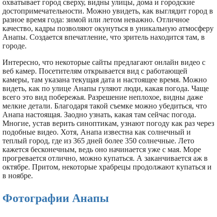
охватывает город сверху, видны улицы, дома и городские
достопримечательности. Можно увидеть, как выглядит город в
разное время года: зимой или летом неважно. Отличное
качество, кадры позволяют окунуться в уникальную атмосферу
Анапы. Создается впечатление, что зритель находится там, в
городе.
Интересно, что некоторые сайты предлагают онлайн видео с
веб камер. Посетителям открывается вид с работающей
камеры, там указана текущая дата и настоящее время. Можно
видеть, как по улице Анапы гуляют люди, какая погода. Чаще
всего это вид побережья. Разрешение неплохое, видны даже
мелкие детали. Благодаря такой съемке можно убедиться, что
Анапа настоящая. Заодно узнать, какая там сейчас погода.
Многие, устав верить синоптикам, узнают погоду как раз через
подобные видео. Хотя, Анапа известна как солнечный и
теплый город, где из 365 дней более 350 солнечные. Лето
кажется бесконечным, ведь оно начинается уже с мая. Море
прогревается отлично, можно купаться. А заканчивается аж в
октябре. Притом, некоторые храбрецы продолжают купаться и
в ноябре.
Фотографии Анапы