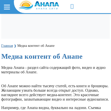
Главная
Медиа контент об Анапе
❱
Медиа контент об Анапе
Медиа Анапа - раздел сайта содержащий фото, видео и аудио
материалы об Анапе.
ВИДЕО
ФОТО
ВИДЕО
ФОТО
ВЕБКАМЕРЫ
КЛИПЫ
ОБ
АНАПЫ
АНАПЫ
АНАПЫ
В
ОБ
Об Анапе можно найти тысячу статей, есть книги и брошюры.
АНАПЕ
360
360
АНАПЕ
АНАПЕ
Желающим узнать больше всегда открыт доступ. Однако,
нагляднее всего действует медиа-контент. Это красочные
фотографии, захватывающие видео и интересные аудиозаписи.
Например, где Анапа видна, буквально на ладони. Съемка