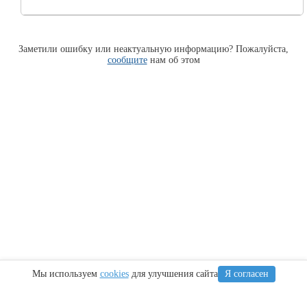
Заметили ошибку или неактуальную информацию? Пожалуйста,
сообщите
нам об этом
Мы используем
cookies
для улучшения сайта
Я согласен
Информация
Сочи
Крым
Регионы
Карта Анапы
Куда сходить
Что посетить
Тамань