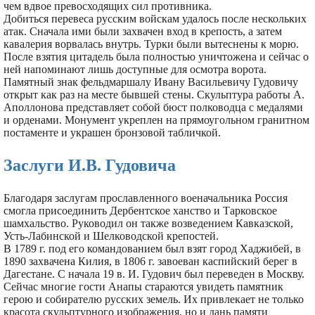
чем вдвое превосходящих сил противника.
Добиться перевеса русским войскам удалось после нескольких
атак. Сначала ими были захвачен вход в крепость, а затем
кавалерия ворвалась внутрь. Турки были вытеснены к морю.
После взятия цитадель была полностью уничтожена и сейчас о
ней напоминают лишь доступные для осмотра ворота.
Памятный знак фельдмаршалу Ивану Васильевичу Гудовичу
открыт как раз на месте бывшей стены. Скульптура работы А.
Аполлонова представляет собой бюст полководца с медалями
и орденами. Монумент укреплен на прямоугольном гранитном
постаменте и украшен бронзовой табличкой.
Заслуги И.В. Гудовича
Благодаря заслугам прославленного военачальника Россия
смогла присоединить Дербентское ханство и Тарковское
шамхальство. Руководил он также возведением Кавказской,
Усть-Лабинской и Шелководской крепостей.
В 1789 г. под его командованием был взят город Хаджибей, в
1890 захвачена Килия, в 1806 г. завоеван каспийский берег в
Дагестане. С начала 19 в. И. Гудович был переведен в Москву.
Сейчас многие гости Анапы стараются увидеть памятник
герою и собирателю русских земель. Их привлекает не только
красота скульптурного изображения, но и дань памяти