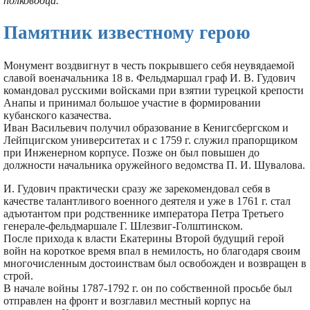
полководца.
Памятник известному герою
Монумент воздвигнут в честь покрывшего себя неувядаемой
славой военачальника 18 в. Фельдмаршал граф И. В. Гудович
командовал русскими войсками при взятии турецкой крепости
Анапы и принимал большое участие в формировании
кубанского казачества.
Иван Васильевич получил образование в Кенигсбергском и
Лейпцигском университетах и с 1759 г. служил прапорщиком
при Инженерном корпусе. Позже он был повышен до
должности начальника оружейного ведомства П. И. Шувалова.
И. Гудович практически сразу же зарекомендовал себя в
качестве талантливого военного деятеля и уже в 1761 г. стал
адъютантом при родственнике императора Петра Третьего
генерале-фельдмаршале Г. Шлезвиг-Голштинском.
После прихода к власти Екатерины Второй будущий герой
войн на короткое время впал в немилость, но благодаря своим
многочисленным достоинствам был освобожден и возвращен в
строй.
В начале войны 1787-1792 г. он по собственной просьбе был
отправлен на фронт и возглавил местный корпус на