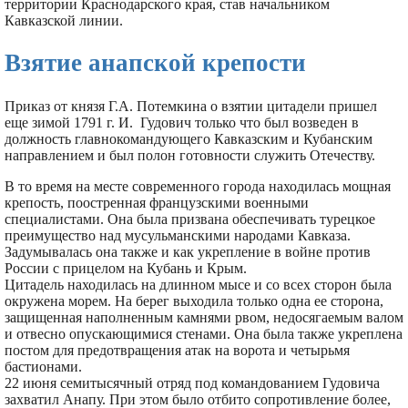
территории Краснодарского края, став начальником
Кавказской линии.
Взятие анапской крепости
Приказ от князя Г.А. Потемкина о взятии цитадели пришел
еще зимой 1791 г. И. Гудович только что был возведен в
должность главнокомандующего Кавказским и Кубанским
направлением и был полон готовности служить Отечеству.
В то время на месте современного города находилась мощная
крепость, поостренная французскими военными
специалистами. Она была призвана обеспечивать турецкое
преимущество над мусульманскими народами Кавказа.
Задумывалась она также и как укрепление в войне против
России с прицелом на Кубань и Крым.
Цитадель находилась на длинном мысе и со всех сторон была
окружена морем. На берег выходила только одна ее сторона,
защищенная наполненным камнями рвом, недосягаемым валом
и отвесно опускающимися стенами. Она была также укреплена
постом для предотвращения атак на ворота и четырьмя
бастионами.
22 июня семитысячный отряд под командованием Гудовича
захватил Анапу. При этом было отбито сопротивление более,