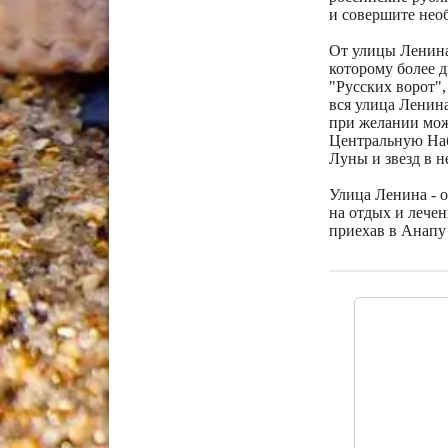
и совершите нео
От улицы Ленина
которому более д
"Русских ворот",
вся улица Ленина
при желании мож
Центральную Наб
Луны и звезд в 
Улица Ленина - 
на отдых и лечен
приехав в Анапу 