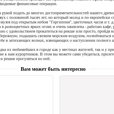
бходимые финансовые операции.
 рукой подать до многих достопримечательностей нашего древне
вух с половиной тысяч лет, но который молод и по европейски с
 музея под открытым небом "Горгиппия", цветочных часов и т. д
 в разноцветных ярких огнях и очень оживлена - работаю кафе, 
но с удовольствием прокатиться на рикше или просто, пройдя н
ережную, подышать свежим морским воздухом, полюбоваться 
небе в затихающих волнах, извещающих о наступлении полного 
одна из любимейших в городе как у местных жителей, так и у 
ие к нам курортников. В этом вы можете сами убедиться, прилет
и решив прогуляться по ней.
Вам может быть интересно