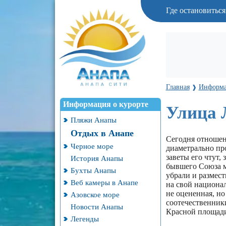
Где остановитьс
Главная
Информа
❱
Информация о курорте
Улица 
Пляжи Анапы
Отдых в Анапе
Сегодня отношен
Черное море
диаметрально про
заветы его чтут,
История Анапы
бывшего Союза м
Бухты Анапы
убрали и размест
Веб камеры в Анапе
на свой национал
не оцененная, но
Азовское море
соотечественники
Новости Анапы
Красной площад
Легенды