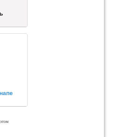
ь
напе
этом