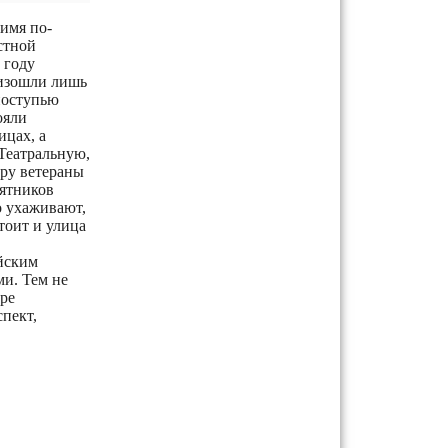
имя по-
стной
 году
оизошли лишь
поступью
ояли
ицах, а
Театральную,
иру ветераны
мятников
о ухаживают,
тоит и улица
ийским
ми. Тем не
ре
спект,