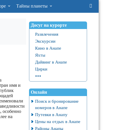
оре
Тайны планеты
Досуг на курорте
Развлечения
Экскурсии
Кино в Анапе
Яхты
Дайвинг в Анапе
Цирки
...
а
тран имя и
спублик
Онлайн
ощадей
реименовали
Поиск и бронирование
раведливости
номеров в Анапе
ь, особенно
Путевки в Анапу
лее на
Цены на отдых в Анапе
Районы Анапы