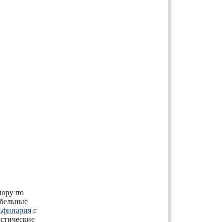
пору по
абельные
ьфинария
с
астические