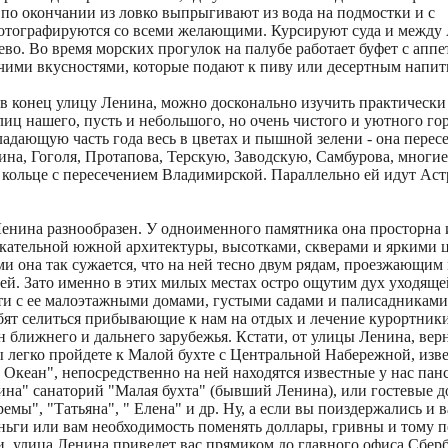
 по окончании из ловко выпрыгивают из вода на подмостки и с
отографируются со всеми желающими. Курсируют суда и между
во. Во время морских прогулок на палубе работает буфет с апп
ими вкусностями, которые подают к пиву или десертным напит
 в конец улицу Ленина, можно досконально изучить практическ
лиц нашего, пусть и небольшого, но очень чистого и уютного гор
адающую часть года весь в цветах и пышной зелени - она перес
на, Гоголя, Протапова, Терскую, Заводскую, Самбурова, многие
 кольце с пересечением Владимирской. Параллельно ей идут Аст
енина разнообразен. У одноименного памятника она просторна 
кательной южной архитектуры, высотками, скверами и яркими
и она так сужается, что на ней тесно двум рядам, проезжающим
ей. Зато именно в этих милых местах остро ощутим дух уходяще
и с ее малоэтажными домами, густыми садами и палисадниками,
бят селиться прибывающие к нам на отдых и лечение курортники
н ближнего и дальнего зарубежья. Кстати, от улицы Ленина, верн
ы легко пройдете к Малой бухте с Центральной Набережной, изв
 Океан", непосредственно на ней находятся известные у нас па
на" санаторий "Малая бухта" (бывший Ленина), или гостевые до
ремы", "Татьяна", " Елена" и др. Ну, а если вы поиздержались и 
ньги или вам необходимость поменять доллары, гривны и тому п
, улица Ленина приведет вас прямиком до главного офиса Сберб