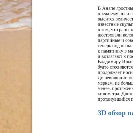
В Анапе яростны
прежнему носит 
высится величест
известные скуль
в том, что рань
шествовали коло
партийные и сов
теперь под шква
к памятнику в м
и возлагают к по
Владимиру Ильичу
будто стесняются
продолжает носит
До революции она
меркам, не больш
менее, протяженн
километра. Длинн
протянувшийся п
3D обзор 