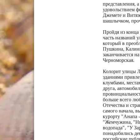
представления, а
удовольствием ф
Джемете и Витязе
шашлычком, проч
Пройдя из конца
часть названий у
который в преобл
Пушкина, Калини
заканчивается на
Черноморская.
Колорит улицы Л
зданиями привле
клумбами, местам
друга, автомобил
провинциальност
больше всего лю
Отечества и стра
самого начала, в
курорту "Анапа -
"Жемчужина, "Ни
водопада", "У За
понадобились де
российские рубли