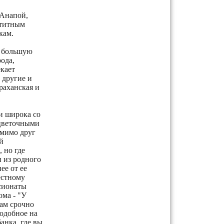
 Анапой,
етитным
кам.
и большую
ода,
екает
 другие и
раханская и
и широка со
 цветочными
 мимо друг
й
 но где
 из родного
ее от ее
естному
нсионаты
ма - "У
вам срочно
одобное на
анка, где вы