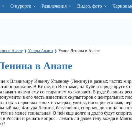
я
О курорте
Развлечения
Видео, фото
Черное м
ция о Анапе
Улицы Анапы
Улица Ленина в Анапе
❱
❱
Ленина в Анапе
ие к Владимиру Ильичу Ульянову (Ленину) в разных частях мир
тивоположное. В Китае, во Вьетнаме, на Кубе и в ряде других с
 за памятниками ему со старанием ухаживают. В ряде бывших ре
онументы в его честь известных скульпторов с центральных пл
или их в парковых зонах и скверах, улицы, носящие его имя, пе
ьный лад. Фигура Ленина, безусловно, спорная, до конца по сп
 тем не менее гениальная. О ней еще долго и долго будут спорит
 в России и решать вопрос - лежать ли далее телу вождя в Мавзо
и?!