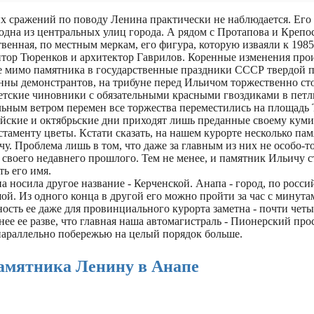
х сражений по поводу Ленина практически не наблюдается. Его 
одна из центральных улиц города. А рядом с Протапова и Крепо
венная, по местным меркам, его фигура, которую изваяли к 1985
птор Тюренков и архитектор Гаврилов. Коренные изменения пр
ше мимо памятника в государственные праздники СССР твердой 
нны демонстрантов, на трибуне перед Ильичом торжественно ст
етские чиновники с обязательными красными гвоздиками в петл
льным ветром перемен все торжества переместились на площадь 
айские и октябрьские дни приходят лишь преданные своему кум
стаменту цветы. Кстати сказать, на нашем курорте несколько па
. Проблема лишь в том, что даже за главным из них не особо-т
 своего недавнего прошлого. Тем не менее, и памятник Ильичу с
ь его имя.
 носила другое название - Керченской. Анапа - город, по росс
ой. Из одного конца в другой его можно пройти за час с минута
ость ее даже для провинциального курорта заметна - почти четы
ее ее разве, что главная наша автомагистраль - Пионерский про
араллельно побережью на целый порядок больше.
памятника Ленину в Анапе