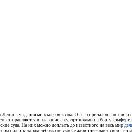
 Ленина у здания морского вокзала. От его причалов в летнюю 
день отправляются в плавание с курортниками на борту комфорт
ские суда. На них можно доплыть до известного на весь мир
дел
тром под открытым небом, где умные животные дают свои фант