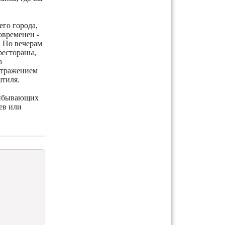
го города,
овременен -
. По вечерам
рестораны,
а
отражением
штиля.
прибывающих
ев или