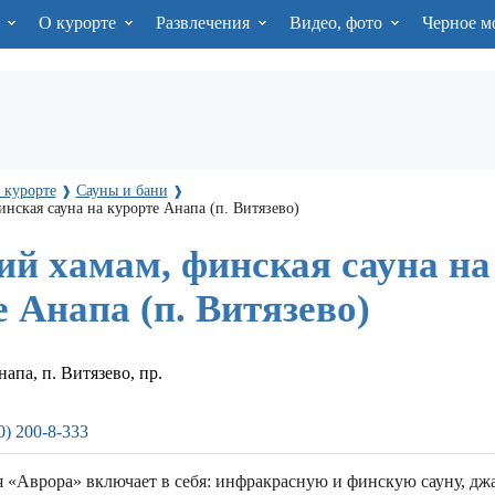
я
О курорте
Развлечения
Видео, фото
Черное м
 курорте
Сауны и бани
❱
❱
нская сауна на курорте Анапа (п. Витязево)
ий хамам, финская сауна на
 Анапа (п. Витязево)
апа, п. Витязево, пр.
0) 200-8-333
«Аврора» включает в себя: инфракрасную и финскую сауну, джа