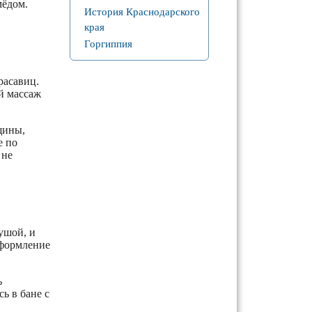
мёдом.
История Краснодарского
края
Горгиппия
расавиц.
й массаж
щины,
е по
 не
ушой, и
оформление
ь
ь в бане с