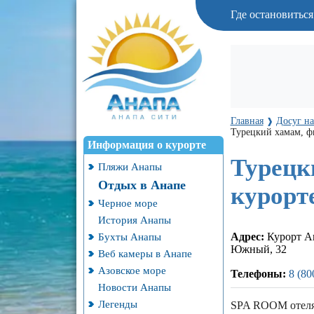
Где остановитьс
Главная
Досуг на
❱
Турецкий хамам, фи
Информация о курорте
Турецк
Пляжи Анапы
Отдых в Анапе
курорте
Черное море
История Анапы
Бухты Анапы
Адрес:
Курорт Ан
Южный, 32
Веб камеры в Анапе
Азовское море
Телефоны:
8 (80
Новости Анапы
Легенды
SPA ROOM отеля 