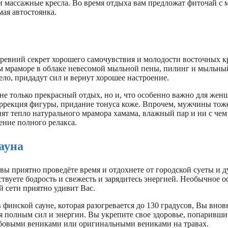
и массажные кресла. Во время отдыха вам предложат фиточай с 
ая автостоянка.
древний секрет хорошего самочувствия и молодости восточных к
м мраморе в облаке невесомой мыльной пены, пилинг и мыльны
ело, придадут сил и вернут хорошее настроение.
 не только прекрасный отдых, но и, что особенно важно для жен
оррекция фигуры, придание тонуса коже. Впрочем, мужчины тож
ят тепло натурального мрамора хамама, влажный пар и ни с чем
ние полного релакса.
ауна
вы приятно проведёте время и отдохнете от городской суеты и д
твуете бодрость и свежесть и зарядитесь энергией. Необычное 
 сети приятно удивит Вас.
финской сауне, которая разогревается до 130 градусов, Вы внов
я полным сил и энергии. Вы укрепите свое здоровье, попарившис
бовыми вениками или оригинальными вениками на травах.