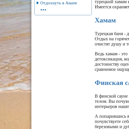
турецкий хамам 
Отдохнуть в Анапе
...
Имеется охраняем
Хамам
Турецкая баня - 
Отдых на горяче
очистят душу и т
Ведь хамам - это
детоксикация, к
достоинству оцен
сравнимое ощуще
Финская с
В финской сауне 
телом. Вы почувс
интерьеров нашей
А попарившись в 
почувствуете себ
березовыми и ду