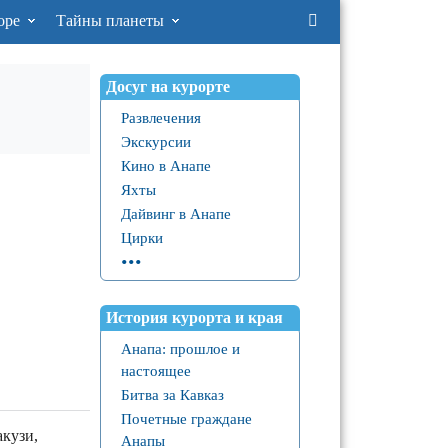
оре
Тайны планеты
Досуг на курорте
Развлечения
Экскурсии
Кино в Анапе
Яхты
Дайвинг в Анапе
Цирки
...
История курорта и края
Анапа: прошлое и
настоящее
Битва за Кавказ
Почетные граждане
кузи,
Анапы