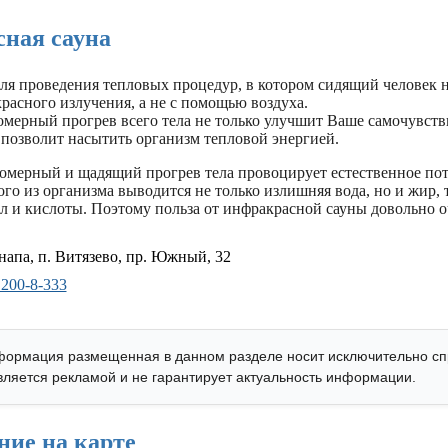
ная сауна
ля проведения тепловых процедур, в котором сидящий человек н
асного излучения, а не с помощью воздуха.
омерный прогрев всего тела не только улучшит Ваше самочувств
 позволит насытить организм тепловой энергией.
номерный и щадящий прогрев тела провоцирует естественное пот
ого из организма выводится не только излишняя вода, но и жир,
л и кислоты. Поэтому польза от инфракрасной сауны довольно о
апа, п. Витязево, пр. Южный, 32
 200-8-333
ормация размещенная в данном разделе носит исключительно с
является рекламой и не гарантирует актуальность информации.
ние на карте