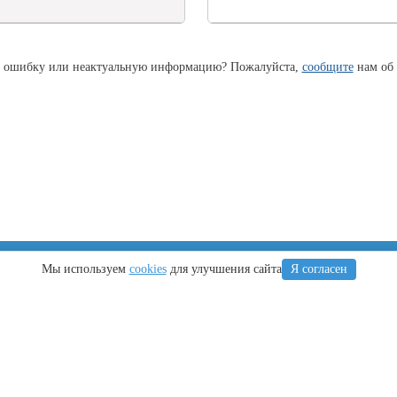
 ошибку или неактуальную информацию? Пожалуйста,
сообщите
нам об 
Крым
Регионы
Мы используем
cookies
для улучшения сайта
Я согласен
Что посетить
Тамань
Ялта
Новороссийск
Алушта
Туапсе
Евпатория
Геленджик
Керчь
Кубань
Симферополь