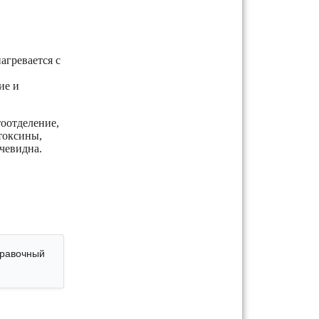
агревается с
ие и
оотделение,
 токсины,
чевидна.
правочный