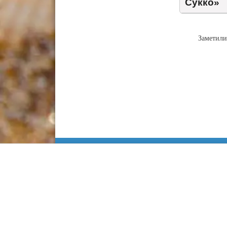
Сукко»
Заметили
Информация
Сочи
Карта Анапы
Куда сходить
Работа в Анапе
Адлер
Недвижимость
Лоо
Строительство
Хоста
Статьи
Кудепста
Контакты
Красная поляна