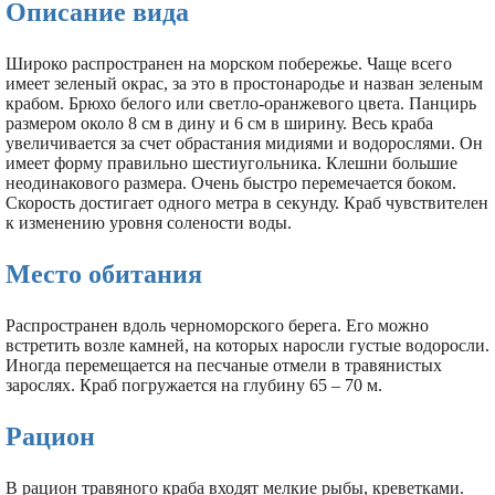
Описание вида
Широко распространен на морском побережье. Чаще всего
имеет зеленый окрас, за это в простонародье и назван зеленым
крабом. Брюхо белого или светло-оранжевого цвета. Панцирь
размером около 8 см в дину и 6 см в ширину. Весь краба
увеличивается за счет обрастания мидиями и водорослями. Он
имеет форму правильно шестиугольника. Клешни большие
неодинакового размера. Очень быстро перемечается боком.
Скорость достигает одного метра в секунду. Краб чувствителен
к изменению уровня солености воды.
Место обитания
Распространен вдоль черноморского берега. Его можно
встретить возле камней, на которых наросли густые водоросли.
Иногда перемещается на песчаные отмели в травянистых
зарослях. Краб погружается на глубину 65 – 70 м.
Рацион
В рацион травяного краба входят мелкие рыбы, креветками.