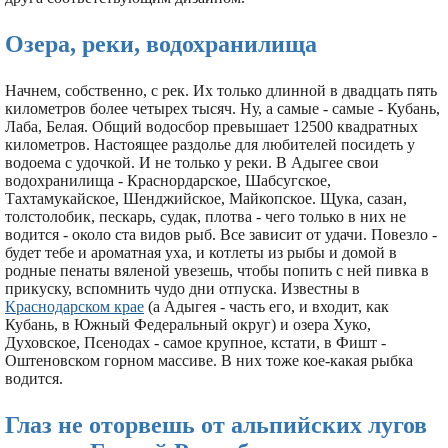
Озера, реки, водохранилища
Начнем, собственно, с рек. Их только длинной в двадцать пять
километров более четырех тысяч. Ну, а самые - самые - Кубань,
Лаба, Белая. Общий водосбор превышает 12500 квадратных
километров. Настоящее раздолье для любителей посидеть у
водоема с удочкой. И не только у реки. В Адыгее свои
водохранилища - Краснордарское, Шабсугское,
Тахтамукайское, Шенджийское, Майкопское. Щука, сазан,
толстолобик, пескарь, судак, плотва - чего только в них не
водится - около ста видов рыб. Все зависит от удачи. Повезло -
будет тебе и ароматная уха, и котлеты из рыбы и домой в
родные пенаты вяленой увезешь, чтобы попить с ней пивка в
прикуску, вспомнить чудо дни отпуска. Известны в
Краснодарском крае
(а Адыгея - часть его, и входит, как
Кубань, в Южный Федеральный округ) и озера Хуко,
Духовское, Псенодах - самое крупное, кстати, в Фишт -
Оштеновском горном массиве. В них тоже кое-какая рыбка
водится.
Глаз не оторвешь от альпийских лугов