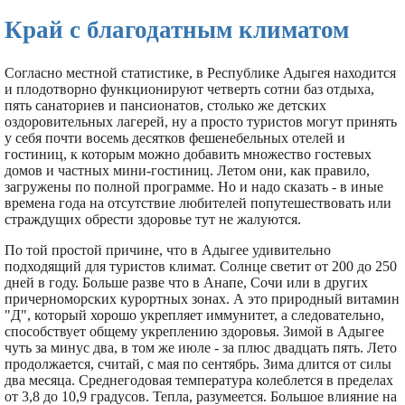
Край с благодатным климатом
Согласно местной статистике, в Республике Адыгея находится
и плодотворно функционируют четверть сотни баз отдыха,
пять санаториев и пансионатов, столько же детских
оздоровительных лагерей, ну а просто туристов могут принять
у себя почти восемь десятков фешенебельных отелей и
гостиниц, к которым можно добавить множество гостевых
домов и частных мини-гостиниц. Летом они, как правило,
загружены по полной программе. Но и надо сказать - в иные
времена года на отсутствие любителей попутешествовать или
страждущих обрести здоровье тут не жалуются.
По той простой причине, что в Адыгее удивительно
подходящий для туристов климат. Солнце светит от 200 до 250
дней в году. Больше разве что в Анапе, Сочи или в других
причерноморских курортных зонах. А это природный витамин
"Д", который хорошо укрепляет иммунитет, а следовательно,
способствует общему укреплению здоровья. Зимой в Адыгее
чуть за минус два, в том же июле - за плюс двадцать пять. Лето
продолжается, считай, с мая по сентябрь. Зима длится от силы
два месяца. Среднегодовая температура колеблется в пределах
от 3,8 до 10,9 градусов. Тепла, разумеется. Большое влияние на