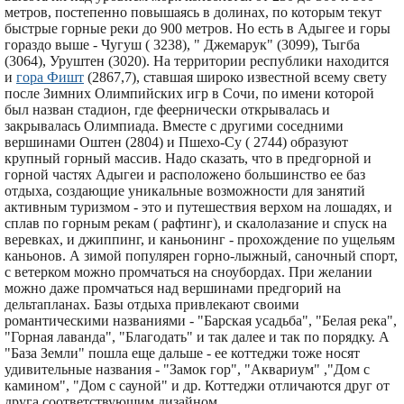
метров, постепенно повышаясь в долинах, по которым текут
быстрые горные реки до 900 метров. Но есть в Адыгее и горы
гораздо выше - Чугуш ( 3238), " Джемарук" (3099), Тыгба
(3064), Уруштен (3020). На территории республики находится
и
гора Фишт
(2867,7), ставшая широко известной всему свету
после Зимних Олимпийских игр в Сочи, по имени которой
был назван стадион, где феернически открывалась и
закрывалась Олимпиада. Вместе с другими соседними
вершинами Оштен (2804) и Пшехо-Су ( 2744) образуют
крупный горный массив. Надо сказать, что в предгорной и
горной частях Адыгеи и расположено большинство ее баз
отдыха, создающие уникальные возможности для занятий
активным туризмом - это и путешествия верхом на лошадях, и
сплав по горным рекам ( рафтинг), и скалолазание и спуск на
веревках, и джиппинг, и каньонинг - прохождение по ущельям
каньонов. А зимой популярен горно-лыжный, саночный спорт,
с ветерком можно промчаться на сноубордах. При желании
можно даже промчаться над вершинами предгорий на
дельтапланах. Базы отдыха привлекают своими
романтическими названиями - "Барская усадьба", "Белая река",
"Горная лаванда", "Благодать" и так далее и так по порядку. А
"База Земли" пошла еще дальше - ее коттеджи тоже носят
удивительные названия - "Замок гор", "Аквариум" ,"Дом с
камином", "Дом с сауной" и др. Коттеджи отличаются друг от
друга соответствующим дизайном.