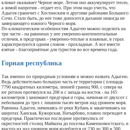
климат оказывает Черное море. Летом оно аккумулирует тепло,
а зимой напротив - отдает его. При этом надо учесть, что
Адыгея граничит с Хостинским и другими районами Большого
Сочи. Стало быть, до нее тоже доносится дыхание никогда не
замерзающего южного Черного моря.
По климатическим особенностям Адыгею можно поделить на
три части - на равнинах у нее умеренно-континентальные
отличия, в предгорьях - умеренно-теплые и влажные, в горах
характеризуются одним словом - прохладные. А все вместе
взятые - благоприятные для туристов во все времена года.
Горная республика
Так именно по природным условиям и можно назвать Адыгею.
Ведь действительно большую часть ее территории ( площадь
7790 квадратных километра, линией границ 900, с севера на
юг регион протянулся на 208 и с запада на восток - на 165
километров ) занимают предгорья и горы, начиная от двухсот с
небольшим до трех с лишним тысяч метров над уровнем моря.
Равнина Адыгеи, начинаясь от реки Кубань и заканчиваясь на
широтах Ханская, Кужорская, Натырбово, плавно переходит в
предгорья. Практически последние протянулись от
окрестностей столиц Майкопа до поселка Каменномостского, и
высота их над уровнем моря колеблется от 230 до 300 и 500