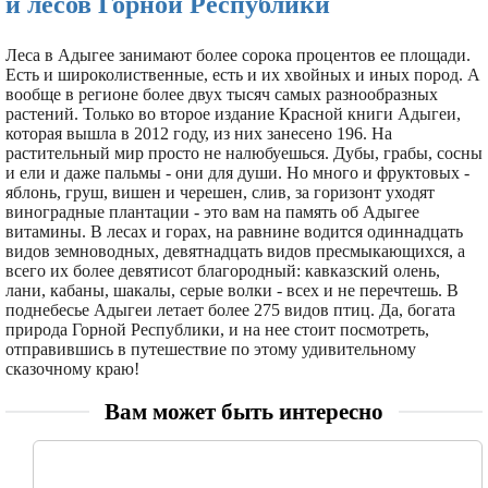
и лесов Горной Республики
Леса в Адыгее занимают более сорока процентов ее площади.
Есть и широколиственные, есть и их хвойных и иных пород. А
вообще в регионе более двух тысяч самых разнообразных
растений. Только во второе издание Красной книги Адыгеи,
которая вышла в 2012 году, из них занесено 196. На
растительный мир просто не налюбуешься. Дубы, грабы, сосны
и ели и даже пальмы - они для души. Но много и фруктовых -
яблонь, груш, вишен и черешен, слив, за горизонт уходят
виноградные плантации - это вам на память об Адыгее
витамины. В лесах и горах, на равнине водится одиннадцать
видов земноводных, девятнадцать видов пресмыкающихся, а
всего их более девятисот благородный: кавказский олень,
лани, кабаны, шакалы, серые волки - всех и не перечтешь. В
поднебесье Адыгеи летает более 275 видов птиц. Да, богата
природа Горной Республики, и на нее стоит посмотреть,
отправившись в путешествие по этому удивительному
сказочному краю!
Вам может быть интересно