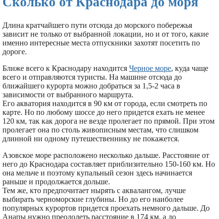
Сколько от Краснодара до моря
Длина кратчайшего пути отсюда до морского побережья
зависит не только от выбранной локации, но и от того, какие
именно интересные места отпускники захотят посетить по
дороге.
Ближе всего к Краснодару находится
Черное море
, куда чаще
всего и отправляются туристы. На машине отсюда до
ближайшего курорта можно добраться за 1,5-2 часа в
зависимости от выбранного маршрута.
Его акватория находится в 90 км от города, если смотреть по
карте. Но по любому шоссе до него придется ехать не менее
120 км, так как дорога не везде пролегает по прямой. При этом
пролегает она по столь живописным местам, что слишком
длинной ни одному путешественнику не покажется.
Азовское море расположено несколько дальше. Расстояние от
него до Краснодара составляет приблизительно 150-160 км. Но
она мельче и поэтому купальный сезон здесь начинается
раньше и продолжается дольше.
Тем же, кто предпочитает нырять с аквалангом, лучше
выбирать черноморские глубины. Но до его наиболее
популярных курортов придется проехать немного дальше. До
Анапы нужно преодолеть расстояние в 174 км, а до