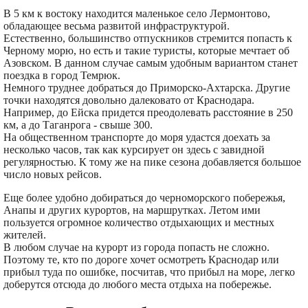
В 5 км к востоку находится маленькое село Лермонтово,
обладающее весьма развитой инфраструктурой.
Естественно, большинство отпускников стремится попасть к
Черному морю, но есть и такие туристы, которые мечтает об
Азовском. В данном случае самым удобным вариантом станет
поездка в город Темрюк.
Немного труднее добраться до Приморско-Ахтарска. Другие
точки находятся довольно далековато от Краснодара.
Например, до Ейска придется преодолевать расстояние в 250
км, а до Таганрога - свыше 300.
На общественном транспорте до моря удастся доехать за
несколько часов, так как курсирует он здесь с завидной
регулярностью. К тому же на пике сезона добавляется большое
число новых рейсов.
Еще более удобно добираться до черноморского побережья,
Анапы и других курортов, на маршрутках. Летом ими
пользуется огромное количество отдыхающих и местных
жителей.
В любом случае на курорт из города попасть не сложно.
Поэтому те, кто по дороге хочет осмотреть Краснодар или
прибыл туда по ошибке, посчитав, что прибыл на море, легко
доберутся отсюда до любого места отдыха на побережье.