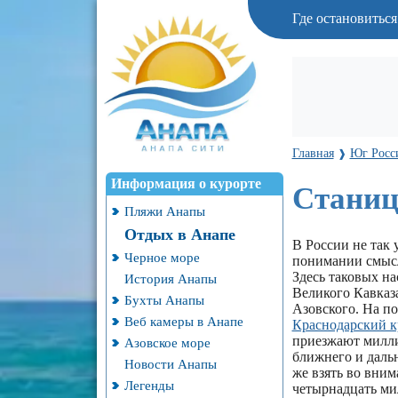
Где остановитьс
Главная
Юг Росс
❱
Информация о курорте
Станиц
Пляжи Анапы
Отдых в Анапе
В России не так 
Черное море
понимании смысл
Здесь таковых на
История Анапы
Великого Кавказа
Бухты Анапы
Азовского. На по
Веб камеры в Анапе
Краснодарский к
приезжают милли
Азовское море
ближнего и дальн
Новости Анапы
же взять во вним
Легенды
четырнадцать мил