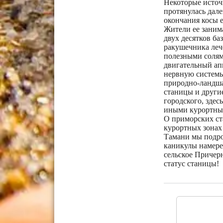
Некоторые источ
протянулась дал
окончания косы е
Жители ее занима
двух десятков ба
ракушечника леч
полезными солями
двигательный апп
нервную системы.
природно-ландшаф
станицы и другие
городского, здес
иными курортны
О приморских ста
курортных зонах 
Тамани мы подроб
каникулы намерен
сельское Причер
статус станицы!