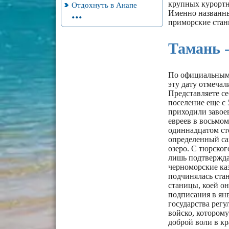
крупных курортн
Отдохнуть в Анапе
...
Именно названны
приморские стан
Тамань 
По официальным и
эту дату отмечал
Представляете се
поселение еще с 
приходили завоев
евреев в восьмом
одиннадцатом сто
определенный сан
озеро. С тюрског
лишь подтвержда
черноморские каз
подчинялась стан
станицы, коей он
подписания в янв
государства рег
войско, которому
доброй воли в кр