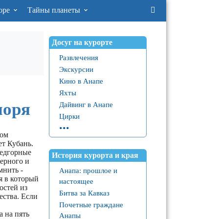
оре
Тайны планеты
Досуг на курорте
Развлечения
Экскурсии
Кино в Анапе
Яхты
моря
Дайвинг в Анапе
Цирки
...
ном
т Кубань.
редгорные
История курорта и края
ерного и
мнить -
Анапа: прошлое и
я в который
настоящее
остей из
Битва за Кавказ
ества. Если
Почетные граждане
а на пять
Анапы