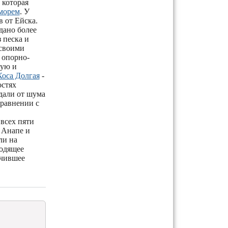
 которая
морем
. У
 от Ейска.
дано более
 песка и
 своими
 опорно-
тую и
Коса Долгая
-
остях
дали от шума
сравнении с
всех пяти
 Анапе и
ли на
ходящее
учившее