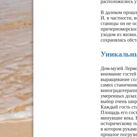
расположились у
В далеком прошл
И, в частности, 
станицы он не ос
причерноморских 
уходом из жизни.
сохранялась обс
Уникальны
Дом-музей Лермо
внимание гостей 
выращивание сол
самих станичнико
виноградотерапи
умеренных дозах 
выбор очень шир
Каждый гость ста
Площадь его сост
минувшие века. 
историческому па
в котором руками
прошлое погрузи