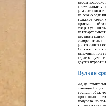
небом подробно и
восемнадцатом и 
ремесленники тех
на себя сегодня
вулканов, среди
протяженный остр
сто раз услышать
патриархальность
песчаные пляжи с
оздоровительный
рог соседних пос
Соленое озеро - 
напомним при это
вдали от суеты и
других курортны
Вулкан ср
Да, действительн
станицы Голубиц
времени образую
произошло в октя
полугода, но пот
успевают попольз