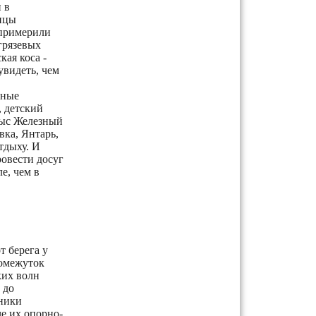
 в
рицы
 примерили
грязевых
кая коса -
увидеть, чем
бные
, детский
мыс Железный
вка, Янтарь,
тдыху. И
ровести досуг
е, чем в
т берега у
ромежуток
ких волн
 до
тники
че их опорно-