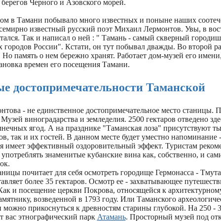
 берегов Черного и Азовского морей.
ом в Тамани побывало много известных и поныне наших соотеч
всемирно известный русский поэт Михаил Лермонтов. Увы, в вос
тался. Так и написал о ней : " Тамань - самый скверный городиш
городов России". Кстати, он тут побывал дважды. Во второй ра
 Но память о нем бережно хранят. Работает дом-музей его имени
тановка времен его посещения Тамани.
е достопримечательности Таманской
нтова - не единственное достопримечательное место станицы. 
Музей виноградарства и земледелия. 2500 гектаров отведено зде
нечных ягод. А на празднике "Таманская лоза" присутствуют ты
в, так и их гостей. В данном месте будет уместно напоминание 
я имеет эффективный оздоровительный эффект. Туристам реком
употреблять знаменитые кубанские вина как, собственно, и сам
ок.
ницы почитает для себя осмотреть городище Гермонасса - Тмута
авляет более 35 гектаров. Осмотр ее - захватывающее путешеств
Как и посещение церкви Покрова, относящейся к архитектурном
мятнику, возведенной в 1793 году. Или Таманского археологичес
 можно прикоснуться к древностям старины глубокой. На 250 - 3
т вас этнографический парк
Атамань
. Просторный музей под о