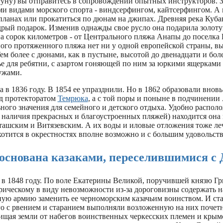
уну) вы отправитесь в сопровождении опытных инструкторов. 
ими видами морского спорта - виндсерфингом, кайтсерфингом. А
планах или прокатиться по дюнам на джипах. Древняя река Куба
рый подарок. Изменив однажды свое русло она подарила золоту
на сорок километров - от Центрального пляжа Анапы до поселка
ного протяженного пляжа нет ни у одной европейской страны, в
м более с дюнами, как в пустыне, высотой до двенадцати и боле
ье для ребятни, с азартом гоняющей по ним за юркими ящерками
ужами.
 в 1836 году. В 1854 ее упразднили. Но в 1862 образовали вновь
од протекторатом
Темрюка
, а с той поры и поныне в подчинении
ного значения для семейного и детского отдыха. Удобно распол
 наличия прекрасных и благоустроенных пляжей) находится она
ашским и Витязевским. А их воды и иловые отложения тоже леч
хотится в окрестностях вполне возможно и с большим удовольст
основана казаками, переселившимися с 
 в 1848 году. По воле Екатерины Великой, поручившей князю Г
рическому в виду невозможности из-за дороговизны содержать 
ную армию заменить ее черноморским казачьим воинством. И с
о с рвением и старанием выполняли возложенную на них почет
ищая земли от набегов воинственных черкесских племен и крымс