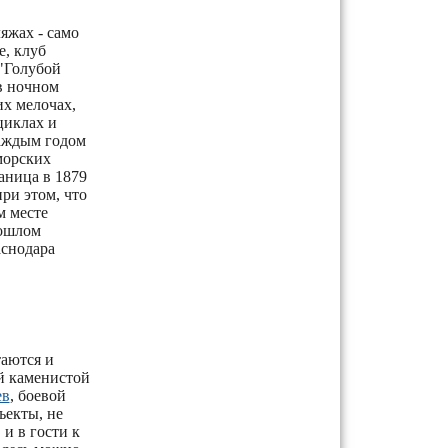
яжах - само
е, клуб
"Голубой
 в ночном
их мелочах,
циклах и
каждым годом
морских
аница в 1879
ри этом, что
м месте
рошлом
аснодара
таются и
й каменистой
ев
, боевой
ъекты, не
и в гости к