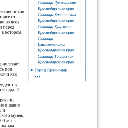
Станица Должанская
Краснодарского края
ественников.
Станица Калининская
торге от
Краснодарского края
ко из всех
з перед
Станица Кущевская
, в котором
Краснодарского края
Станица
Елизаветинская
Краснодарского края
Станица Тбилисская
Краснодарского края
Привлекает
сь под
Город Краснодар
...
сячи как
-
ендуют в
и ягоды. И
ракань.
ие в давно
у и
кого музея,
00 лет в
ткрытым