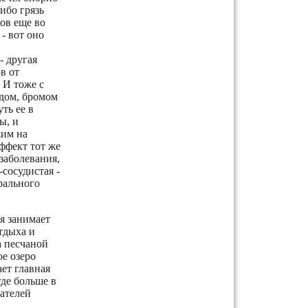
ибо грязь
ов еще во
- вот оно
- другая
в от
 И тоже с
одом, бромом
ть ее в
ы, и
жим на
ффект тот же
заболевания,
сосудистая -
рального
я занимает
тдыха и
а песчаной
ое озеро
ет главная
где больше в
тателей