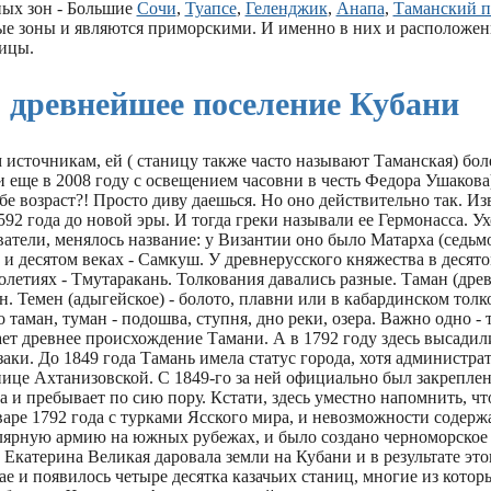
ых зон - Большие
Сочи
,
Туапсе
,
Геленджик
,
Анапа
,
Таманский п
е зоны и являются приморскими. И именно в них и расположе
ицы.
- древнейшее поселение Кубани
сточникам, ей ( станицу также часто называют Таманская) боле
и еще в 2008 году с освещением часовни в честь Федора Ушакова
бе возраст?! Просто диву даешься. Но оно действительно так. Из
592 года до новой эры. И тогда греки называли ее Гермонасса. У
атели, менялось название: у Византии оно было Матарха (седьмо
 и десятом веках - Самкуш. У древнерусского княжества в десято
летиях - Тмутаракань. Толкования давались разные. Таман (древ
. Темен (адыгейское) - болото, плавни или в кабардинском толк
о таман, туман - подошва, ступня, дно реки, озера. Важно одно -
ет древнее происхождение Тамани. А в 1792 году здесь высадил
аки. До 1849 года Тамань имела статус города, хотя администра
ице Ахтанизовской. С 1849-го за ней официально был закреплен
а и пребывает по сию пору. Кстати, здесь уместно напомнить, чт
аре 1792 года с турками Ясского мира, и невозможности содержа
улярную армию на южных рубежах, и было создано черноморское 
 Екатерина Великая даровала земли на Кубани и в результате это
ае и появилось четыре десятка казачьих станиц, многие из кото