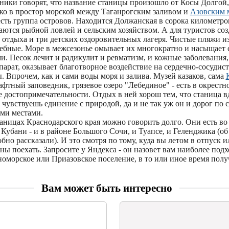
ники говорят, что название станицы произошло от Косы Долгой,
еко в простор морской между Таганрогским заливом и
Азовским 
сть группа островов. Находится Должанская в сорока километров
ются рыбной ловлей и сельским хозяйством. А для туристов соз
з отдыха и три детских оздоровительных лагеря. Чистые пляжи из
ебные. Море в межсезонье омывает их многократно и насыщает
. Песок лечит и радикулит и ревматизм, и кожные заболевания,
арат, оказывает благотворное воздействие на сердечно-сосудис
 Впрочем, как и сами воды моря и залива. Музей казаков, сама
тный заповедник, грязевое озеро "Лебединое" - есть в окрестн
 достопримечательности. Отдых в ней хорош тем, что станица в
ь чувствуешь единение с природой, да и не так уж он и дорог по 
ми местами.
ницах Краснодарского края можно говорить долго. Они есть во 
Кубани - и в районе Большого Сочи, и Туапсе, и Геленджика (об
но рассказали). И это смотря по тому, куда вы летом в отпуск и
ы поехать. Запросите у Яндекса - он назовет вам наиболее под
номорское или Приазовское поселение, в то или иное время пол
Вам может быть интересно