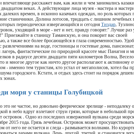
 впечатляюще расскажет вам, как жили и чем занимались казаки
двадцатом веках. А действующие лица музея - мастера и масте
 далеких времен, в исконно казачьих одеждах, но роль которых
шние станичники. Долина лотосов, тридцать с лишним лечебных 
 которых периодически извергающийся и сегодня
Тиздар
, Тузлинс
овок, уходящий в море - нет и нет, правду говорят:" Лучше раз 
!" Приезжайте в станицу Таманскую, и она покорит вас своей
ю, а также все более бросающейся в глаза современностью. Удо
 развлечениями на воде, гостиницы и гостевые дома, пансионат
 лагерь, фантастические по природной красоте мыс Панагия и 
елков в радиусе десяти двадцати пяти километров Волна, Весело
это и многое другое как ничто другое располагают к активному о
м - именно тем туристам, кто устал от мегаполисов, хотел бы п
 шума городского. Кстати, и отдых здесь стоит на порядок дешевл
х зонах.
еди моря у станицы Голубицкой
о это не частое, но довольно феерическое зрелище - неподалеку о
кой в небо вдруг взлетают струи грязи, которые в небольшой п
т островок . Одно из последних извержений вулкана среди морс
бре 2015 года. Грязь лечебная. Островок может просуществовать
ом от него не остается и следа - размывается волнами. Но курор
оваться дарами вулкана. День, другой, третий, и становится лег