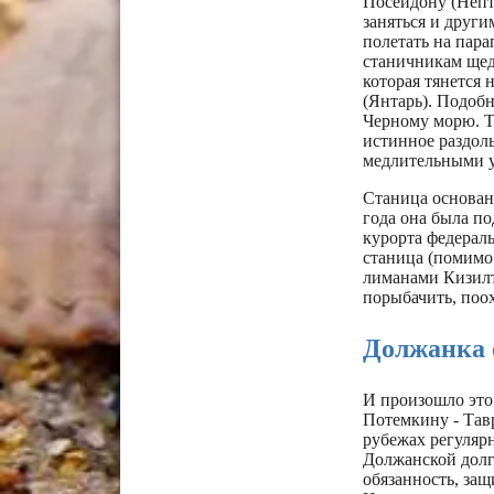
Посейдону (Непт
заняться и друг
полетать на пара
станичникам щед
которая тянется 
(Янтарь). Подоб
Черному морю. Те
истинное раздол
медлительными 
Станица основана
года она была п
курорта федераль
станица (помимо
лиманами Кизилт
порыбачить, поо
Должанка 
И произошло это
Потемкину - Тав
рубежах регуляр
Должанской долг
обязанность, защ