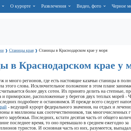
я
О курорте
Развлечения
Видео, фото
Черное м
ии
Станицы края
Станицы в Краснодарском крае у моря
❱
❱
ы в Краснодарском крае у 
уж и много регионов, где есть настоящие казачьи станицы в пол
а этого слова. Исключительное положение в этом плане занимае
считывается более двух сотен. Их принято делить на степные, п
 и приморские, расположенные у берегов двух теплых морей - Ч
следних подробнее и остановимся. И прежде всего следует напо
рай
- ведущий курорт федерального значения, на отдых и лечени
оны и миллионы как соотечественников, так многочисленных г
его зарубежья. Последних, кстати десятая часть от общего колич
ание последнее время, то оно превышало в среднем ежегодно за
лионов туристов. И основная часть из них, разумеется, выпадал