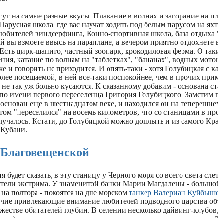
уг на самые разные вкусы. Плавание в волнах и загорание на пл
 Парусная школа, где вас научат ходить под белым парусом на яхт
любителей виндсерфинга, Конно-спортивная школа, база отдыха 
ой вы взмоете ввысь на параплане, а вечером приятно отдохнете
Есть цирк-шапито, частный зоопарк, крокодиловая ферма. О так
ения, катание по волнам на "таблетках", "бананах", водных мото
же и говорить не приходится. И опять-таки - хотя Голубицкая с 
олее посещаемой, в ней все-таки поспокойнее, чем в прочих при
 не так уж больно кусаются. К сказанному добавим - основана ст
 по имени первого переселенца Григория Голубицкого. Заметим п
основан еще в шестнадцатом веке, и находился он на теперешне
том "переселился" на восемь километров, что со станицами в п
лучалось. Кстати, до Голубицкой можно доплыть и из самого Кр
 Кубани.
 Благовещенской
я будет сказать, в эту станицу у Черного моря со всего света сле
тели экстрима. У знаменитой банки Марии Магдалены - большо
на полтора - покоятся на дне морском
танкер Валериан Куйбыш
чие привлекающие внимание любителей подводного царства об
жестве обитателей глубин. В селении несколько дайвинг-клубов, 