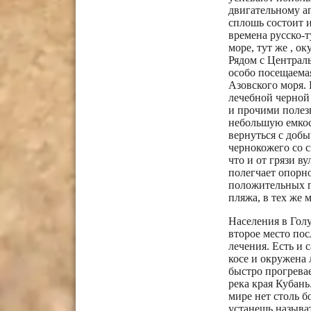
двигательному ап
сплошь состоит и
времена русско-т
море, тут же , ок
Рядом с Централь
особо посещаемая
Азовского моря. 
лечебной черной
и прочими полез
небольшую емкост
вернуться с добы
чернокожего со 
что и от грязи в
полегчает опорно
положительных по
пляжа, в тех же 
Населения в Голу
второе место по
лечения. Есть и 
косе и окружена 
быстро прогрева
река края Кубань
мире нет столь б
устанешь называт