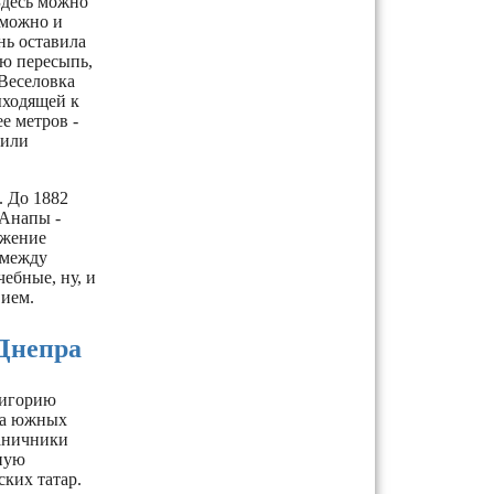
Здесь можно
 можно и
нь оставила
ю пересыпь,
 Веселовка
ыходящей к
е метров -
 или
. До 1882
 Анапы -
ожение
 между
ебные, ну, и
вием.
Днепра
ригорию
на южных
таничники
ную
ких татар.