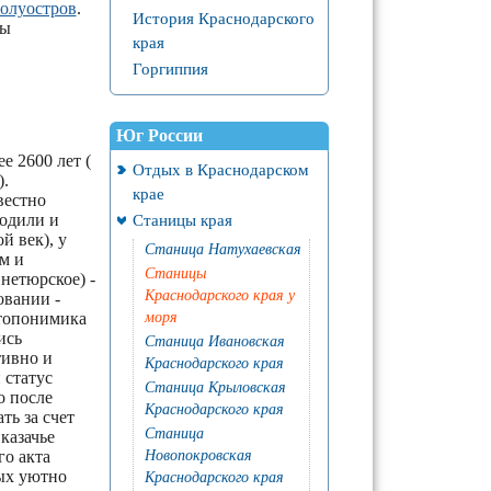
олуостров
.
История Краснодарского
ны
края
Горгиппия
Юг России
е 2600 лет (
Отдых в Краснодарском
).
крае
вестно
ходили и
Станицы края
й век), у
Станица Натухаевская
м и
Станицы
нетюрское) -
Краснодарского края у
овании -
 топонимика
моря
ись
Станица Ивановская
тивно и
Краснодарского края
 статус
Станица Крыловская
о после
Краснодарского края
ть за счет
Станица
казачье
го акта
Новопокровская
рых уютно
Краснодарского края