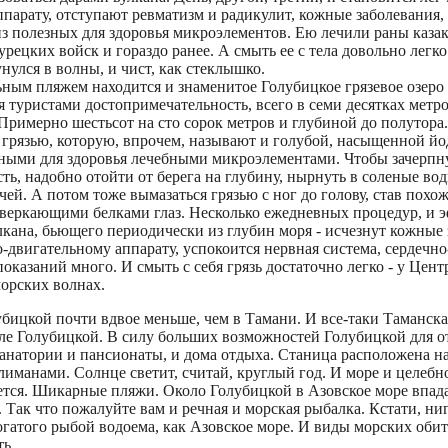
парату, отступают ревматизм и радикулит, кожные заболевания, 
з полезных для здоровья микроэлементов. Ею лечили раны казак
урецких войск и гораздо ранее. А смыть ее с тела довольно легко 
унулся в волны, и чист, как стеклышко.
ным пляжем находится и знаменитое Голубицкое грязевое озеро 
 туристами достопримечательность, всего в семи десятках метро
Примерно шестьсот на сто сорок метров и глубиной до полутора.
 грязью, которую, впрочем, называют и голубой, насыщенной й
ными для здоровья лечебными микроэлементами. Чтобы зачерпну
ь, надобно отойти от берега на глубину, нырнуть в соленые вод
чей. А потом тоже вымазаться грязью с ног до голову, став похо
сверкающими белками глаз. Несколько ежедневных процедур, и э
улкана, бьющего периодически из глубин моря - исчезнут кожные 
-двигательному аппарату, успокоится нервная система, сердечно-
казаний много. И смыть с себя грязь достаточно легко - у Цент
морских волнах.
бицкой почти вдвое меньше, чем в Тамани. И все-таки Таманска
сле Голубицкой. В силу больших возможностей Голубицкой для о
санатории и пансионаты, и дома отдыха. Станица расположена н
лиманами. Солнце светит, считай, круглый год. И море и целебн
ется. Шикарные пляжи. Около Голубицкой в Азовское море впада
. Так что пожалуйте вам и речная и морская рыбалка. Кстати, ни
огатого рыбой водоема, как Азовское море. И виды морских оби
ь.