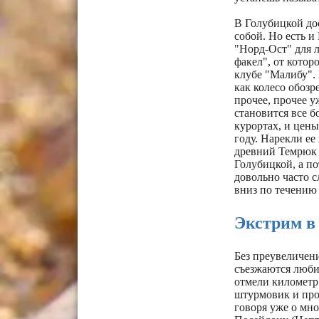
В Голубицкой дос
собой. Но есть и
"Норд-Ост" для 
факел", от котор
клубе "Малибу". 
как колесо обозр
прочее, прочее у
становится все б
курортах, и цены
году. Нарекли ее
древний Темрюк 
Голубицкой, а по
довольно часто с
вниз по течению
Экстрим в
Без преувеличени
съезжаются люби
отмели километр 
штурмовик и про
говоря уже о мно