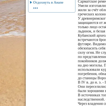
Сарматские реме
Отдохнуть в Анапе
...
Умели изготавлив
жили за счёт обл
греческих колон
У древнеримског
защищаются от ж
только лицо оста
льдинок, и белая
Кубанский археол
встречаются брон
футляре. Видимо,
обезопасить себя
силу огня. Не сл
по представления
покойников долж
на дно могилы. 
использовали ку
погребения, обн
до станицы Воро
В IV в. до н. э. 
Они переселилис
были хорошими в
В источниках то
наследственной.
Через владения 