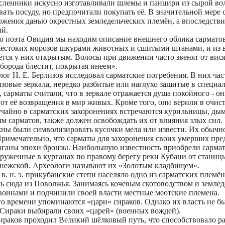
сленники искусно изготавливали шлемы и панцири из сырой во
ать посуду, но предпочитали покупать её. В значительной мере 
ожения данью окрестных земледельческих племён, а впоследстви
ий.
о поэта Овидия мы находим описание внешнего облика сармато
естоких морозов шкурами животных и сшитыми штанами, и из в
ётся у них открытым. Волосы при движении часто звенят от вис
 борода блестит, покрытая инеем».
ог Н. Е. Берлизов исследовал сарматские погребения. В них час
зовые зеркала, нередко разбитые или наглухо зашитые в специа
 сарматы считали, что в зеркале отражается душа покойного - он
 от её возвращения в мир живых. Кроме того, они верили в очи
учайно в сарматских захоронениях встречаются курильницы, дым
м сарматов, также должен освобождать их от влияния злых сил.
ны были символизировать кусочки мела или извести. Их обычн
Примечательно, что сарматы для захоронения своих умерших пре
рганы эпохи бронзы. Наибольшую известность приобрели сарма
аруженные в курганах по правому берегу реки Кубани от станиц
нежской. Археологи называют их «Золотым кладбищем».
- I в. н. э. прикубанские степи населяло одно из сарматских племён
ь сюда из Поволжья. Занимаясь кочевым скотоводством и землед
оинами и подчинили своей власти местные меотские племена.
го времени упоминаются «цари» сираков. Однако их власть не б
 Сираки выбирали своих «царей» (военных вождей).
сираков проходил Великий шёлковый путь, что способствовало р