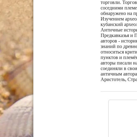
торговли. Торго
соседними племе
обнаружено на п
Изучением архео
кубанский архео
Античные истори
Предкавказья и 
авторов - истори
знаний по древн
относиться крит
пунктов и племё
авторы писали на
соединяли в сво
античным авторам
Аристотель, Стра