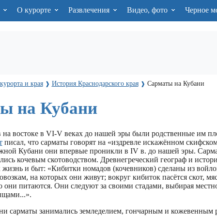
я
О курорте
Развлечения
Видео, фото
Черное м
курорта и края
История Краснодарского края
Сарматы на Кубани
❱
❱
ы на Кубани
 на востоке в VI-V веках до нашей эры были родственные им пл
т
писал, что сарматы говорят на «издревле искажённом скифском
жной Кубани они впервые проникли в IV в. до нашей эры. Сарм
лись кочевым скотоводством. Древнегреческий географ и истор
 жизнь и быт: «Кибитки номадов (кочевников) сделаны из войло
возкам, на которых они живут; вокруг кибиток пасётся скот, мя
о они питаются. Они следуют за своими стадами, выбирая местн
щами...».
ни сарматы занимались земледелием, гончарным и кожевенным 