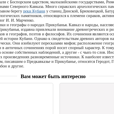
вали с Боспорским царством, малоазийскими государствами, Рим
нами Северного Кавказа. Много сиракских археологических па
равом берегу
реки Кубани
у станиц Динской, Брюховецкой, Батур
логических памятников, относящихся к племени сираков, активн
лог И. И. Марченко.
ки и географы о народах Прикубанья. Кавказ и народы, населя
Прикубанья, издавна привлекали внимание древнегреческих и р
ков и географов, поэтов и философов. Их сочинения являются о
ей истории Кубани. Однако к свидетельствам древних авторов н
ически. Они изобилуют пересказами мифов; расположение геогр
н в античных сочинениях порой носит спорный характер. К тому
 основе собственных наблюдений, а другие - с чьих-то слов. Ин
их произведениях разновременные источники. К наиболее извес
, писавшим о Предкавказье и Прикубанье, относятся Геродот, Г
бон и другие.
Вам может быть интересно