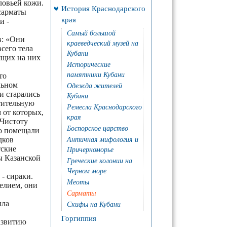
ловьей кожи.
История Краснодарского
сарматы
края
и -
Самый большой
в: «Они
краеведческий музей на
сего тела
Кубани
ящих на них
Исторические
памятники Кубани
то
льном
Одежда жителей
и старались
Кубани
стительную
Ремесла Краснодарского
 от которых,
края
 Чистоту
Боспорское царство
о помещали
дков
Античная мифология и
тские
Причерноморье
ы Казанской
Греческие колонии на
Черном море
 - сираки.
Меоты
елием, они
Сарматы
ыла
Скифы на Кубани
Горгиппия
азвитию