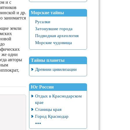
ом и с
мятников
Морские тайны
инской и др.
о занимается
Русалки
ющие земли
Затонувшие города
имских
Подводная археология
сновой
Морские чудовища
адо
афических
 же одни
огда авторы
Тайны планеты
тным
Древнии цивилизации
иппократ,
Юг России
Отдых в Краснодарском
крае
Станицы края
Город Краснодар
...