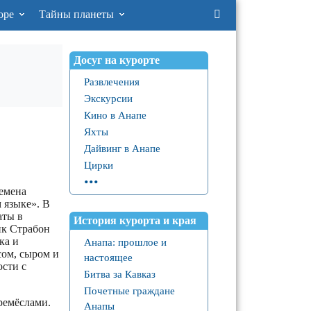
оре
Тайны планеты
Досуг на курорте
Развлечения
Экскурсии
Кино в Анапе
Яхты
Дайвинг в Анапе
Цирки
...
емена
 языке». В
аты в
История курорта и края
ик Страбон
ка и
Анапа: прошлое и
сом, сыром и
настоящее
ости с
Битва за Кавказ
Почетные граждане
ремёслами.
Анапы