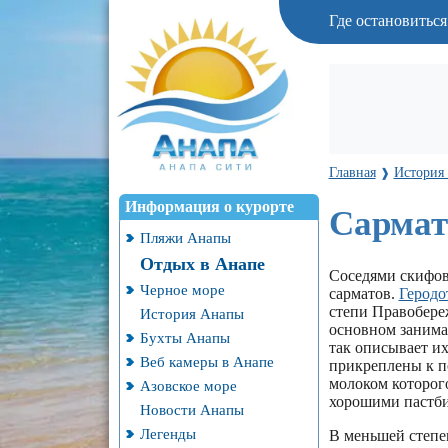
Где остановитьс
Главная
История 
❱
Информация о курорте
Сармат
Пляжи Анапы
Отдых в Анапе
Соседями скифов
Черное море
сарматов.
Геродо
степи Правобере
История Анапы
основном занима
Бухты Анапы
так описывает их
Веб камеры в Анапе
прикреплены к по
молоком которог
Азовское море
хорошими пастби
Новости Анапы
Легенды
В меньшей степе