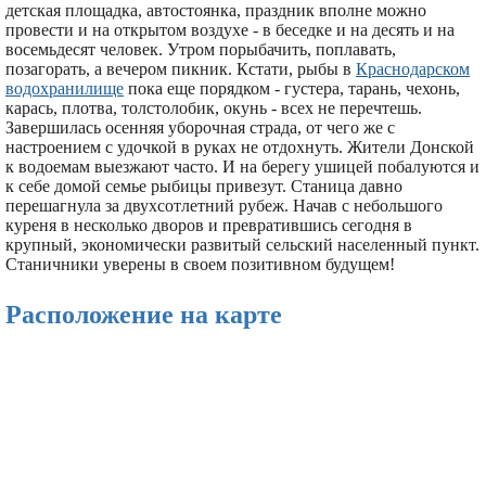
детская площадка, автостоянка, праздник вполне можно
провести и на открытом воздухе - в беседке и на десять и на
восемьдесят человек. Утром порыбачить, поплавать,
позагорать, а вечером пикник. Кстати, рыбы в
Краснодарском
водохранилище
пока еще порядком - густера, тарань, чехонь,
карась, плотва, толстолобик, окунь - всех не перечтешь.
Завершилась осенняя уборочная страда, от чего же с
настроением с удочкой в руках не отдохнуть. Жители Донской
к водоемам выезжают часто. И на берегу ушицей побалуются и
к себе домой семье рыбицы привезут. Станица давно
перешагнула за двухсотлетний рубеж. Начав с небольшого
куреня в несколько дворов и превратившись сегодня в
крупный, экономически развитый сельский населенный пункт.
Станичники уверены в своем позитивном будущем!
Расположение на карте