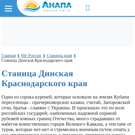
Главная
Юг России
Станицы края
❱
❱
❱
Станица Динская Краснодарского края
Станица Динская
Краснодарского края
Один из сорока куреней, которые основали на землях Кубани
переселенцы - причерноморские казаки, считай, Запорожской
сечи, братья - славяне с Украины. И произошло это по воле
российских государей, озабоченных надежной охраной
рубежей южных границ Отечества, много страдавших от
набегов воинственных горцев Великого Кавказа, а тем паче от
турок, которые нет-нет и стремились военным путем отнять у
нас стратегически важные, в том числе, приморские города