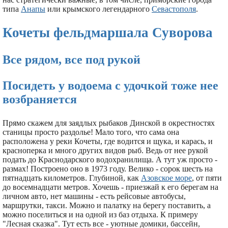
типа
Анапы
или крымского легендарного
Севастополя
.
Кочеты фельдмаршала Суворова
Все рядом, все под рукой
Посидеть у водоема с удочкой тоже нее
возбраняется
Прямо скажем для заядлых рыбаков Динской в окрестностях
станицы просто раздолье! Мало того, что сама она
расположена у реки Кочеты, где водится и щука, и карась, и
красноперка и много других видов рыб. Ведь от нее рукой
подать до Краснодарского водохранилища. А тут уж просто -
размах! Построено оно в 1973 году. Велико - сорок шесть на
пятнадцать километров. Глубиной, как
Азовское море
, от пяти
до восемнадцати метров. Хочешь - приезжай к его берегам на
личном авто, нет машины - есть рейсовые автобусы,
маршрутки, такси. Можно и палатку на берегу поставить, а
можно поселиться и на одной из баз отдыха. К примеру
"Лесная сказка". Тут есть все - уютные домики, бассейн,