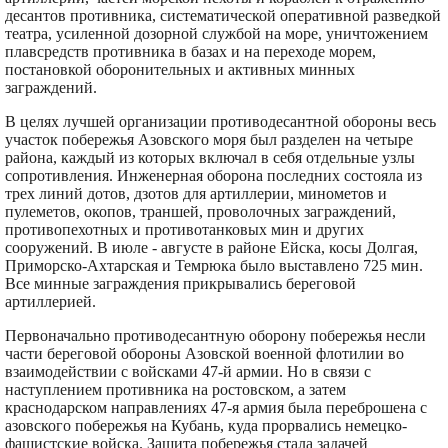
десантов противника, систематической оперативной разведкой
театра, усиленной дозорной службой на море, уничтожением
плавсредств противника в базах и на переходе морем,
постановкой оборонительных и активных минных
заграждений.
В целях лучшей организации противодесантной обороны весь
участок побережья Азовского моря был разделен на четыре
района, каждый из которых включал в себя отдельные узлы
сопротивления. Инженерная оборона последних состояла из
трех линий дотов, дзотов для артиллерии, минометов и
пулеметов, окопов, траншей, проволочных заграждений,
противопехотных и противотанковых мин и других
сооружений. В июле - августе в районе Ейска, косы Долгая,
Приморско-Ахтарская и Темрюка было выставлено 725 мин.
Все минные заграждения прикрывались береговой
артиллерией.
Первоначально противодесантную оборону побережья несли
части береговой обороны Азовской военной флотилии во
взаимодействии с войсками 47-й армии. Но в связи с
наступлением противника на ростовском, а затем
краснодарском направлениях 47-я армия была переброшена с
азовского побережья на Кубань, куда прорвались немецко-
фашистские войска. Защита побережья стала задачей