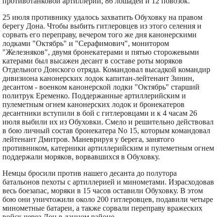
противотанковой артиллерии, 86 лошадей и 12 повозок.
25 июля противнику удалось захватить Обуховку на правом
берегу Дона. Чтобы выбить гитлеровцев из этого селения и
сорвать его переправу, вечером того же дня канонерскими
лодками "Октябрь" и "Серафимович", монитором
"Железняков", двумя бронекатерами и пятью сторожевыми
катерами был высажен десант в составе роты моряков
Отдельного Донского отряда. Командовал высадкой командир
дивизиона канонерских лодок капитан-лейтенант Зинин,
десантом - военком канонерской лодки "Октябрь" старший
политрук Еременко. Поддержанные артиллерийским и
пулеметным огнем канонерских лодок и бронекатеров
десантники вступили в бой с гитлеровцами и к 4 часам 26
июля выбили их из Обуховки. Смело и решительно действовал
в бою личный состав бронекатера No 15, которым командовал
лейтенант Дмитров. Маневрируя у берега, занятого
противником, катерники артиллерийским и пулеметным огнем
поддержали моряков, ворвавшихся в Обуховку.
Немцы бросили против нашего десанта до полутора
батальонов пехоты с артиллерией и минометами. Израсходовав
весь боезапас, моряки в 15 часов оставили Обуховку. В этом
бою они уничтожили около 200 гитлеровцев, подавили четыре
минометные батареи, а также сорвали переправу вражеских
войск через Дон в данном районе.