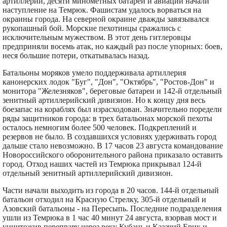
артиллерии, десяти минометных батарей и авиации начали
наступление на Темрюк. Фашистам удалось ворваться на
окраины города. На северной окраине дважды завязывался
рукопашный бой. Морские пехотинцы сражались с
исключительным мужеством. В этот день гитлеровцы
предприняли восемь атак, но каждый раз после упорных: боев,
неся большие потери, откатывалась назад.
Батальоны моряков умело поддерживала артиллерия
канонерских лодок "Буг", "Дон", "Октябрь", "Ростов-Дон" и
монитора "Железняков", береговые батареи и 142-й отдельный
зенитный артиллерийский дивизион. Но к концу дня весь
боезапас на кораблях был израсходован. Значительно поредели
ряды защитников города: в трех батальонах морской пехоты
осталось немногим более 500 человек. Подкреплений и
резервов не было. В создавшихся условиях удерживать город
дальше стало невозможно. В 17 часов 23 августа командование
Новороссийского оборонительного района приказало оставить
город. Отход наших частей из Темрюка прикрывал 124-й
отдельный зенитный артиллерийский дивизион.
Части начали выходить из города в 20 часов. 144-й отдельный
батальон отходил на Красную Стрелку, 305-й отдельный и
Азовский батальоны - на Пересыпь. Последние подразделения
ушли из Темрюка в 1 час 40 минут 24 августа, взорвав мост и
уничтожив переправу через реку Кубань и Казачий Ерик и