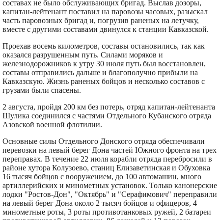
составах не было обслуживающих бригад. Выслав дозоры,
капитан-лейтенант поставил на паровозы часовых, разыскал
часть паровозных бригад и, погрузив раненых на летучку,
вместе с другими составами двинулся к станции Кавказской.
Проехав восемь километров, составы остановились, так как
оказался разрушенным путь. Силами моряков и
железнодорожников к утру 30 июля путь был восстановлен,
составы отправились дальше и благополучно прибыли на
Кавказскую. Жизнь раненых бойцов и несколько составов с
грузами были спасены.
2 августа, пройдя 200 км без потерь, отряд капитан-лейтенанта
Шулика соединился с частями Отдельного Кубанского отряда
Азовской военной флотилии.
Основные силы Отдельного Донского отряда обеспечивали
перевозки на левый берег Дона частей Южного фронта на трех
переправах. В течение 22 июля корабли отряда перебросили в
районе хутора Колузоево, станиц Елизаветинская и Обуховка
16 тысяч бойцов с вооружением, до 100 автомашин, много
артиллерийских и минометных установок. Только канонерские
лодки "Ростов-Дон", "Октябрь" и "Серафимович" переправили
на левый берег Дона около 2 тысяч бойцов и офицеров, 4
минометные роты, 3 роты противотанковых ружей, 2 батареи