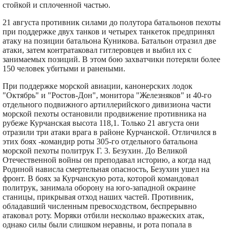
стойкой и сплоченной частью.
21 августа противник силами до полутора батальонов пехоты
при поддержке двух танков и четырех танкеток предпринял
атаку на позиции батальона Куникова. Батальон отразил две
атаки, затем контратаковал гитлеровцев и выбил их с
занимаемых позиций. В этом бою захватчики потеряли более
150 человек убитыми и ранеными.
При поддержке морской авиации, канонерских лодок
"Октябрь" и "Ростов-Дон", монитора "Железняков" и 40-го
отдельного подвижного артиллерийского дивизиона части
морской пехоты остановили продвижение противника на
рубеже Курчанская высота 118,1. Только 21 августа они
отразили три атаки врага в районе Курчанской. Отличился в
этих боях -командир роты 305-го отдельного батальона
морской пехоты политрук Г. 3. Безухин. До Великой
Отечественной войны он преподавал историю, а когда над
Родиной нависла смертельная опасность, Безухин ушел на
фронт. В боях за Курчанскую рота, которой командовал
политрук, занимала оборону на юго-западной окраине
станицы, прикрывая отход наших частей. Противник,
обладавший численным превосходством, беспрерывно
атаковал роту. Моряки отбили несколько вражеских атак,
однако силы были слишком неравны, и рота попала в