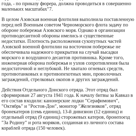
года, - по приказу фюрера, должна проводиться в совершенно
маленьких масштабах"7.
В целом Азовская военная флотилия выполнила поставленную
перед ней Военным советом Черноморского флота задачу по
обороне побережья Азовского моря. Однако в организации
противодесантной обороны имелись и существенные
недостатки. Плотность расположения сухопутных частей
Азовской военной флотилии на восточном побережье не
обеспечивала надежного прикрытия на случай высадки
морского и воздушного десантов противника. Кроме того,
инженерная оборона побережья и узлов сопротивления была
недостаточной и неглубокой. Не хватало огневых средств,
противотанковых и противопехотных мин, проволочных
заграждений, стрелковых окопов и других заграждений.
Действия Отдельного Донского отряда. Этот отряд был
сформирован 27 августа 1941 года. К началу битвы за Кавказ в
его состав входили: канонерские лодки "Серафимович",
"Октябрь" и "Ростов-Дон", монитор "Железняков", отряд
бронекатеров (семь единиц), 13-й дивизион (12 единиц) и
отдельный отряд (9 единиц) сторожевых катеров, бронепоезд
"За Родину" и рота моряков, созданная из личного состава
кораблей отряда (150 человек).