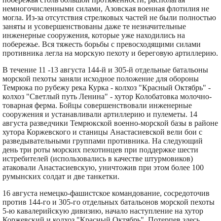
немногочисленными силами, Азовская военная флотилия не
могла. Из-за отсутствия стрелковых частей не были полностью
заняты и усовершенствованы даже те незначительные
инженерные сооружения, которые уже находились на
побережье. Вся тяжесть борьбы с превосходящими силами
противника легла на морскую пехоту и береговую артиллерию.
В течение 11 -13 августа 144-й и 305-й отдельные батальоны
морской пехоты заняли исходное положение для обороны
Темрюка по рубежу река Курка - колхоз "Красный Октябрь" -
колхоз "Светлый путь Ленина" - хутор Колобатовка молочно-
товарная ферма. Бойцы совершенствовали инженерные
сооружения и устанавливали артиллерию и пулеметы. 14
августа разведчики Темрюкской военно-морской базы в районе
хутора Коржевского и станицы Анастасиевской вели бои с
разведывательными группами противника. На следующий
день три роты морских пехотинцев при поддержке шести
истребителей (использовались в качестве штурмовиков)
атаковали Анастасиевскую, уничтожив при этом более 100
румынских солдат и две танкетки.
16 августа немецко-фашистское командование, сосредоточив
против 144-го и 305-го отдельных батальонов морской пехоты
5-ю кавалерийскую дивизию, начало наступление на хутор
Коржевский и колхоз "Красный Октябрь". Потерпев здесь