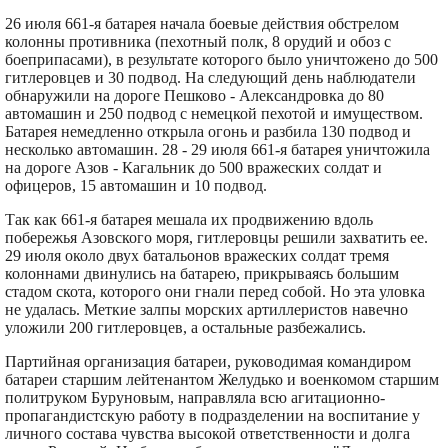
26 июля 661-я батарея начала боевые действия обстрелом
колонны противника (пехотный полк, 8 орудий и обоз с
боеприпасами), в результате которого было уничтожено до 500
гитлеровцев и 30 подвод. На следующий день наблюдатели
обнаружили на дороге Пешково - Александровка до 80
автомашин и 250 подвод с немецкой пехотой и имуществом.
Батарея немедленно открыла огонь и разбила 130 подвод и
несколько автомашин. 28 - 29 июля 661-я батарея уничтожила
на дороге Азов - Кагальник до 500 вражеских солдат и
офицеров, 15 автомашин и 10 подвод.
Так как 661-я батарея мешала их продвижению вдоль
побережья Азовского моря, гитлеровцы решили захватить ее.
29 июля около двух батальонов вражеских солдат тремя
колоннами двинулись на батарею, прикрываясь большим
стадом скота, которого они гнали перед собой. Но эта уловка
не удалась. Меткие залпы морских артиллеристов навечно
уложили 200 гитлеровцев, а остальные разбежались.
Партийная организация батареи, руководимая командиром
батареи старшим лейтенантом Желудько и военкомом старшим
политруком Буруновым, направляла всю агитационно-
пропагандистскую работу в подразделении на воспитание у
личного состава чувства высокой ответственности и долга