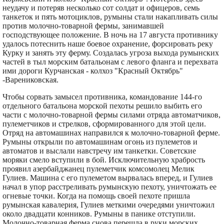
неудачу и потеряв несколько сот солдат и офицеров, семь
танкеток и пять мотоциклов, румыны стали накапливать силы
против молочно-товарной фермы, занимавшей
господствующее положение. В ночь на 17 августа противнику
удалось потеснить наше боевое охранение, форсировать реку
Курку и занять эту ферму. Создалась угроза выхода румынских
частей в тыл морским батальонам с левого фланга и перехвата
ими дороги Курчанская - колхоз "Красный Октябрь"
-Варениковская.
Чтобы сорвать замысел противника, командование 144-го
отдельного батальона морской пехоты решило выбить его
части с молочно-товарной фермы силами отряда автоматчиков,
пулеметчиков и стрелков, сформированного для этой цели.
Отряд на автомашинах направился к молочно-товарной ферме.
Румыны открыли по автомашинам огонь из пулеметов и
автоматов и выслали навстречу им танкетки. Советские
моряки смело вступили в бой. Исключительную храбрость
проявил азербайджанец пулеметчик комсомолец Мелик
Гулиев. Машина с его пулеметом вырвалась вперед, и Гулиев
начал в упор расстреливать румынскую пехоту, уничтожать ее
огневые точки. Когда на помощь своей пехоте пришла
румынская кавалерия, Гулиев меткими очередями уничтожил
около двадцати конников. Румыны в панике отступили.
Молочно-товарная ферма снова перешла в руки морских