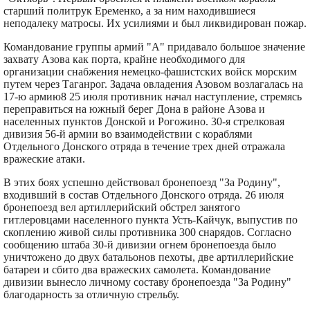
старший политрук Еременко, а за ним находившиеся
неподалеку матросы. Их усилиями и был ликвидирован пожар.
Командование группы армий "А" придавало большое значение
захвату Азова как порта, крайне необходимого для
организации снабжения немецко-фашистских войск морским
путем через Таганрог. Задача овладения Азовом возлагалась на
17-ю армию8 25 июля противник начал наступление, стремясь
переправиться на южный берег Дона в районе Азова и
населенных пунктов Донской и Рогожино. 30-я стрелковая
дивизия 56-й армии во взаимодействии с кораблями
Отдельного Донского отряда в течение трех дней отражала
вражеские атаки.
В этих боях успешно действовал бронепоезд "За Родину",
входивший в состав Отдельного Донского отряда. 26 июля
бронепоезд вел артиллерийский обстрел занятого
гитлеровцами населенного пункта Усть-Кайчук, выпустив по
скоплению живой силы противника 300 снарядов. Согласно
сообщению штаба 30-й дивизии огнем бронепоезда было
уничтожено до двух батальонов пехоты, две артиллерийские
батареи и сбито два вражеских самолета. Командование
дивизии вынесло личному составу бронепоезда "За Родину"
благодарность за отличную стрельбу.