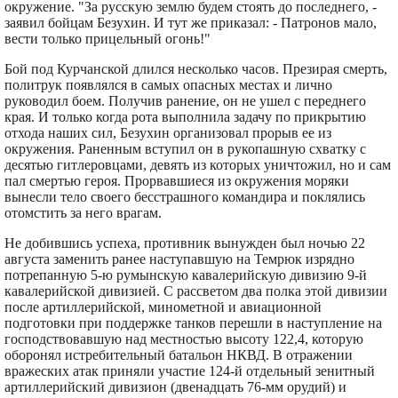
окружение. "За русскую землю будем стоять до последнего, -
заявил бойцам Безухин. И тут же приказал: - Патронов мало,
вести только прицельный огонь!"
Бой под Курчанской длился несколько часов. Презирая смерть,
политрук появлялся в самых опасных местах и лично
руководил боем. Получив ранение, он не ушел с переднего
края. И только когда рота выполнила задачу по прикрытию
отхода наших сил, Безухин организовал прорыв ее из
окружения. Раненным вступил он в рукопашную схватку с
десятью гитлеровцами, девять из которых уничтожил, но и сам
пал смертью героя. Прорвавшиеся из окружения моряки
вынесли тело своего бесстрашного командира и поклялись
отомстить за него врагам.
Не добившись успеха, противник вынужден был ночью 22
августа заменить ранее наступавшую на Темрюк изрядно
потрепанную 5-ю румынскую кавалерийскую дивизию 9-й
кавалерийской дивизией. С рассветом два полка этой дивизии
после артиллерийской, минометной и авиационной
подготовки при поддержке танков перешли в наступление на
господствовавшую над местностью высоту 122,4, которую
оборонял истребительный батальон НКВД. В отражении
вражеских атак приняли участие 124-й отдельный зенитный
артиллерийский дивизион (двенадцать 76-мм орудий) и