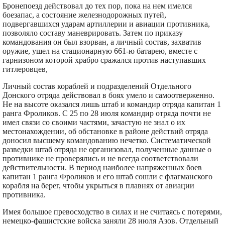
Бронепоезд действовал до тех пор, пока на нем имелся
боезапас, а состояние железнодорожных путей,
подвергавшихся ударам артиллерии и авиации противника,
позволяло составу маневрировать. Затем по приказу
командования он был взорван, а личный состав, захватив
оружие, ушел на стационарную 661-ю батарею, вместе с
гарнизоном которой храбро сражался против наступавших
гитлеровцев,
Личный состав кораблей и подразделений Отдельного
Донского отряда действовал в боях умело и самоотверженно.
Не на высоте оказался лишь штаб и командир отряда капитан 1
ранга Фроликов. С 25 по 28 июля командир отряда почти не
имел связи со своими частями, зачастую не знал о их
местонахождении, об обстановке в районе действий отряда
доносил высшему командованию нечетко. Систематической
разведки штаб отряда не организовал, полученные данные о
противнике не проверялись и не всегда соответствовали
действительности. В период наиболее напряженных боев
капитан 1 ранга Фроликов и его штаб сошли с флагманского
корабля на берег, чтобы укрыться в плавнях от авиации
противника.
Имея большое превосходство в силах и не считаясь с потерями,
немецко-фашистские войска заняли 28 июля Азов. Отдельный