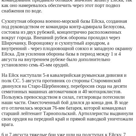
как оно намеревалось обеспечить через этот порт подвоз
снабжения по воде.
Сухопутная оборона военно-морской базы Ейска, созданная
под руководством ее командира контр-адмирала Белоусова,
состояла из двух рубежей, концентрично расположенных
вокруг города. Внешний рубеж обороны проходил через
Широчанку, Воронцовку и сухопутный аэродром, а
внутренний - через плодоовощной совхоз и западную окраину
Ейска. Для усиления обороны базы в период между 1 и 4
августа на внутреннем рубеже было дополнительно
установлено семь 45-мм орудий.
На Ейск наступали 5-я кавалерийская румынская дивизия и
полк СС. 5 августа противник со стороны Староминской
двинулся на Старо-Щербиновку, перебросив сюда на десяти
семитонных машинах автоматчиков и 40 мотоциклистов.
Пользуясь превосходством в силах, гитлеровцы потеснили
наши части. Ожесточенный бой длился до конца дня. В ходе
его отличилась морская 76-мм батарея, которой командовал
старший лейтенант Тарнопольский. Артиллеристы выдвинули
свои орудия на передний край и прямой наводкой уничтожали
врага.
6 и 7 августа тяжелые бои уже шли на подступах к Ейску. 7