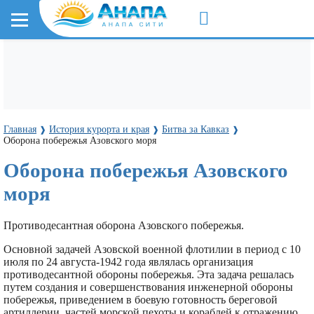
Главная
История курорта и края
Битва за Кавказ
❱
❱
❱
Оборона побережья Азовского моря
Оборона побережья Азовского
моря
Противодесантная оборона Азовского побережья.
Основной задачей Азовской военной флотилии в период с 10
июля по 24 августа-1942 года являлась организация
противодесантной обороны побережья. Эта задача решалась
путем создания и совершенствования инженерной обороны
побережья, приведением в боевую готовность береговой
артиллерии, частей морской пехоты и кораблей к отражению