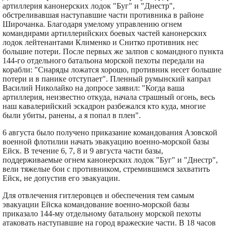
артиллерия канонерских лодок "Буг" и "Днестр",
обстреливавшая наступавшие части противника в районе
Широчанка. Благодаря умелому управлению огнем
командирами артиллерийских боевых частей канонерских
лодок лейтенантами Клименко и Снитко противник нес
большие потери. После первых же залпов с командного пункта
144-го отдельного батальона морской пехоты передали на
корабли: "Снаряды ложатся хорошо, противник несет большие
потери и в панике отступает". Пленный румынский капрал
Василий Николайко на допросе заявил: "Когда ваша
артиллерия, неизвестно откуда, начала страшный огонь, весь
наш кавалерийский эскадрон разбежался кто куда, многие
были убиты, ранены, а я попал в плен".
6 августа было получено приказание командования Азовской
военной флотилии начать эвакуацию военно-морской базы
Ейск. В течение 6, 7, 8 и 9 августа части базы,
поддерживаемые огнем канонерских лодок "Буг" и "Днестр",
вели тяжелые бои с противником, стремившимся захватить
Ейск, не допустив его эвакуации.
Для отвлечения гитлеровцев и обеспечения тем самым
эвакуации Ейска командование военно-морской базы
приказало 144-му отдельному батальону морской пехоты
атаковать наступавшие на город вражеские части. В 18 часов