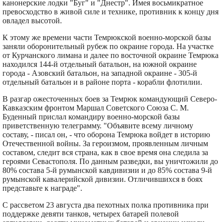
канонерские лодки "Буг" и "Днестр". Имея восьмикратное
превосходство в живой силе и технике, противник к концу дня
овладел высотой.
К этому же времени части Темрюкской военно-морской базы
заняли оборонительный рубеж по окраине города. На участке
от Курчанского лимана и далее по восточной окраине Темрюка
находился 144-й отдельный батальон, на южной окраине
города - Азовский батальон, на западной окраине - 305-й
отдельный батальон и в районе порта - корабли флотилии.
В разгар ожесточенных боев за Темрюк командующий Северо-
Кавказским фронтом Маршал Советского Союза С. М.
Буденный прислал командиру военно-морской базы
приветственную телеграмму. "Объявите всему личному
составу, - писал он, - что оборона Темрюка войдет в историю
Отечественной войны. За героизмом, проявленным личным
составом, следит вся страна, как в свое время она следила за
героями Севастополя. По данным разведки, вы уничтожили до
80% состава 5-й румынской кавдивизии и до 85% состава 9-й
румынской кавалерийской дивизии. Отличившихся в боях
представьте к награде".
С рассветом 23 августа два пехотных полка противника при
поддержке девяти танков, четырех батарей полевой