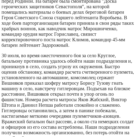
перед Родиной. На батарее была смонтирована "Доска
героических защитников Севастополя", на которой
помещались материалы о боевых делах береговой батареи
Героя Советского Союза старшего лейтенанта Воробьева. В
ходе боев парторганизация батареи приняла в свои ряды таких
храбрых воинов, как наводчик матрос Мирошниченко,
командир орудия матрос Гориславец, связист
корректировочного поста матрос Климов, командир 45-мм
батареи лейтенант Задорожный.
30 июля, во время ожесточенного боя за село Круглое,
батальону противника удалось обойти наши подразделения и,
проникнув в село, создать угрозу их окружения. Быстро
оценив обстановку, командир расчета счетверенного пулемета,
установленного на автомашине, комсомолец сержант
Вишняков приказал шоферу матросу Борису Тузову гнать
машину в село, навстречу гитлеровцам. Подъехав на близкое
расстояние, Вишняков открыл почти в упор огонь по
фашистам. Номера расчета матросы Яков Жабский, Виктор
Штопа и Даниил Непша работали спокойно и слаженно.
Гитлеровцы остановились, а затем в панике побежали,
настигаемые меткими очередями пулеметчиков-азовцев.
Вражеский батальон был рассеян, а около ста немецких солдат
и офицеров из его состава истреблены. Наши подразделения
получили возможность организованно, без потерь отойти на