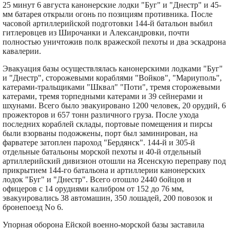
25 минут 6 августа канонерские лодки "Буг" и "Днестр" и 45-
мм батарея открыли огонь по позициям противника. После
часовой артиллерийской подготовки 144-й батальон выбил
гитлеровцев из Широчанки и Александровки, почти
полностью уничтожив полк вражеской пехоты и два эскадрона
кавалерии.
Эвакуация базы осуществлялась канонерскими лодками "Буг"
и "Днестр", сторожевыми кораблями "Войков", "Мариуполь",
катерами-тральщиками "Шквал" "Поти", тремя сторожевыми
катерами, тремя торпедными катерами и 39 сейнерами и
шхунами. Всего было эвакуировано 1200 человек, 20 орудий, 6
прожекторов и 657 тонн различного груза. После ухода
последних кораблей склады, портовые помещения и пирсы
были взорваны подожжены, порт был заминирован, на
фарватере затоплен пароход "Бердянск". 144-й и 305-й
отдельные батальоны морской пехоты и 40-й отдельный
артиллерийский дивизион отошли на Ясенскую переправу под
прикрытием 144-го батальона и артиллерии канонерских
лодок "Буг" и "Днестр". Всего отошло 2440 бойцов и
офицеров с 14 орудиями калибром от 152 до 76 мм,
эвакуировались 38 автомашин, 350 лошадей, 200 повозок и
бронепоезд No 6.
Упорная оборона Ейской военно-морской базы заставила