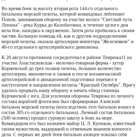
Во время боев за высоту вторая рота 144-го отдельного
батальона морской пехоты, которой командовал лейтенант
Попов, занимавшая оборону на участке колхоз "Светлый путь
Ленина" - река Курка до Колобатовки, в течение целого дня
вела бои, находясь в окружении. Затем рота пробилась к своим
частям. Большую помощь ей, как и другим подразделениям
морской пехоты, оказала артиллерия монитора "Железняков" и
40-го отдельного артиллерийского дивизиона.
К 20 августа противник сосредоточил в районе Темрюка11 на
участке Анастасиевская - молочно-товарная ферма - хутор
Коржевский до трех полков пехоты, большое количество
артиллерии, минометов и танков и после восьмичасовой
артиллерийской и авиационной подготовки перешел в
наступление в направлении колхоза "Красный Октябрь". Врагу
удалось прорвать нашу оборону и начать обход станицы
Курчанской с юга. Для усиления обороны Темрюка из личного
состава кораблей флотилии был сформирован Азовский
батальон морской пехоты (впоследствии этот батальон вошел в
состав 305-го отдельного батальона). Личный состав батальона
(500 человек) прошел суровую школу в боях на море.
Командиром его был назначен майор Ц. Л. Куников, известный
своим мужеством, выдержкой и отменным знанием военного
дела. С первых же дней боев батальон азовцев показал себя