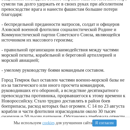
сумели так долго удержать ее в своих руках при абсолютном
превосходстве врага и нанести фашистам большие потери
благодаря:
- беспредельной преданности матросов, солдат и офицеров
Азовской военной флотилии социалистической Родине и
Коммунистической партии Советского Союза, являющейся
источником их массового героизма;
- правильной организации взаимодействия между частями
морской пехоты, корабельной и береговой артиллерией и
морской авиацией;
- умелому руководству боями командным составом.
Город Темрюк был оставлен частями военно-морской базы не
из-за тактического или иного просчета командиров,
руководивших его обороной, а вследствие десятикратного
превосходства противника, прорвавшегося к этому времени к
Новороссийску. Стало трудно доставлять в район боев
боеприпасы, расход которых был огромен. С 14 по 23 августа
корабли и части флотилии израсходовали около 30 тысяч
снарядов и 50 тысяч патронов. Обстановка требовала отвести
наши силы из-под Темрюка в район Новороссийска для
Мы используем
cookies
для улучшения сайта
Я согласен
защиты последнего.