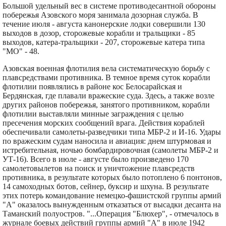
Большой удельный вес в системе противодесантной обороны
побережья Азовского моря занимала дозорная служба. В
течение июля - августа канонерские лодки совершили 130
выходов в дозор, сторожевые корабли и тральщики - 85
выходов, катера-тральщики - 207, сторожевые катера типа
"МО" - 48.
Азовская военная флотилия вела систематическую борьбу с
плавсредствами противника. В темное время суток корабли
флотилии появлялись в районе кос Белосарайская и
Бердянская, где плавали вражеские суда. Здесь, а также возле
других районов побережья, занятого противником, корабли
флотилии выставляли минные заграждения с целью
пресечения морских сообщений врага. Действия кораблей
обеспечивали самолеты-разведчики типа МБР-2 и И-16. Удары
по вражеским судам наносила и авиация: днем штурмовая и
истребительная, ночью бомбардировочная (самолеты МБР-2 и
УТ-16). Всего в июле - августе было произведено 170
самолетовылетов на поиск и уничтожение плавсредств
противника, в результате которых было потоплено 6 понтонов,
14 самоходных ботов, сейнер, буксир и шхуна. В результате
этих потерь командование немецко-фашистской группы армий
"А" оказалось вынужденным отказаться от высадки десанта на
Таманский полуостров. "...Операция "Блюхер", - отмечалось в
журнале боевых действий группы армий "А" в июле 1942