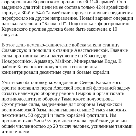
форсировании Керченского пролива всей 11-й армией. Оно
выделило для этой цели из ее состава только 42-й армейский
корпус, а 30-й и 54-й "армейские корпуса и другие соединения
перебросило на другое направление. Новый вариант операции
назывался условно "Блюхер II". Подготовка к форсированию
Керченского пролива должна была быть закончена к 10
августа.
В этот день немецко-фашистские войска заняли станицу
Славянскую и подошли к станице Анастасиевской. Главные
силы противника вели наступление на Краснодар,
Новороссийск, Армавир, Майкоп, Минеральные Воды. В
районе Керченского полуострова гитлеровцы
концентрировали десантные суда и боевые корабли.
Учитывая обстановку, командование Северо-Кавказского
фронта поставило перед Азовской военной флотилией задачу
создать надежную оборону района Темрюк и организовать
противодесантную оборону Таманского полуострова.
Сухопутные силы, выделенные для обороны Темрюкской
военно-морской базы, насчитывали свыше 2 тысяч морских
пехотинцев, 50 орудий и часть кораблей флотилии. Им
противостояли 5-я и 9-я румынские кавалерийские дивизии
общей численностью до 20 тысяч человек, усиленные танками
и танкетками.