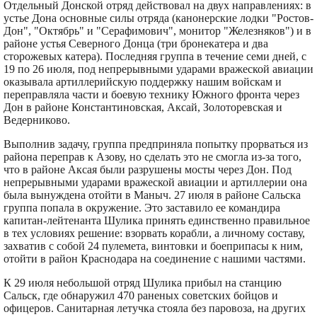
Отдельный Донской отряд действовал на двух направлениях: в
устье Дона основные силы отряда (канонерские лодки "Ростов-
Дон", "Октябрь" и "Серафимович", монитор "Железняков") и в
районе устья Северного Донца (три бронекатера и два
сторожевых катера). Последняя группа в течение семи дней, с
19 по 26 июля, под непрерывными ударами вражеской авиации
оказывала артиллерийскую поддержку нашим войскам и
переправляла части и боевую технику Южного фронта через
Дон в районе Константиновская, Аксай, Золоторевская и
Ведерниково.
Выполнив задачу, группа предприняла попытку прорваться из
района переправ к Азову, но сделать это не смогла из-за того,
что в районе Аксая были разрушены мосты через Дон. Под
непрерывными ударами вражеской авиации и артиллерии она
была вынуждена отойти в Маныч. 27 июля в районе Сальска
группа попала в окружение. Это заставило ее командира
капитан-лейтенанта Шулика принять единственно правильное
в тех условиях решение: взорвать корабли, а личному составу,
захватив с собой 24 пулемета, винтовки и боеприпасы к ним,
отойти в район Краснодара на соединение с нашими частями.
К 29 июля небольшой отряд Шулика прибыл на станцию
Сальск, где обнаружил 470 раненых советских бойцов и
офицеров. Санитарная летучка стояла без паровоза, на других