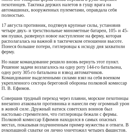
пехотинцев. Тактика дерзких налетов в гущу врага на
автомашинах, вооруженных пулеметами, оправдала себя
полностью.
17 августа противник, подтянув крупные силы, установив
четыре двух- и трехствольные минометные батареи, 105- и 45-
мм пушки, развернул новое наступление на ферму, которая
располагалась на важной в тактическом отношении высоте.
Понеся большие потери, гитлеровцы к исходу дня захватили
ферму.
Но наше командование решило вновь вернуть этот пункт.
Решение задачи возлагалось на одну роту 144-го батальона,
одну роту 305-го батальона и взвод автоматчиков.
Командование выделенными силами взял на себя военком
укрепленного сектора береговой обороны полковой комиссар
П. В. Ефимов.
Совершив трудный переход через плавни, морские пехотинцы
внезапно атаковали противника и нанесли ему огромный урон
в живой силе. Дружный натиск советских воинов был
настолько стремителен, что гитлеровцы бежали с фермы.
Полковой комиссар Ефимов находился в самых опасных
местах, показывая подчиненным пример мужества и отваги. В
рукопашной схватке он лично уничтожил четырех фашистов.