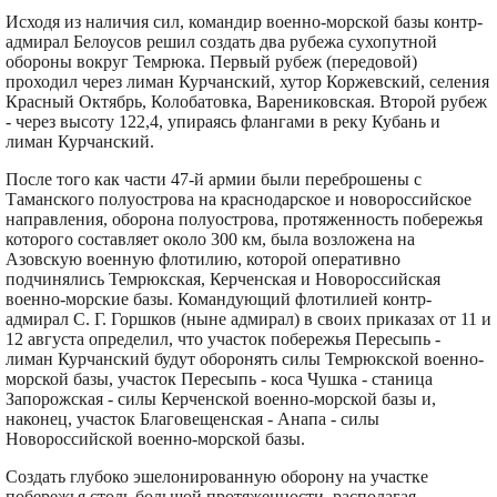
Исходя из наличия сил, командир военно-морской базы контр-
адмирал Белоусов решил создать два рубежа сухопутной
обороны вокруг Темрюка. Первый рубеж (передовой)
проходил через лиман Курчанский, хутор Коржевский, селения
Красный Октябрь, Колобатовка, Варениковская. Второй рубеж
- через высоту 122,4, упираясь флангами в реку Кубань и
лиман Курчанский.
После того как части 47-й армии были переброшены с
Таманского полуострова на краснодарское и новороссийское
направления, оборона полуострова, протяженность побережья
которого составляет около 300 км, была возложена на
Азовскую военную флотилию, которой оперативно
подчинялись Темрюкская, Керченская и Новороссийская
военно-морские базы. Командующий флотилией контр-
адмирал С. Г. Горшков (ныне адмирал) в своих приказах от 11 и
12 августа определил, что участок побережья Пересыпь -
лиман Курчанский будут оборонять силы Темрюкской военно-
морской базы, участок Пересыпь - коса Чушка - станица
Запорожская - силы Керченской военно-морской базы и,
наконец, участок Благовещенская - Анапа - силы
Новороссийской военно-морской базы.
Создать глубоко эшелонированную оборону на участке
побережья столь большой протяженности, располагая