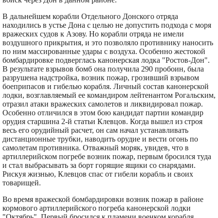
В дальнейшем корабли Отдельного Донского отряда
находились в устье Дона с целью не допустить подхода с моря
вражеских судов к Азову. Но корабли отряда не имели
воздушного прикрытия, и это позволяло противнику наносить
по ним массированные удары с воздуха. Особенно жестокой
бомбардировке подверглась канонерская лодка "Ростов-Дон".
В результате взрывов бомб она получила 290 пробоин, была
разрушена надстройка, возник пожар, грозивший взрывом
боеприпасов и гибелью корабля. Личный состав канонерской
лодки, возглавляемый ее командиром лейтенантом Рогальским,
отразил атаки вражеских самолетов и ликвидировал пожар.
Особенно отличился в этом бою кандидат партии командир
орудия старшина 2-й статьи Клевцов. Когда вышел из строя
весь его орудийный расчет, он сам начал устанавливать
дистанционные трубки, наводить орудие и вести огонь по
самолетам противника. Отважный моряк, увидев, что в
артиллерийском погребе возник пожар, первым бросился туда
и стал выбрасывать за борт горящие ящики со снарядами.
Рискуя жизнью, Клевцов спас от гибели корабль и своих
товарищей.
Во время вражеской бомбардировки возник пожар в районе
кормового артиллерийского погреба канонерской лодки
"Октябрь". Первый бросился к пламени военком корабля