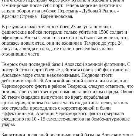
заминировав после себя порт. Теперь морские пехотинцы
заняли оборону на рубеже Пересыпь - Дубовый Рынок -
Красная Стрелка - Варениковская.
В результате ожесточенных боев 23 августа немецко-
фашистские войска потеряли только убитыми 1500 солдат и
офицеров. Впечатление от этих потерь было так велико, что,
опасаясь новых атак, они не входили в Темрюк до утра 24
августа, а войдя в город, не стали преследовать наши
отходившие части.
Темрюк был последней базой Азовской военной флотилии. С
потерей этого порта боевые действия советской флотилии на
Азовском море стали невозможными. Подводя итоги
действиям кораблей Азовской военной флотилии и авиации
Черноморского флота в районе Темрюка, следует отметить, что
они оказали существенную помощь защитникам города. Около
20 тысяч снарядов выпустила по врагу корабельная
артиллерия, причем большая часть их достигла цели, так как
все стрельбы проводились с корректировкой и были
эффективными. Авиация Черноморского флота совершала
ежедневно по 10 - 15 самолето-вылетов на бомбо-штурмовые
удары.
Защитники последней военно-морской базы на Азовском море