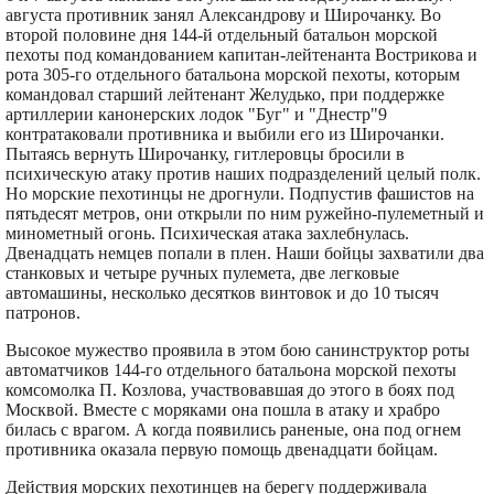
августа противник занял Александрову и Широчанку. Во
второй половине дня 144-й отдельный батальон морской
пехоты под командованием капитан-лейтенанта Вострикова и
рота 305-го отдельного батальона морской пехоты, которым
командовал старший лейтенант Желудько, при поддержке
артиллерии канонерских лодок "Буг" и "Днестр"9
контратаковали противника и выбили его из Широчанки.
Пытаясь вернуть Широчанку, гитлеровцы бросили в
психическую атаку против наших подразделений целый полк.
Но морские пехотинцы не дрогнули. Подпустив фашистов на
пятьдесят метров, они открыли по ним ружейно-пулеметный и
минометный огонь. Психическая атака захлебнулась.
Двенадцать немцев попали в плен. Наши бойцы захватили два
станковых и четыре ручных пулемета, две легковые
автомашины, несколько десятков винтовок и до 10 тысяч
патронов.
Высокое мужество проявила в этом бою санинструктор роты
автоматчиков 144-го отдельного батальона морской пехоты
комсомолка П. Козлова, участвовавшая до этого в боях под
Москвой. Вместе с моряками она пошла в атаку и храбро
билась с врагом. А когда появились раненые, она под огнем
противника оказала первую помощь двенадцати бойцам.
Действия морских пехотинцев на берегу поддерживала