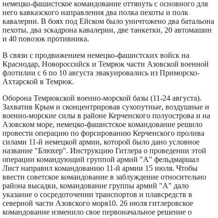
немецко-фашистское командование оттянуть с основного для
него кавказского направления два полка пехоты и полк
кавалерии. В боях под Ейском было уничтожено два батальона
пехоты, два эскадрона кавалерии, две танкетки, 20 автомашин
и 40 повозок противника.
В связи с продвижением немецко-фашистских войск на
Краснодар, Новороссийск и Темрюк части Азовской военной
флотилии с 6 по 10 августа эвакуировались из Приморско-
Ахтарской в Темрюк.
Оборона Темрюкской военно-морской базы (11-24 августа).
Захватив Крым и сконцентрировав сухопутные, воздушные и
военно-морские силы в районе Керченского полуострова и на
Азовском море, немецко-фашистское командование решило
провести операцию по форсированию Керченского пролива
силами 11-й немецкой армии, которой было дано условное
название "Блюхер". Инструкцию Гитлера о проведении этой
операции командующий группой армий "А" фельдмаршал
Лист направил командованию 11-й армии 15 июля. Чтобы
ввести советское командование в заблуждение относительно
района высадки, командование группы армий "А" дало
указание о сосредоточении транспортов и плавсредств в
северной части Азовского моря10. 26 июля гитлеровское
командование изменило свое первоначальное решение о