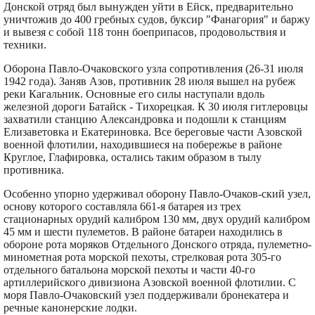
Донской отряд был вынужден уйти в Ейск, предварительно
уничтожив до 400 гребных судов, буксир "Фанагория" и баржу
и вывезя с собой 118 тонн боеприпасов, продовольствия и
техники.
Оборона Павло-Очаковского узла сопротивления (26-31 июля
1942 года). Заняв Азов, противник 28 июля вышел на рубеж
реки Кагальник. Основные его силы наступали вдоль
железной дороги Батайск - Тихорецкая. К 30 июля гитлеровцы
захватили станцию Александровка и подошли к станциям
Елизаветовка и Екатериновка. Все береговые части Азовской
военной флотилии, находившиеся на побережье в районе
Круглое, Глафировка, остались таким образом в тылу
противника.
Особенно упорно удерживал оборону Павло-Очаков-ский узел,
основу которого составляла 661-я батарея из трех
стационарных орудий калибром 130 мм, двух орудий калибром
45 мм и шести пулеметов. В районе батареи находились в
обороне рота моряков Отдельного Донского отряда, пулеметно-
минометная рота морской пехоты, стрелковая рота 305-го
отдельного батальона морской пехоты и части 40-го
артиллерийского дивизиона Азовской военной флотилии. С
моря Павло-Очаковский узел поддерживали бронекатера и
речные канонерские лодки.