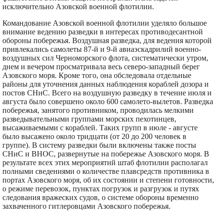
исключительно Азовской военной флотилии.
Командование Азовской военной флотилии уделяло большое
внимание ведению разведки в интересах противодесантной
обороны побережья. Воздушная разведка, для ведения которой
привлекались самолеты 87-й и 9-й авиаэскадрилий военно-
воздушных сил Черноморского флота, систематически утром,
днем и вечером просматривала весь северо-западный берег
Азовского моря. Кроме того, она обследовала отдельные
районы для уточнения данных наблюдения кораблей дозора и
постов СНиС. Всего на воздушную разведку в течение июля и
августа было совершено около 600 самолето-вылетов. Разведка
побережья, занятого противником, проводилась мелкими
разведывательными группами морских пехотинцев,
высаживаемыми с кораблей. Таких групп в июле - августе
было высажено около тридцати (от 20 до 200 человек в
группе). В систему разведки были включены также посты
СНиС и ВНОС, развернутые на побережье Азовского моря. В
результате всех этих мероприятий штаб флотилии располагал
полными сведениями о количестве плавсредств противника в
портах Азовского моря, об их состоянии и степени готовности,
о режиме перевозок, пунктах погрузок и разгрузок и путях
следования вражеских судов, о системе обороны временно
захваченного гитлеровцами Азовского побережья.