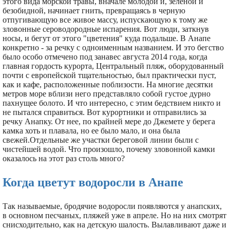
этого вида морской травы, вначале молодой и, зеленой и
безобидной, начинает гнить, превращаясь в черную
отпугивающую все живое массу, испускающую к тому же
зловонные сероводородные испарения. Вот люди, заткнув
носы, и бегут от этого "цветения" куда подальше. В Анапе
конкретно - за речку с одноименным названием. И это бегство
было особо отмечено под занавес августа 2014 года, когда
главная гордость курорта, Центральный пляж, оборудованный
почти с европейской тщательностью, был практически пуст,
как и кафе, расположенные поблизости. На многие десятки
метров море вблизи него представляло собой густое дурно
пахнущее болото. И что интересно, с этим бедствием никто и
не пытался справиться. Вот курортники и отправились за
речку Анапку. От нее, по крайней мере до Джемете у берега
камка хоть и плавала, но ее было мало, и она была
свежей.Отдельные же участки береговой линии были с
чистейшей водой. Что произошло, почему зловонной камки
оказалось на этот раз столь много?
Когда цветут водоросли в Анапе
Так называемые, бродячие водоросли появляются у анапских,
в основном песчаных, пляжей уже в апреле. Но на них смотрят
снисходительно, как на детскую шалость. Вылавливают даже и