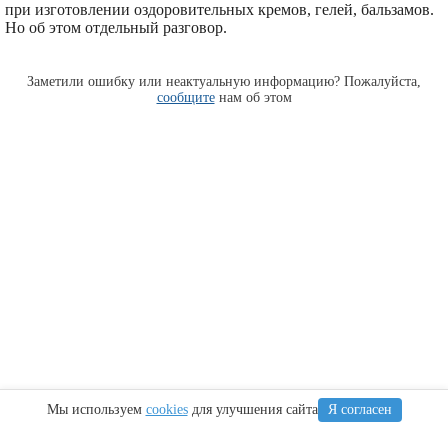
при изготовлении оздоровительных кремов, гелей, бальзамов.
Но об этом отдельный разговор.
Заметили ошибку или неактуальную информацию? Пожалуйста,
сообщите
нам об этом
Мы используем
cookies
для улучшения сайта
Я согласен
Информация
Сочи
Крым
Регионы
Карта Анапы
Куда сходить
Что посетить
Тамань