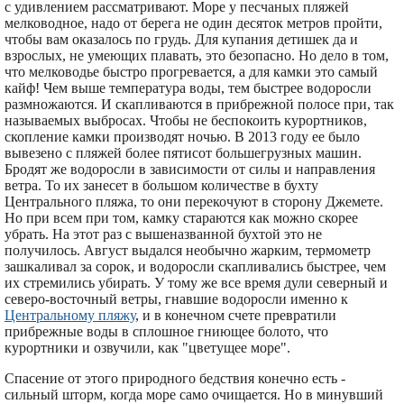
с удивлением рассматривают. Море у песчаных пляжей
мелководное, надо от берега не один десяток метров пройти,
чтобы вам оказалось по грудь. Для купания детишек да и
взрослых, не умеющих плавать, это безопасно. Но дело в том,
что мелководье быстро прогревается, а для камки это самый
кайф! Чем выше температура воды, тем быстрее водоросли
размножаются. И скапливаются в прибрежной полосе при, так
называемых выбросах. Чтобы не беспокоить курортников,
скопление камки производят ночью. В 2013 году ее было
вывезено с пляжей более пятисот большегрузных машин.
Бродят же водоросли в зависимости от силы и направления
ветра. То их занесет в большом количестве в бухту
Центрального пляжа, то они перекочуют в сторону Джемете.
Но при всем при том, камку стараются как можно скорее
убрать. На этот раз с вышеназванной бухтой это не
получилось. Август выдался необычно жарким, термометр
зашкаливал за сорок, и водоросли скапливались быстрее, чем
их стремились убирать. У тому же все время дули северный и
северо-восточный ветры, гнавшие водоросли именно к
Центральному пляжу
, и в конечном счете превратили
прибрежные воды в сплошное гниющее болото, что
курортники и озвучили, как "цветущее море".
Спасение от этого природного бедствия конечно есть -
сильный шторм, когда море само очищается. Но в минувший