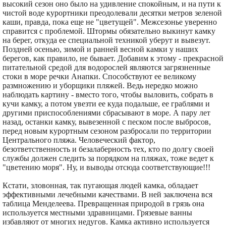
высокий сезон оно было на удивление спокойным, и на пути к
чистой воде курортники преодолевали десятки метров зеленой
каши, правда, пока еще не "цветущей". Межсезонье уверенно
справится с проблемой. Штормы обязательно выкинут камку
на берег, откуда ее специальной техникой уберут и вывезут.
Поздней осенью, зимой и ранней весной камки у наших
берегов, как правило, не бывает. Добавим к этому - прекрасной
питательной средой для водорослей являются загрязненные
стоки в море речки Анапки. Способствуют ее великому
размножению и уборщики пляжей. Ведь нередко можно
наблюдать картину - вместо того, чтобы выловить, собрать в
кучи камку, а потом увезти ее куда подальше, ее граблями и
другими приспособлениями сбрасывают в море. А пару лет
назад, останки камку, вывезенной с песком после выбросов,
перед новым курортным сезоном разбросали по территории
Центрального пляжа. Человеческий фактор,
безответственность и безалаберность тех, кто по долгу своей
службы должен следить за порядком на пляжах, тоже ведет к
"цветению моря". Ну, и выводы отсюда соответствующие!!!
Кстати, зловонная, так пугающая людей камка, обладает
эффективными лечебными качествами. В ней заключена вся
таблица Менделеева. Превращенная природой в грязь она
используется местными здравницами. Грязевые ванны
избавляют от многих недугов. Камка активно используется