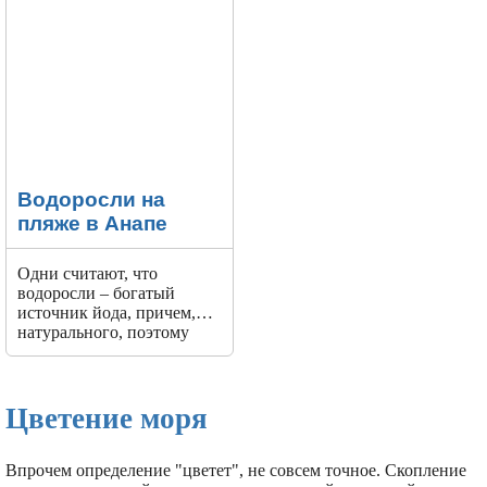
Водоросли на
пляже в Анапе
Одни считают, что
водоросли – богатый
источник йода, причем,
натурального, поэтому
стоит купаться рядом,
бояться нечего. Другие
наоборот, опасаются
токсинов и бактерий, тем
Цветение моря
более, что пахнет подарок
природы не слишком
приятно.
Впрочем определение "цветет", не совсем точное. Скопление