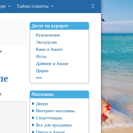
оре
Тайны планеты
Досуг на курорте
Развлечения
Экскурсии
Кино в Анапе
е
Яхты
Дайвинг в Анапе
Цирки
...
пе
.
Магазины
Двери
Интернет-магазины
Спорттовары
Все для праздника
Цветы в Анапе