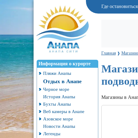
Где остановитьс
Главная
Магазин
❱
Информация о курорте
Магази
Пляжи Анапы
подвод
Отдых в Анапе
Черное море
История Анапы
Магазины в Анап
Бухты Анапы
Веб камеры в Анапе
Азовское море
Новости Анапы
Легенды