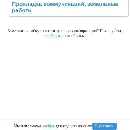
Прокладка коммуникаций, земельные
работы
Заметили ошибку или неактуальную информацию? Пожалуйста,
сообщите
нам об этом
Мы используем
cookies
для улучшения сайта
Я согласен
Информация
Сочи
Крым
Регионы