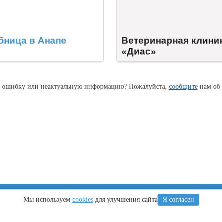
бница в Анапе
Ветеринарная клини
«Диас»
 ошибку или неактуальную информацию? Пожалуйста,
сообщите
нам об 
Крым
Регионы
Мы используем
cookies
для улучшения сайта
Я согласен
Что посетить
Тамань
Ялта
Новороссийск