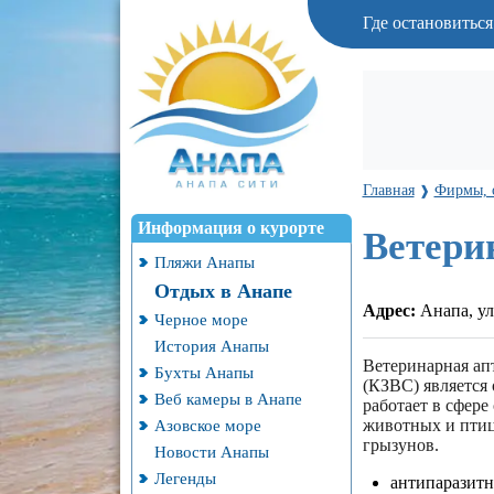
Где остановитьс
Главная
Фирмы, 
❱
Информация о курорте
Ветери
Пляжи Анапы
Отдых в Анапе
Адрес:
Анапа, ул
Черное море
История Анапы
Ветеринарная ап
Бухты Анапы
(КЗВС) является
Веб камеры в Анапе
работает в сфере
Азовское море
животных и птиц
грызунов.
Новости Анапы
Легенды
антипаразитн