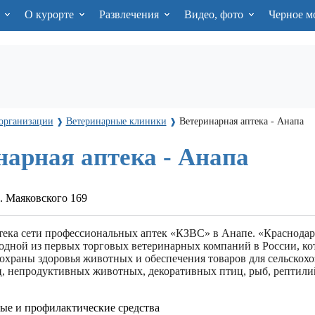
я
О курорте
Развлечения
Видео, фото
Черное м
организации
Ветеринарные клиники
Ветеринарная аптека - Анапа
❱
❱
нарная аптека - Анапа
. Маяковского 169
тека сети профессиональных аптек «КЗВС» в Анапе. «Краснодар
 одной из первых торговых ветеринарных компаний в России, ко
 охраны здоровья животных и обеспечения товаров для сельскох
, непродуктивных животных, декоративных птиц, рыб, рептили
ые и профилактические средства