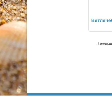
Ветлече
Заметили
Информация
Сочи
Карта Анапы
Куда сходить
Работа в Анапе
Адлер