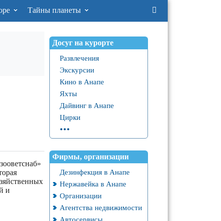
оре
Тайны планеты
Досуг на курорте
Развлечения
Экскурсии
Кино в Анапе
Яхты
Дайвинг в Анапе
Цирки
...
Фирмы, организации
зооветснаб»
Дезинфекция в Анапе
торая
озяйственных
Нержавейка в Анапе
й и
Организации
Агентства недвижимости
Автосервисы