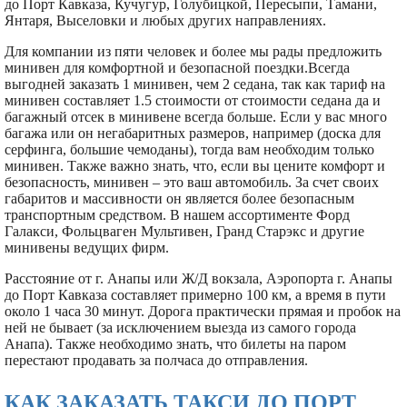
до Порт Кавказа, Кучугур, Голубицкой, Пересыпи, Тамани,
Янтаря, Выселовки и любых других направлениях.
Для компании из пяти человек и более мы рады предложить
минивен для комфортной и безопасной поездки.Всегда
выгодней заказать 1 минивен, чем 2 седана, так как тариф на
минивен составляет 1.5 стоимости от стоимости седана да и
багажный отсек в минивене всегда больше. Если у вас много
багажа или он негабаритных размеров, например (доска для
серфинга, большие чемоданы), тогда вам необходим только
минивен. Также важно знать, что, если вы цените комфорт и
безопасность, минивен – это ваш автомобиль. За счет своих
габаритов и массивности он является более безопасным
транспортным средством. В нашем ассортименте Форд
Галакси, Фольцваген Мультивен, Гранд Старэкс и другие
минивены ведущих фирм.
Расстояние от г. Анапы или Ж/Д вокзала, Аэропорта г. Анапы
до Порт Кавказа составляет примерно 100 км, а время в пути
около 1 часа 30 минут. Дорога практически прямая и пробок на
ней не бывает (за исключением выезда из самого города
Анапа). Также необходимо знать, что билеты на паром
перестают продавать за полчаса до отправления.
КАК ЗАКАЗАТЬ ТАКСИ ДО ПОРТ