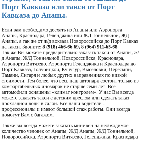
Порт Кавказа или такси от Порт
Кавказа до Анапы.
Если вам необходимо доехать из Анапы или Аэропорта
Анапы, Краснодара, Геленджика или ЖД Тоннельной, ЖД
Анапы, а так же от ж/д вокзала Новороссийска до Порт Кавказ
на такси.
Звоните:
8 (918) 466-66 69, 8 (964) 911-65-68
.
Так же Вы можете предварительно заказать такси от Анапы, ж/
д Анапы, Ж/Д Тоннельной, Новороссийска, Краснодара,
Аэропорта Витязево, Аэропорта Геленджика и Краснодара до
Порт Кавказа, Голубицкой, Кучугур, Выселовки, Пересыпи,
Тамани, Янтаря и любых других направлениях по низкой
стоимости. Тем более, что весь наш автопарк состоит только из
комфортабельных иномарок не старше семи лет .Все
автомобили оснащены «климат контролем». У нас Вы всегда
можете заказать такси с детским креслом или сделать заказ
прохладной воды в салон. Все наши водители -
профессионалы и имеют большой стаж работы. Они всегда
помогут Вам с багажом.
Также вы всегда можете заказать минивен на необходимое
количество человек от Анапы, Ж/Д Анапы, Ж/Д Тоннельной,
Новороссийска, Аэропорта Витязево, Геленджика, Краснодара