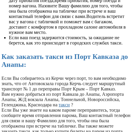
дату прибытия поезда,время прибытия, номер поезда и
номер вагона. Назовите Вашу фамилию для того, чтобы
она была отображена на табличке при встрече и ваш
контактный телефон для связи с вами.Водитель встретит
вас у вагона с табличкой и поможет вам с багажом,
доставит с комфортом в прохладном салоне автомобиля в
нужное вам место.
Если ваш поезд задержится стоимость, за ожидание не
берется, как это происходит в городских службах такси.
Как заказать такси из Порт Кавказа до
Анапы:
Если Вы собираетесь из Керчи через порт, то вам необходимо
знать, что от Автовокзала города Керчь следует маршрутный
транспорт № 1 до переправы Порт Крым – Порт Кавказ.
Вам нужно добраться из порт Кавказа до Анапы, Аэропорта
Анапы, Ж/Д вокзала Анапы, Тоннельной, Новороссийска,
Геленджика, Краснодара на
такси
?
Если Вы уже знаете на каком пароме переправитесь, тогда
сообщите время отправления парома, Ваш контактный телефон
для связи и вашу Фамилию для того, чтобы она была
отображена при встрече на табличке. Вы также можете
заказать такси, как только купите билеты на паром из порта