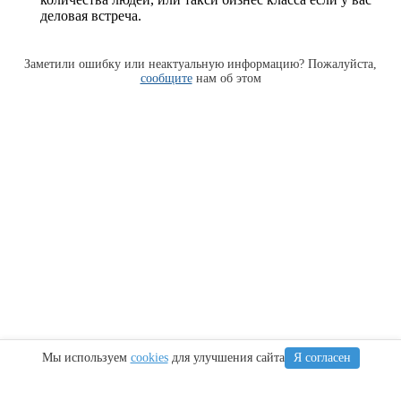
деловая встреча.
Заметили ошибку или неактуальную информацию? Пожалуйста,
сообщите
нам об этом
Мы используем
cookies
для улучшения сайта
Я согласен
Информация
Сочи
Крым
Регионы
Карта Анапы
Куда сходить
Что посетить
Тамань