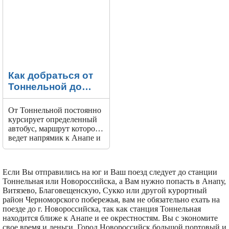
Как добраться от
Тоннельной до
Анапы
От Тоннельной постоянно
курсирует определенный
автобус, маршрут которого
ведет напрямик к Анапе и
высаживает желающих на
городском автовокзале.
Если Вы отправились на юг и Ваш поезд следует до станции
Тоннельная или Новороссийска, а Вам нужно попасть в Анапу,
Витязево, Благовещенскую, Сукко или другой курортный
район Черноморского побережья, вам не обязательно ехать на
поезде до г. Новороссийска, так как станция Тоннельная
находится ближе к Анапе и ее окрестностям. Вы с экономите
свое время и деньги. Город Новороссийск большой портовый и