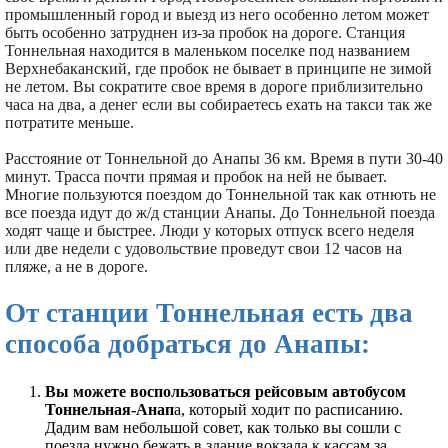
промышленный город и выезд из него особенно летом может
быть особенно затруднен из-за пробок на дороге. Станция
Тоннельная находится в маленьком поселке под названием
Верхнебаканский, где пробок не бывает в принципе не зимой
не летом. Вы сократите свое время в дороге приблизительно
часа на два, а денег если вы собираетесь ехать на такси так же
потратите меньше.
Расстояние от Тоннельной до Анапы 36 км. Время в пути 30-40
минут. Трасса почти прямая и пробок на ней не бывает.
Многие пользуются поездом до Тоннельной так как отнють не
все поезда идут до ж/д станции Анапы. До Тоннельной поезда
ходят чаще и быстрее. Люди у которых отпуск всего неделя
или две недели с удовольствие проведут свои 12 часов на
пляже, а не в дороге.
От станции Тоннельная есть два
способа добраться до Анапы:
Вы можете воспользоваться рейсовым автобусом
Тоннельная-Анап
а, который ходит по расписанию.
Дадим вам небольшой совет, как только вы сошли с
поезда нужно бежать в здание вокзала к кассам за