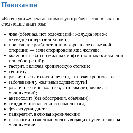
Показания
«Ессентуки 4» рекомендовано употреблять если выявлены
следующие диагнозы:
язва (обычная, нет осложнений) желудка или же
двенадцатиперстной кишки;
проведение реабилитации вскоре после серьезной
операции — если оперирована язва желудка;
холецистит (без возможных инфекционных осложнений
или обострений);
гастрит, включая хроническую степень;
гепатит;
различные патологии печени, включая хронические;
заболевания у желчевыводящих путей;
различные типы колитов, энтероколит, включая
хронический;
ангиохолит (без обострения, обычный);
синдром постхолецистэктомический;
фосфатурия, диатез;
панкреатит, включая хронический;
патологии различные мочевыводящих путей, включая
хронические.