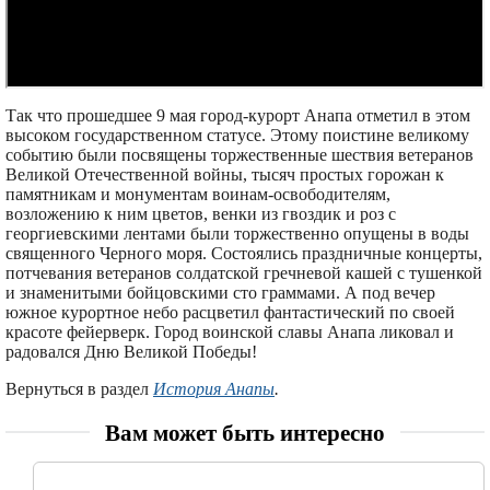
Так что прошедшее 9 мая город-курорт Анапа отметил в этом
высоком государственном статусе. Этому поистине великому
событию были посвящены торжественные шествия ветеранов
Великой Отечественной войны, тысяч простых горожан к
памятникам и монументам воинам-освободителям,
возложению к ним цветов, венки из гвоздик и роз с
георгиевскими лентами были торжественно опущены в воды
священного Черного моря. Состоялись праздничные концерты,
потчевания ветеранов солдатской гречневой кашей с тушенкой
и знаменитыми бойцовскими сто граммами. А под вечер
южное курортное небо расцветил фантастический по своей
красоте фейерверк. Город воинской славы Анапа ликовал и
радовался Дню Великой Победы!
Вернуться в раздел
История Анапы
.
Вам может быть интересно