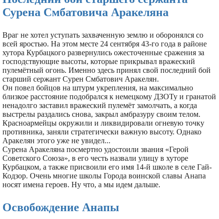
Сурена Смбатовича Аракеляна
Враг не хотел уступать захваченную землю и оборонялся со
всей яростью. На этом месте 24 сентября 43-го года в районе
хутора Курбацкого развернулись ожесточенные сражения за
господствующие высоты, которые прикрывал вражеский
пулемётный огонь. Именно здесь принял свой последний бой
старший сержант Сурен Смбатович Аракелян.
Он повел бойцов на штурм укрепления, на максимально
близкое расстояние подобрался к немецкому ДЗОТу и гранатой
ненадолго заставил вражеский пулемёт замолчать, а когда
выстрелы раздались снова, закрыл амбразуру своим телом.
Красноармейцы окружили и ликвидировали огневую точку
противника, заняли стратегически важную высоту. Однако
Аракелян этого уже не увидел...
Сурена Аракеляна посмертно удостоили звания «Герой
Советского Союза», в его честь назвали улицу в хуторе
Курбацком, а также присвоили его имя 14-й школе в селе Гай-
Кодзор. Очень многие школы Города воинской славы Анапа
носят имена героев. Ну что, а мы идем дальше.
Освобождение Анапы