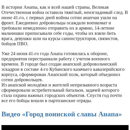
В истории Анапы, как и всей нашей страны, Великая
Отечественная война оставила тяжёлый, неизгладимый след. В
июне 41-го, с первых дней войны сотни анапчан ушли на
фронт. Ежедневно добровольцы осаждали военкомат и
требовали немедленно отправить их в армию, 14-летние
мальчишки приписывали себе годы, чтобы их взяли бить
врага, девушки шли на курсы санинструкторов, связистов,
бойцов ПВО.
Уже 24 июня 41-го года Анапа готовилась к обороне,
предприятия перестраивали работу с учетом военного
времени. В городе был создан анапский добровольческий
эскадрон в составе 4-го Кубанского казачьего кавалерийского
корпуса, сформирован Анапский полк, который объединил
сотни добровольцев.
Из анапской молодёжи и жителей непризывного возраста
сформировали истребительный батальон, задачей которого
стала охрана важных городских объектов. Спустя год почти
все его бойцы вошли в партизанские отряды.
Видео «Город воинской славы Анапа»