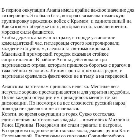
В период оккупации Анапа имела крайне важное значение для
гитлеровцев. Это была база, которая связывала таманскую
группировку вражеских войск с Крымом, и единственный на
Кавказском побережье порт, который использовали военно-
морские силы фашистов.
Чтобы держать анапчан в страхе, в городе установили
комендантский час, гитлеровцы строго контролировали
хождение по улицам, следили за светомаскировкой.
Маленький приморский городок оказывал стойкое
сопротивление. В районе Анапы действовали три
партизанских отряда, которым пришлось бороться с врагом в
тяжелейших условиях. Линия фронта проходила рядом, и
партизаны сражались фактически не в тылу, а на передовой.
Анапским партизанам пришлось нелегко. Местные леса
негустые хорошо просматриваются и для укрытия неудобны.
После каждой операции им приходилось менять точки
дислокации. Но несмотря на все сложности русский народ
никогда не сдавался и не отчаивался.
Кстати, во время оккупации в горах Сукко состоялась
единственная партизанская свадьба – поженились Михаил и
Раиса Щукины. Подарками им стали гранаты и патроны.
В городском подполье действовала молодежная группа Кати
Соловьяновой. Листовками со сводками Совинформбюро