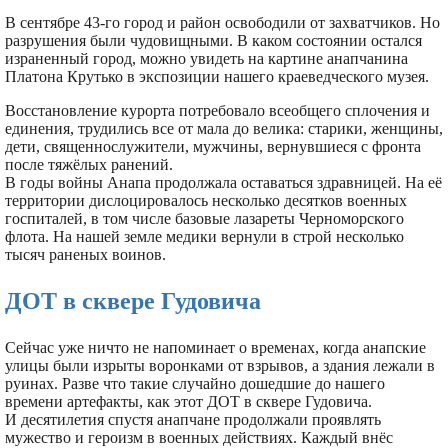
В сентябре 43-го город и район освободили от захватчиков. Но
разрушения были чудовищными. В каком состоянии остался
израненный город, можно увидеть на картине анапчанина
Платона Крутько в экспозиции нашего краеведческого музея.
Восстановление курорта потребовало всеобщего сплочения и
единения, трудились все от мала до велика: старики, женщины,
дети, священнослужители, мужчины, вернувшиеся с фронта
после тяжёлых ранений.
В годы войны Анапа продолжала оставаться здравницей. На её
территории дислоцировалось несколько десятков военных
госпиталей, в том числе базовые лазареты Черноморского
флота. На нашей земле медики вернули в строй несколько
тысяч раненых воинов.
ДОТ в сквере Гудовича
Сейчас уже ничто не напоминает о временах, когда анапские
улицы были изрыты воронками от взрывов, а здания лежали в
руинах. Разве что такие случайно дошедшие до нашего
времени артефакты, как этот ДОТ в сквере Гудовича.
И десятилетия спустя анапчане продолжали проявлять
мужество и героизм в военных действиях. Каждый внёс