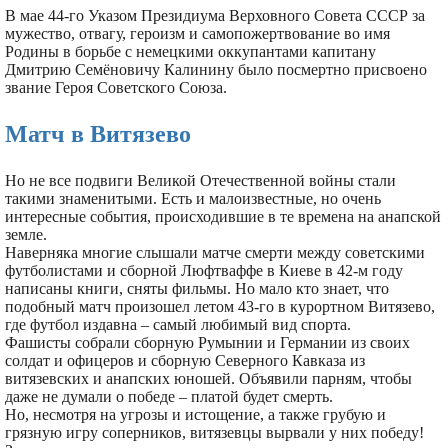
В мае 44-го Указом Президиума Верховного Совета СССР за
мужество, отвагу, героизм и самопожертвование во имя
Родины в борьбе с немецкими оккупантами капитану
Дмитрию Семёновичу Калинину было посмертно присвоено
звание Героя Советского Союза.
Матч в Витязево
Но не все подвиги Великой Отечественной войны стали
такими знаменитыми. Есть и малоизвестные, но очень
интересные события, происходившие в те времена на анапской
земле.
Наверняка многие слышали матче смерти между советскими
футболистами и сборной Люфтваффе в Киеве в 42-м году
написаны книги, сняты фильмы. Но мало кто знает, что
подобный матч произошел летом 43-го в курортном Витязево,
где футбол издавна – самый любимый вид спорта.
Фашисты собрали сборную Румынии и Германии из своих
солдат и офицеров и сборную Северного Кавказа из
витязевских и анапских юношей. Объявили парням, чтобы
даже не думали о победе – платой будет смерть.
Но, несмотря на угрозы и истощение, а также грубую и
грязную игру соперников, витязевцы вырвали у них победу!