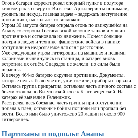
Огонь батареи корректировал опорный пункт в полутора
километрах к северу от Витязево. Артиллеристы понимали,
уходить им некуда, главная задача – задержать наступление
противника, насколько это возможно.
Утром 30 августа батарея открыла огонь по движущейся на
Анапу со стороны Гостагаевской колонне танков и машин
противника и остановила их движение. Понеся большие
потери в людях и технике, фашистские войска в панике
отступили на недосягаемое для огня расстояние.
Уже следующим утром гитлеровцы на машинах и пешими
колоннами выдвинулись из станицы, и батарея вновь
встретила их огнём. Снарядов не жалели, но силы были
неравны.
К вечеру 464-ю батарею окружил противник. Документы,
которые нельзя было увезти, уничтожили, приборы взорвали.
Осталась группа прикрытия, остальная часть личного состава с
боями отошла по Витязевской косе к Благовещенской. На
катерах её вывезли в Геленджик.
Расстреляв весь боезапас, часть группы при отступлении
попала в плен, остальные бойцы погибли или пропали без
вести. Всего ими было уничтожено 20 машин и около 900
гитлеровцев.
Партизаны и подполье Анапы