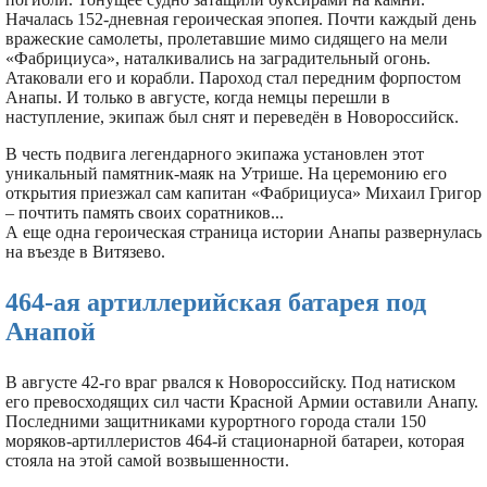
Началась 152-дневная героическая эпопея. Почти каждый день
вражеские самолеты, пролетавшие мимо сидящего на мели
«Фабрициуса», наталкивались на заградительный огонь.
Атаковали его и корабли. Пароход стал передним форпостом
Анапы. И только в августе, когда немцы перешли в
наступление, экипаж был снят и переведён в Новороссийск.
В честь подвига легендарного экипажа установлен этот
уникальный памятник-маяк на Утрише. На церемонию его
открытия приезжал сам капитан «Фабрициуса» Михаил Григор
– почтить память своих соратников...
А еще одна героическая страница истории Анапы развернулась
на въезде в Витязево.
464-ая артиллерийская батарея под
Анапой
В августе 42-го враг рвался к Новороссийску. Под натиском
его превосходящих сил части Красной Армии оставили Анапу.
Последними защитниками курортного города стали 150
моряков-артиллеристов 464-й стационарной батареи, которая
стояла на этой самой возвышенности.