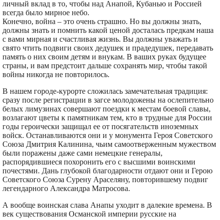
личный вклад в то, чтобы над Анапой, Кубанью и Россией
всегда было мирное небо.
Конечно, война – это очень страшно. Но вы должны знать,
должны знать и помнить какой ценой досталась предкам наша
с вами мирная и счастливая жизнь. Вы должны уважать и
свято чтить подвиги своих дедушек и прадедушек, передавать
память о них своим детям и внукам. В ваших руках будущее
страны, и вам предстоит дальше сохранять мир, чтобы такой
войны никогда не повторилось.
В нашем городе-курорте сложилась замечательная традиция:
сразу после регистрации в загсе молодожены на ослепительно
белых лимузинах совершают поездки к местам боевой славы,
возлагают цветы к памятникам тем, кто в трудные для России
годы героически защищал ее от посягательств иноземных
войск. Останавливаются они и у монумента Героя Советского
Союза Дмитрия Калинина, чьим самоотверженным мужеством
были поражены даже сами немецкие генералы,
распорядившиеся похоронить его с высшими воинскими
почестями. Дань глубокой благодарности отдают они и Герою
Советского Союза Сурену Араселяну, повторившему подвиг
легендарного Александра Матросова.
А вообще воинская слава Анапы уходит в далекие времена. В
век существования Османской империи русские на