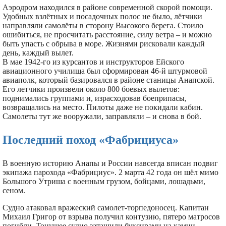
Аэродром находился в районе современной скорой помощи.
Удобных взлётных и посадочных полос не было, лётчики
направляли самолёты в сторону Высокого берега. Стоило
ошибиться, не просчитать расстояние, силу ветра – и можно
быть упасть с обрыва в море. Жизнями рисковали каждый
день, каждый вылет.
В мае 1942-го из курсантов и инструкторов Ейского
авиационного училища был сформирован 46-й штурмовой
авиаполк, который базировался в районе станицы Анапской.
Его летчики произвели около 800 боевых вылетов:
поднимались группами и, израсходовав боеприпасы,
возвращались на место. Пилоты даже не покидали кабин.
Самолеты тут же вооружали, заправляли – и снова в бой.
Последний поход «Фабрициуса»
В военную историю Анапы и России навсегда вписан подвиг
экипажа парохода «Фабрициус». 2 марта 42 года он шёл мимо
Большого Утриша с военным грузом, бойцами, лошадьми,
сеном.
Судно атаковал вражеский самолет-торпедоносец. Капитан
Михаил Григор от взрыва получил контузию, пятеро матросов
погибли. Тонущее судно затащили буксирами на камни.