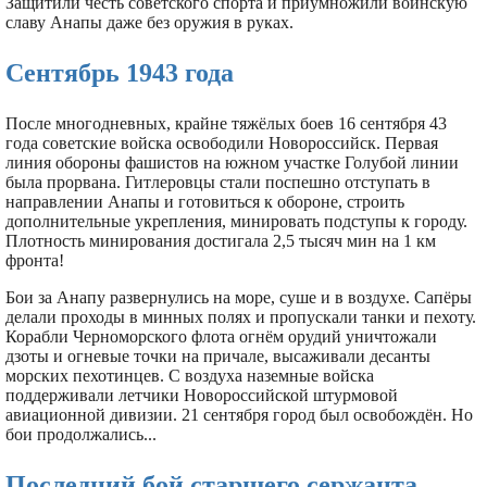
Защитили честь советского спорта и приумножили воинскую
славу Анапы даже без оружия в руках.
Сентябрь 1943 года
После многодневных, крайне тяжёлых боев 16 сентября 43
года советские войска освободили Новороссийск. Первая
линия обороны фашистов на южном участке Голубой линии
была прорвана. Гитлеровцы стали поспешно отступать в
направлении Анапы и готовиться к обороне, строить
дополнительные укрепления, минировать подступы к городу.
Плотность минирования достигала 2,5 тысяч мин на 1 км
фронта!
Бои за Анапу развернулись на море, суше и в воздухе. Сапёры
делали проходы в минных полях и пропускали танки и пехоту.
Корабли Черноморского флота огнём орудий уничтожали
дзоты и огневые точки на причале, высаживали десанты
морских пехотинцев. С воздуха наземные войска
поддерживали летчики Новороссийской штурмовой
авиационной дивизии. 21 сентября город был освобождён. Но
бои продолжались...
Последний бой старшего сержанта