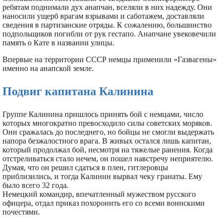
ребятам поднимали дух анапчан, вселяли в них надежду. Они
наносили ущерб врагам взрывами и саботажем, доставляли
сведения в партизанские отряды. К сожалению, большинство
подпольщиков погибли от рук гестапо. Анапчане увековечили
память о Кате в названии улицы.
Впервые на территории СССР немцы применили «Газвагены»
именно на анапской земле.
Подвиг капитана Калинина
Группе Калинина пришлось принять бой с немцами, число
которых многократно превосходило силы советских моряков.
Они сражалась до последнего, но бойцы не смогли выдержать
напора безжалостного врага. В живых остался лишь капитан,
который продолжал бой, несмотря на тяжелые ранения. Когда
отстреливаться стало нечем, он пошел навстречу неприятелю.
Думая, что он решил сдаться в плен, гитлеровцы
приблизились, и тогда Калинин вырвал чеку гранаты. Ему
было всего 32 года.
Немецкий командир, впечатленный мужеством русского
офицера, отдал приказ похоронить его со всеми воинскими
почестями.