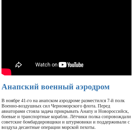
Анапский военный аэродром
В ноябре 41-го на анапском аэродроме разместился 7-й полк
Военно-воздушных сил Черноморского флота. Перед
авиаторами стояла задача прикрывать Анапу и Новороссийск,
боевые и транспортные корабли. Лётчики полка сопровождали
советские бомбардировщики и штурмовики и поддерживали с
воздуха десантные операции морской пехоты.