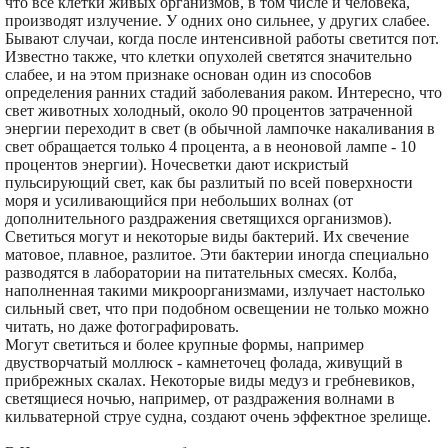
что все клетки живых организмов, в том числе и человека,
производят излучение. У одних оно сильнее, у других слабее.
Бывают случаи, когда после интенсивной работы светится пот.
Известно также, что клетки опухолей светятся значительно
слабее, и на этом признаке основан один из cnoco6oв
определения ранних стадий заболевания раком. Интересно, что
свет животных холодный, около 90 процентов затраченной
энергии переходит в свет (в обычной лампочке накаливания в
свет обращается только 4 процента, а в неоновой лампе - 10
процентов энергии). Ночесветки дают искристый
пульсирующий свет, как бы разлитый по всей поверхности
моря и усиливающийся при небольших волнах (от
дополнительного раздражения светящихся организмов).
Светиться могут и некоторые виды бактерий. Их свечение
матовое, плавное, разлитое. Эти бактерии иногда специально
разводятся в лаборатории на питательных смесях. Колба,
наполненная такими микроорганизмами, излучает настолько
сильный свет, что при подобном освещении не только можно
читать, но даже фотографировать.
Могут светиться и более крупные формы, например
двустворчатый моллюск - камнеточец фолада, живущий в
прибрежных скалах. Некоторые виды медуз и гребневиков,
светящиеся ночью, например, от раздражения волнами в
кильватерной струе судна, создают очень эффектное зрелище.