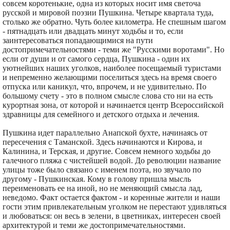
совсем коротенькие, одна из которых носит имя светоча
русской и мировой поэзии Пушкина. Четыре квартала туда,
столько же обратно. Чуть более километра. Не спешным шагом
- пятнадцать или двадцать минут ходьбы и то, если
заинтересоваться попадающимися на пути
достопримечательностями - теми же "Русскими воротами". Но
если от души и от самого сердца, Пушкина - один их
уютнейших наших уголков, наиболее посещаемый туристами
и непременно желающими поселиться здесь на время своего
отпуска или каникул, что, впрочем, и не удивительно. По
большому счету - это в полном смысле слова сто ни на есть
курортная зона, от которой и начинается центр Всероссийской
здравницы для семейного и детского отдыха и лечения.
Пушкина идет параллельно Анапской бухте, начинаясь от
пересечения с Таманской. Здесь начинаются и Кирова, и
Калинина, и Терская, и другие. Совсем немного ходьбы до
галечного пляжа с чистейшей водой. До революции название
улицы тоже было связано с именем поэта, но звучало по
другому - Пушкинская. Кому в голову пришла мысль
переименовать ее на иной, но не меняющий смысла лад,
неведомо. Факт остается фактом - и коренные жители и наши
гости этим привлекательным уголком не перестают удивляться
и любоваться: он весь в зелени, в цветниках, интересен своей
архитектурой и теми же достопримечательностями.