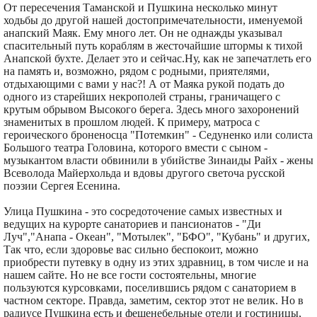
От пересечения Таманской и Пушкина несколько минут
ходьбы до другой нашей достопримечательности, именуемой
анапский Маяк. Ему много лет. Он не однажды указывал
спасительный путь кораблям в жесточайшие штормы к тихой
Анапской бухте. Делает это и сейчас.Ну, как не запечатлеть его
на память и, возможно, рядом с родными, приятелями,
отдыхающими с вами у нас?! А от Маяка рукой подать до
одного из старейших некрополей страны, граничащего с
крутым обрывом Высокого берега. Здесь много захоронений
знаменитых в прошлом людей. К примеру, матроса с
героического броненосца "Потемкин" - Седуненко или солиста
Большого театра Головина, которого вмести с сыном -
музыкантом власти обвинили в убийстве Зинаиды Райх - жены
Всеволода Майерхольда и вдовы другого светоча русской
поэзии Сергея Есенина.
Улица Пушкина - это сосредоточение самых известных и
ведущих на курорте санаториев и пансионатов - "Ди
Луч","Анапа - Океан", "Мотылек", "БФО", "Кубань" и других,
Так что, если здоровье вас сильно беспокоит, можно
приобрести путевку в одну из этих здравниц, в том числе и на
нашем сайте. Но не все гости состоятельны, многие
пользуются курсовками, поселившись рядом с санаторием в
частном секторе. Правда, заметим, сектор этот не велик. Но в
радиусе Пушкина есть и фешенебельные отели и гостиницы,