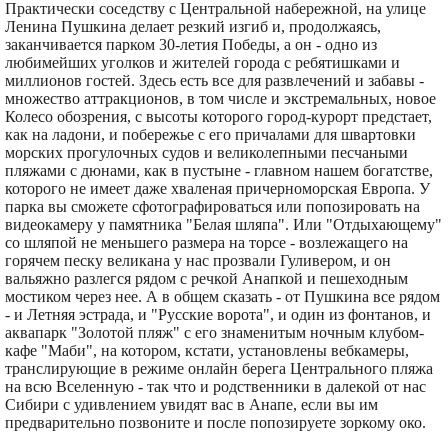
Практически соседству с Центральной набережной, на улице
Ленина Пушкина делает резкий изгиб и, продолжаясь,
заканчивается парком 30-летия Победы, а он - одно из
любимейших уголков и жителей города с ребятишками и
миллионов гостей. Здесь есть все для развлечений и забавы -
множество аттракционов, в том числе и экстремальных, новое
Колесо обозрения, с высоты которого город-курорт предстает,
как на ладони, и побережье с его причалами для швартовки
морских прогулочных судов и великолепными песчаными
пляжами с дюнами, как в пустыне - главном нашем богатстве,
которого не имеет даже хваленая причерноморская Европа. У
парка вы сможете сфотографироваться или попозировать на
видеокамеру у памятника "Белая шляпа". Или "Отдыхающему"
со шляпой не меньшего размера на торсе - возлежащего на
горячем песку великана у нас прозвали Гуливером, и он
вальяжно разлегся рядом с речкой Анапкой и пешеходным
мостиком через нее. А в общем сказать - от Пушкина все рядом
- и Летняя эстрада, и "Русские ворота", и один из фонтанов, и
аквапарк "Золотой пляж" с его знаменитым ночным клубом-
кафе "Маби", на котором, кстати, установлены вебкамеры,
транслирующие в режиме онлайн берега Центрального пляжа
на всю Вселенную - так что и родственники в далекой от нас
Сибири с удивлением увидят вас в Анапе, если вы им
предварительно позвоните и после попозируете зоркому око.