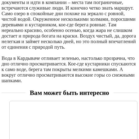
документы и идти в компании – места там пограничные,
встречаются служивые люди. И конечно четко знать маршрут.
Само озеро в спокойные дни похоже на зеркало с ровной,
чистой водой. Окруженное несколькими холмами, поросшими
деревьями и кустарником, кое-где берега ровные. Там
нереально красиво, особенно осенью, когда жара не слишком
достает и природа богата на краски. Воздух чистый, да, дорога
нелегкая и займет несколько дней, но это полный впечатлений
от единения с природой путь.
Вода в Кардываче отливает зеленью, настолько прозрачна, что
дно отлично просматривается. Кое-где кустарники спускаются
к само воде, берега там покрыты мелкими камешками. А
вокруг отлично просматриваются высокие горы со снежными
шапками.
Вам может быть интересно