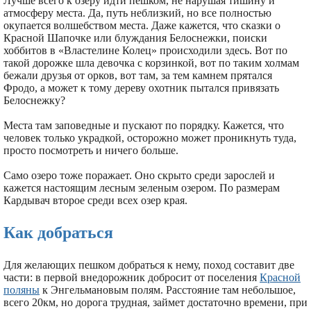
Лучше всего к озеру идти пешком, не нарушая тишину и
атмосферу места. Да, путь неблизкий, но все полностью
окупается волшебством места. Даже кажется, что сказки о
Красной Шапочке или блуждания Белоснежки, поиски
хоббитов в «Властелине Колец» происходили здесь. Вот по
такой дорожке шла девочка с корзинкой, вот по таким холмам
бежали друзья от орков, вот там, за тем камнем прятался
Фродо, а может к тому дереву охотник пытался привязать
Белоснежку?
Места там заповедные и пускают по порядку. Кажется, что
человек только украдкой, осторожно может проникнуть туда,
просто посмотреть и ничего больше.
Само озеро тоже поражает. Оно скрыто среди зарослей и
кажется настоящим лесным зеленым озером. По размерам
Кардывач второе среди всех озер края.
Как добраться
Для желающих пешком добраться к нему, поход составит две
части: в первой внедорожник добросит от поселения
Красной
поляны
к Энгельмановым полям. Расстояние там небольшое,
всего 20км, но дорога трудная, займет достаточно времени, при