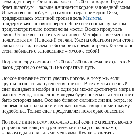
этом идет вверх. Остановка уже на 1200 над морем. Рядом
будет шлагбаум – дальше начинается кордон заповедной зоны.
И начиная с шлагбаума до самого озера примерно 18км,
придерживаясь отличной тропы вдоль
Мзымты
,
придерживаясь правого берега. Через все горные ручьи там
предусмотрительно поставлены мосты. Важно продумать
связь. Лучше всего в тех местах ловит Мегафон – все местные
пользуются им. На всякий случай. Уже на обратном пути стоит
связаться с водителем и обговорить время встречи. Конечно не
стоит забывать о заповеднике – мусор с собой!
Подъем в гору составит с 1200 до 1800 во время похода, это 6
часов дороги до озера, и 8 на обратный путь.
Особое внимание стоит уделить погоде. К тому же, если
группа неопытных путешественников. В тех местах первый
снег выпадает в ноябре и за один раз может достигнуть метра в
высоту. Неподготовленным людям будет нелегко, так что стоит
быть осторожными. Осенью бывают сильные ливни, ветра, но
современные спальники и теплая одежда сводит к минимуму
неудобства. Только снег представляет некоторые опасения.
По тропе идти к нему несколько дней если не спешить, можно
устроить настоящий туристический поход с палатками,
запасом еды и спальными мешками. Лучше захватить