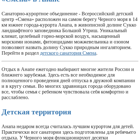
Санаторно-курортное объединение - Всероссийский детский
центр «Смена» расположен на самом берегу Черного моря в 14
км южнее города-курорта Анапа, в живописной долине Сукко
ландшафтного заповедника Большой Утриш. Уникальный
климат, целебный горно-морской воздух, насыщенный
морскими ионами, фитонцидами можжевельника и озоном
позволяют назвать долину Сукко природным ингаляторием.
Перейти в раздел
детского санатория Смена
.
Отдых в Анапе ежегодно выбирают многие жители России и
ближнего зарубежья. Здесь есть все необходимое для
полноценного проведения дней отпуска в дружной компании
и в кругу семьи. Во многих здравницах города оборудовано
все, чтобы семья с ребенком чувствовала себя комфортно и
расслаблено.
Детская территория
Анапа недаром всегда считалась лучшим курортом для детей.
Практически все санатории здесь подготовлены для ребячьего
отдыха. У Черного моря функционируют десятки