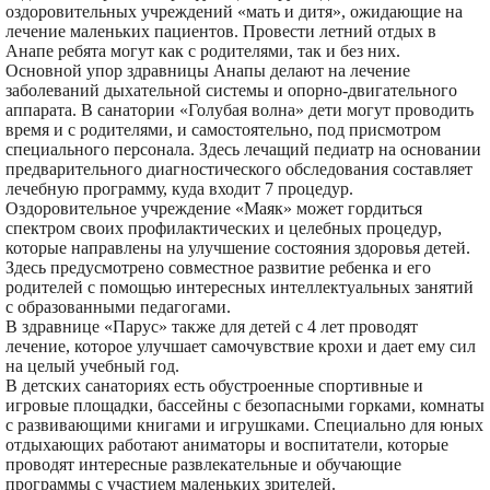
оздоровительных учреждений «мать и дитя», ожидающие на
лечение маленьких пациентов. Провести летний отдых в
Анапе ребята могут как с родителями, так и без них.
Основной упор здравницы Анапы делают на лечение
заболеваний дыхательной системы и опорно-двигательного
аппарата. В санатории «Голубая волна» дети могут проводить
время и с родителями, и самостоятельно, под присмотром
специального персонала. Здесь лечащий педиатр на основании
предварительного диагностического обследования составляет
лечебную программу, куда входит 7 процедур.
Оздоровительное учреждение «Маяк» может гордиться
спектром своих профилактических и целебных процедур,
которые направлены на улучшение состояния здоровья детей.
Здесь предусмотрено совместное развитие ребенка и его
родителей с помощью интересных интеллектуальных занятий
с образованными педагогами.
В здравнице «Парус» также для детей с 4 лет проводят
лечение, которое улучшает самочувствие крохи и дает ему сил
на целый учебный год.
В детских санаториях есть обустроенные спортивные и
игровые площадки, бассейны с безопасными горками, комнаты
с развивающими книгами и игрушками. Специально для юных
отдыхающих работают аниматоры и воспитатели, которые
проводят интересные развлекательные и обучающие
программы с участием маленьких зрителей.