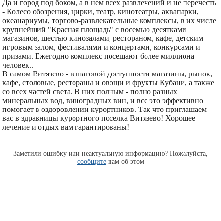
Да и город под боком, а в нем всех развлечений и не перечесть
- Колесо обозрения, цирки, театр, кинотеатры, аквапарки,
океанариумы, торгово-развлекательные комплексы, в их числе
крупнейший "Красная площадь" с восемью десятками
магазинов, шестью кинозалами, рестораном, кафе, детским
игровым залом, фестивалями и концертами, конкурсами и
призами. Ежегодно комплекс посещают более миллиона
человек..
В самом Витязево - в шаговой доступности магазины, рынок,
кафе, столовые, рестораны и овощи и фрукты Кубани, а также
со всех частей света. В них полным - полно разных
минеральных вод, виноградных вин, и все это эффективно
помогает в оздоровлении курортников. Так что приглашаем
вас в здравницы курортного поселка Витязево! Хорошее
лечение и отдых вам гарантированы!
Заметили ошибку или неактуальную информацию? Пожалуйста,
сообщите
нам об этом