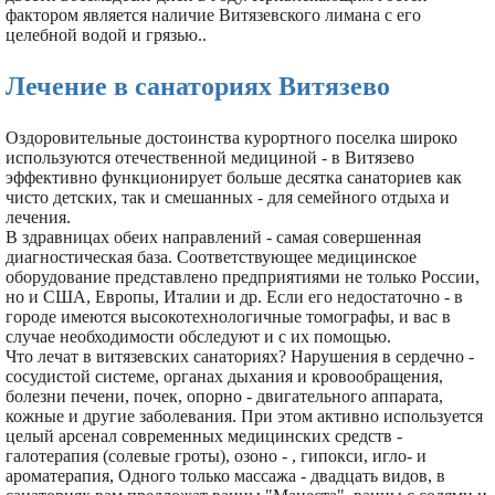
фактором является наличие Витязевского лимана с его
целебной водой и грязью..
Лечение в санаториях Витязево
Оздоровительные достоинства курортного поселка широко
используются отечественной медициной - в Витязево
эффективно функционирует больше десятка санаториев как
чисто детских, так и смешанных - для семейного отдыха и
лечения.
В здравницах обеих направлений - самая совершенная
диагностическая база. Соответствующее медицинское
оборудование представлено предприятиями не только России,
но и США, Европы, Италии и др. Если его недостаточно - в
городе имеются высокотехнологичные томографы, и вас в
случае необходимости обследуют и с их помощью.
Что лечат в витязевских санаториях? Нарушения в сердечно -
сосудистой системе, органах дыхания и кровообращения,
болезни печени, почек, опорно - двигательного аппарата,
кожные и другие заболевания. При этом активно используется
целый арсенал современных медицинских средств -
галотерапия (солевые гроты), озоно - , гипокси, игло- и
ароматерапия, Одного только массажа - двадцать видов, в