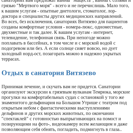
санаториях вам предложат ванны "Мацеста", ванны с солями и
грязью "Мертвого моря" - всего и не перечислишь. Мало того,
к вашим услугам - опытные диетологи, стоматолог, лор-
доктора и специалисты других медицинских направлений.
Во всех, без исключения, санаториях Витязево для пациентов
созданы комфортные условия - номера-люкс, одноместные,
двухместные и так далее. К вашим услугам - интернет,
телевидение, телефонная связь. При непогоде можно
поплавать в бассейнах, в том числе и с морской водой с
подогревом или без. А если солнце сияет вовсю, но дует
холодный норд-ост, позагорать можно в надежно укрытых
террасах.
Отдых в санатория Витязево
Принимая лечение, и скучать вам не придется. Санатории
организуют экскурсии к грязевым вулканам Темрюка, морские
прогулки на комфортабельных судах с остановкой у того же
знаменитого дельфинария на Большом Утрише с театром под
открытым небом с фантастическими выступлениями
дельфинов и других морских животных, по окончании
"спектаклей" с готовностью выпрыгивающих на помост и
позирующими на фото-, видеокамеру всем желающим и даже
позволяющим себя обнять, погладить, подмигнуть в глаза..