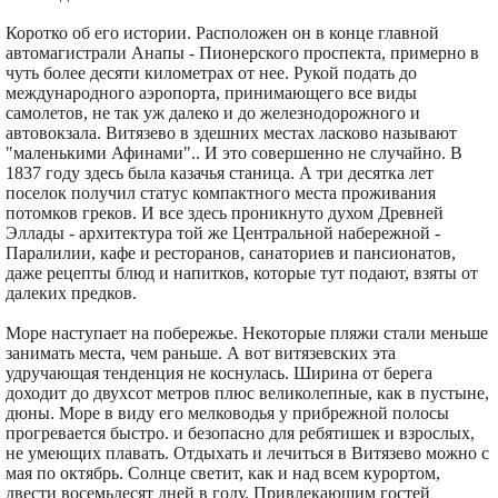
Коротко об его истории. Расположен он в конце главной
автомагистрали Анапы - Пионерского проспекта, примерно в
чуть более десяти километрах от нее. Рукой подать до
международного аэропорта, принимающего все виды
самолетов, не так уж далеко и до железнодорожного и
автовокзала. Витязево в здешних местах ласково называют
"маленькими Афинами".. И это совершенно не случайно. В
1837 году здесь была казачья станица. А три десятка лет
поселок получил статус компактного места проживания
потомков греков. И все здесь проникнуто духом Древней
Эллады - архитектура той же Центральной набережной -
Паралилии, кафе и ресторанов, санаториев и пансионатов,
даже рецепты блюд и напитков, которые тут подают, взяты от
далеких предков.
Море наступает на побережье. Некоторые пляжи стали меньше
занимать места, чем раньше. А вот витязевских эта
удручающая тенденция не коснулась. Ширина от берега
доходит до двухсот метров плюс великолепные, как в пустыне,
дюны. Море в виду его мелководья у прибрежной полосы
прогревается быстро. и безопасно для ребятишек и взрослых,
не умеющих плавать. Отдыхать и лечиться в Витязево можно с
мая по октябрь. Солнце светит, как и над всем курортом,
двести восемьдесят дней в году. Привлекающим гостей