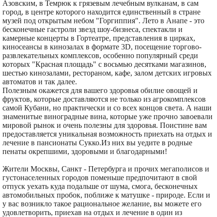
Азовским, в Темрюк к грязевым лечебным вулканам, в сам
город, в центре которого находится единственный в стране
музей под открытым небом "Горгиппия". Лето в Анапе - это
бесконечные гастроли звезд шоу-бизнеса, спектакли и
камерные концерты в Гортеатре, представления в цирках,
киносеансы в кинозалах в формате 3D, посещение торгово-
развлекательных комплексов, особенно популярный среди
которых "Красная площадь" с восьмью десятками магазинов,
шестью кинозалами, рестораном, кафе, залом детских игровых
автоматов и так далее.
Полезным окажется для вашего здоровья обилие овощей и
фруктов, которые доставляются не только из агрокомплексов
самой Кубани, но практически и со всех концов света. А наши
знаменитые виноградные вина, которые уже прочно завоевали
мировой рынок и очень полезны для здоровья. Поистине вам
предоставляется уникальная возможность приехать на отдых и
лечение в пансионаты Сукко.Из них вы уедите в родные
пенаты окрепшими, здоровыми и благодарными!
Жители Москвы, Санкт - Петербурга и прочих мегаполисов и
густонаселенных городов поменьше предпочитают в свой
отпуск уехать куда подальше от шума, смога, бесконечных
автомобильных пробок, поближе к матушке - природе. Если и
у вас возникло такое рациональное желание, вы можете его
удовлетворить, приехав на отдых и лечение в один из