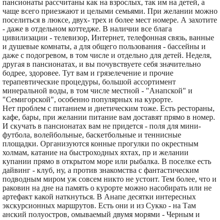
пансионаты рассчитаны как на взрослых, так им на детей, а
чаще всего приезжают и целыми семьями. При желании можно
поселиться в люксе, двух- трех и более мест номере. А захотите
- даже в отдельном коттедже. В наличии все блага
цивилизации - телевизор, Интернет, телефонная связь, ванные
и душевые комнаты, а для общего пользования - бассейны и
даже с подогревом, в том числе и отдельно для детей. Неделя,
другая в пансионатах, и вы почувствуете себя значительно
бодрее, здоровее. Тут вам и грязелечение и прочие
терапевтические процедуры, большой ассортимент
минеральной воды, в том числе местной - "Анапской" и
"Семигорской", особенно популярных на курорте.
Нет проблем с питанием и диетическим тоже. Есть рестораны,
кафе, бары, при желании питание вам доставят прямо в номер.
И скучать в пансионатах вам не придется - поля для мини-
футбола, волейбольные, баскетбольные и теннисные
площадки. Организуются конные прогулки по окрестным
холмам, катание на быстроходных яхтах, пр и желании
купании прямо в открытом море или рыбалка. В поселке есть
дайвинг - клуб, ну, а против знакомства с фантастическим
подводным миром уж совсем никто не устоит. Тем более, что и
раковин на дне на память о курорте можно насобирать или не
артефакт какой наткнуться. В Анапе десятки интересных
экскурсионных маршрутов. Есть они и из Сукко - на Там
анский полуостров, омываемый двумя морями - Черным и