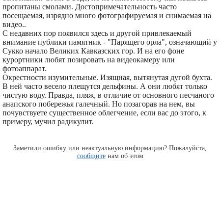
пропитаны смолами. Достопримечательность часто
посещаемая, изрядно много фотографируемая и снимаемая на
видео..
С недавних пор появился здесь и другой привлекаемый
внимание публики памятник - "Парящего орла", означающий у
Сукко начало Великих Кавказских гор. И на его фоне
курортники любят позировать на видеокамеру или
фотоаппарат.
Окрестности изумительные. Изящная, вытянутая дугой бухта.
В ней часто весело плещутся дельфины. А они любят только
чистую воду. Правда, пляж, в отличие от основного песчаного
анапского побережья галечный. Но позагорав на нем, вы
почувствуете существенное облегчение, если вас до этого, к
примеру, мучил радикулит.
Заметили ошибку или неактуальную информацию? Пожалуйста,
сообщите
нам об этом