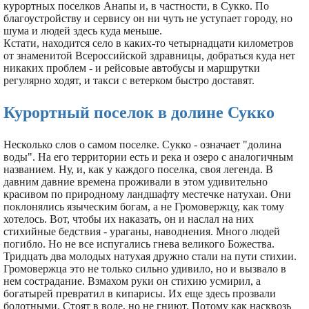
курортных поселков Анапы и, в частности, в Сукко. По
благоустройству и сервису он ни чуть не уступает городу, но
шума и людей здесь куда меньше.
Кстати, находится село в каких-то четырнадцати километров
от знаменитой Всероссийской здравницы, добраться куда нет
никаких проблем - и рейсовые автобусы и маршрутки
регулярно ходят, и такси с ветерком быстро доставят.
Курортный поселок в долине Сукко
Несколько слов о самом поселке. Сукко - означает "долина
воды". На его территории есть и река и озеро с аналогичным
названием. Ну, и, как у каждого поселка, своя легенда. В
давним давние времена проживали в этом удивительно
красивом по природному ландшафту местечке натухаи. Они
поклонялись языческим богам, а не Громовержцу, как тому
хотелось. Вот, чтобы их наказать, он и наслал на них
стихийные бедствия - ураганы, наводнения. Много людей
погибло. Но не все испугались гнева великого Божества.
Тридцать два молодых натухая дружно стали на пути стихии.
Громовержца это не только сильно удивило, но и вызвало в
нем сострадание. Взмахом руки он стихию усмирил, а
богатырей превратил в кипарисы. Их еще здесь прозвали
болотными. Стоят в воде, но не гниют. Потому как насквозь