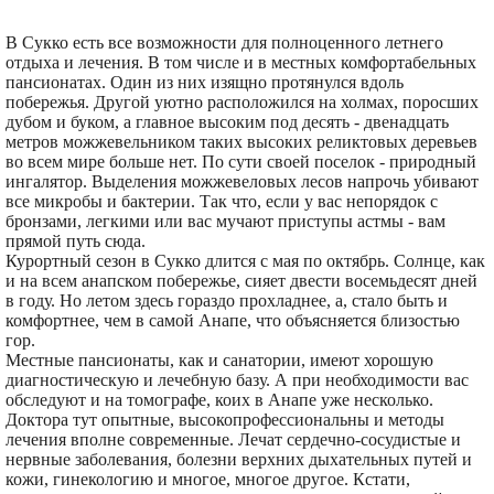
В Сукко есть все возможности для полноценного летнего
отдыха и лечения. В том числе и в местных комфортабельных
пансионатах. Один из них изящно протянулся вдоль
побережья. Другой уютно расположился на холмах, поросших
дубом и буком, а главное высоким под десять - двенадцать
метров можжевельником таких высоких реликтовых деревьев
во всем мире больше нет. По сути своей поселок - природный
ингалятор. Выделения можжевеловых лесов напрочь убивают
все микробы и бактерии. Так что, если у вас непорядок с
бронзами, легкими или вас мучают приступы астмы - вам
прямой путь сюда.
Курортный сезон в Сукко длится с мая по октябрь. Солнце, как
и на всем анапском побережье, сияет двести восемьдесят дней
в году. Но летом здесь гораздо прохладнее, а, стало быть и
комфортнее, чем в самой Анапе, что объясняется близостью
гор.
Местные пансионаты, как и санатории, имеют хорошую
диагностическую и лечебную базу. А при необходимости вас
обследуют и на томографе, коих в Анапе уже несколько.
Доктора тут опытные, высокопрофессиональны и методы
лечения вполне современные. Лечат сердечно-сосудистые и
нервные заболевания, болезни верхних дыхательных путей и
кожи, гинекологию и многое, многое другое. Кстати,