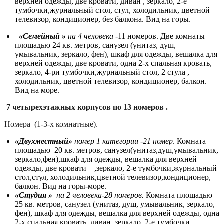
верхней одежды, две кровати, диван , зеркало, 2-е
тумбочки,журнальный стол, стул, холодильник, цветной
телевизор, кондиционер, без балкона. Вид на горы.
«Семейный »
на 4 человека -
11 номеров. Две комнаты
площадью 24 кв. метров, санузел (унитаз, душ,
умывальник, зеркало, фен), шкаф для одежды, вешалка для
верхней одежды, две кровати, одна 2-х спальная кровать,
зеркало, 4-ри тумбочки,журнальный стол, 2 стула ,
холодильник, цветной телевизор, кондиционер, балкон.
Вид на море.
7 четырехэтажных корпусов по 13 номеров .
Номера (1-3-х комнатные).
«Двухместный»
номер 1 категории -21 номер
. Комната
площадью 20 кв. метров, санузел(унитаз,душ,умывальник,
зеркало,фен),шкаф для одежды, вешалка для верхней
одежды, две кровати ,зеркало, 2-е тумбочки,журнальный
стол,стул, холодильник,цветной телевизор,кондиционер,
балкон. Вид на горы-море.
«Студия »
на 2 человека-28 номеров.
Комната площадью
25 кв. метров, санузел (унитаз, душ, умывальник, зеркало,
фен), шкаф для одежды, вешалка для верхней одежды, одна
2-х спальная кровать, диван, зеркало, 2-е тумбочки,