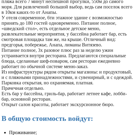
пляжа всего 7 минут неспешной прогулки, 550м до самого
моря. Для развлечений большой выбор, ведь сам поселок всего
в 10км каких-то от Анапы.
У отеля современное, 6ти этажное здание с возможностью
принять до 180 гостей одновременно. Питание полное,
«шведский стол», есть отдельное детское меню,
развлекательные мероприятия, у бассейна работает бар, есть
смотровая площадка там же, на крыше. Отличный вид:
предгорья, побережье, Анапа, лиманы Витязево.
Питание полное, 3х разовое плюс раз за неделю ужин
устраивается внутри ресторана. Предлагаются специальные
блюда, сделанные шеф-поваром, сам ресторан ежедневно
работает по обычной системе меню-заказ.
Из инфраструктуры рядом открыты магазины: и продуктовый,
и с пляжными принадлежностями, и сувенирный, и с одеждой.
Парковка открытая, но охраняемая, платная.
Прачечная отдельно.
Есть бар у бассейна, гриль-бар, работает летнее кафе, лобби-
бар, основной ресторан.
Открыт салон красоты, работает экскурсионное бюро.
В общую стоимость войдут:
Проживание;